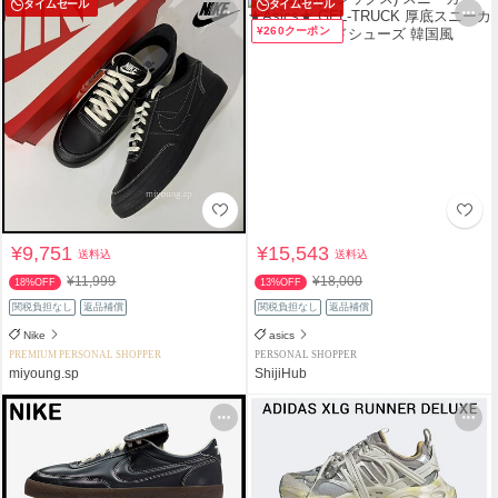
タイムセール
タイムセール
¥260クーポン
¥9,751
¥15,543
送料込
送料込
¥11,999
¥18,000
18%OFF
13%OFF
関税負担なし
返品補償
関税負担なし
返品補償
Nike
asics
PREMIUM PERSONAL SHOPPER
PERSONAL SHOPPER
miyoung.sp
ShijiHub