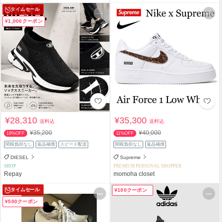
タイムセール
¥1,000クーポン
¥28,310
¥35,300
送料込
送料込
¥35,200
¥40,000
19%OFF
11%OFF
関税負担なし
返品補償
スピード配送
関税負担なし
返品補償
DIESEL
Supreme
SHOP
PREMIUM PERSONAL SHOPPER
Repay
momoha closet
タイムセール
¥100クーポン
¥500クーポン