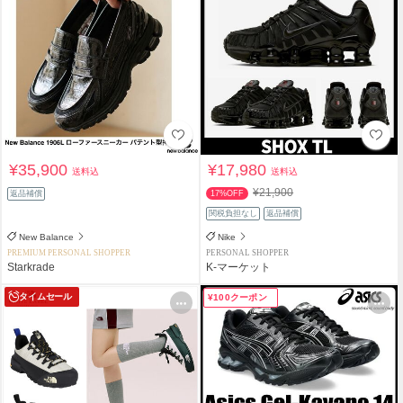
¥35,900
¥17,980
送料込
送料込
¥21,900
返品補償
17%OFF
関税負担なし
返品補償
New Balance
Nike
PREMIUM PERSONAL SHOPPER
PERSONAL SHOPPER
Starkrade
K-マーケット
タイムセール
¥100クーポン