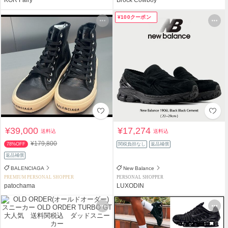
¥100クーポン
¥39,000
¥17,274
送料込
送料込
¥179,800
78%OFF
関税負担なし
返品補償
返品補償
BALENCIAGA
New Balance
PREMIUM PERSONAL SHOPPER
PERSONAL SHOPPER
patochama
LUXODIN