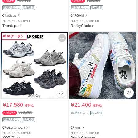
¥30,000
¥18,800
4%OFF
49%OFF
関税負担なし
返品補償
関税負担なし
返品補償
adidas
FGMM
PERSONAL SHOPPER
PERSONAL SHOPPER
Trendsport
RockyChoice
¥200クーポン
¥17,580
¥21,400
送料込
送料込
¥33,800
47%OFF
関税負担なし
返品補償
関税負担なし
返品補償
OLD ORDER
Nike
PERSONAL SHOPPER
PERSONAL SHOPPER
KOR Fairy
Brock Cowboy