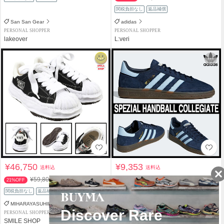
関税負担なし
返品補償
San San Gear
adidas
PERSONAL SHOPPER
PERSONAL SHOPPER
lakeover
L:veri
¥46,750
¥9,353
送料込
送料込
¥59,800
¥16,350
21%OFF
42%OFF
関税負担なし
返品補償
関税負担なし
返品補償
MIHARAYASUHIRO
adidas
PERSONAL SHOPPER
PERSONAL SHOPPER
SMILE SHOP
La Risata