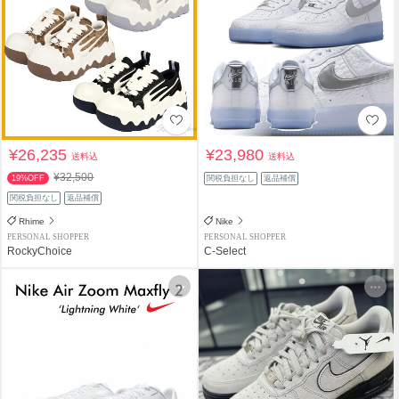
¥26,235
¥23,980
送料込
送料込
¥32,500
19%OFF
関税負担なし
返品補償
関税負担なし
返品補償
Rhime
Nike
PERSONAL SHOPPER
PERSONAL SHOPPER
RockyChoice
C-Select