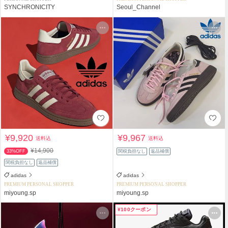
SYNCHRONICITY
Seoul_Channel
¥9,920
¥9,967
送料込
送料込
¥14,900
33%OFF
関税負担なし
返品補償
関税負担なし
返品補償
adidas
adidas
PREMIUM PERSONAL SHOPPER
PREMIUM PERSONAL SHOPPER
miyoung.sp
miyoung.sp
¥100クーポン