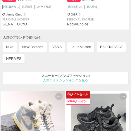
62%OFF
23%OFF
関税負担なし
返品補償
スピード配送
関税負担なし
返品補償
Jimmy Choo
OGR
PERSONAL SHOPPER
PERSONAL SHOPPER
SIENA_TOKYO
RockyChoice
人気のブランドで絞り込む
Nike
New Balance
VANS
Louis Vuitton
BALENCIAGA
HERMES
スニーカー
(メンズファッション)
人気アイテムランキングを見る
タイムセール
¥500クーポン