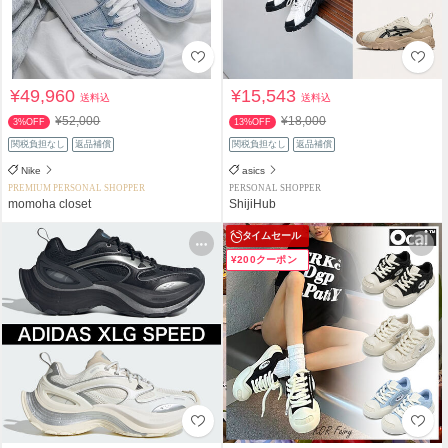
¥49,960
¥15,543
送料込
送料込
¥52,000
¥18,000
3%OFF
13%OFF
関税負担なし
返品補償
関税負担なし
返品補償
Nike
asics
PREMIUM PERSONAL SHOPPER
PERSONAL SHOPPER
momoha closet
ShijiHub
タイムセール
¥200クーポン