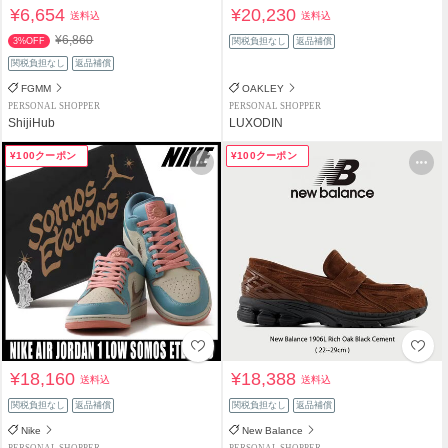
¥6,654
¥20,230
送料込
送料込
¥6,860
3%OFF
関税負担なし
返品補償
関税負担なし
返品補償
FGMM
OAKLEY
PERSONAL SHOPPER
PERSONAL SHOPPER
ShijiHub
LUXODIN
¥100クーポン
¥100クーポン
¥18,160
¥18,388
送料込
送料込
関税負担なし
返品補償
関税負担なし
返品補償
Nike
New Balance