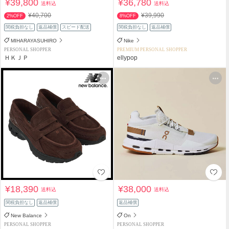
¥39,800
¥36,780
送料込
送料込
¥40,700
¥39,990
2%OFF
8%OFF
関税負担なし
返品補償
スピード配送
関税負担なし
返品補償
MIHARAYASUHIRO
Nike
PERSONAL SHOPPER
PREMIUM PERSONAL SHOPPER
ＨＫＪＰ
ellypop
¥18,390
¥38,000
送料込
送料込
関税負担なし
返品補償
返品補償
New Balance
On
PERSONAL SHOPPER
PERSONAL SHOPPER