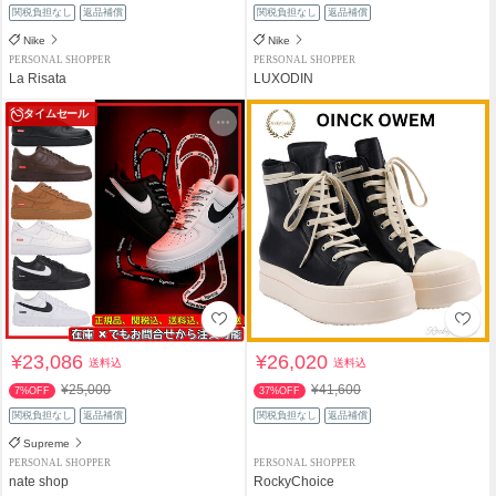
関税負担なし
返品補償
関税負担なし
返品補償
Nike
Nike
PERSONAL SHOPPER
PERSONAL SHOPPER
La Risata
LUXODIN
タイムセール
¥23,086
¥26,020
送料込
送料込
¥25,000
¥41,600
7%OFF
37%OFF
関税負担なし
返品補償
関税負担なし
返品補償
Supreme
PERSONAL SHOPPER
PERSONAL SHOPPER
nate shop
RockyChoice