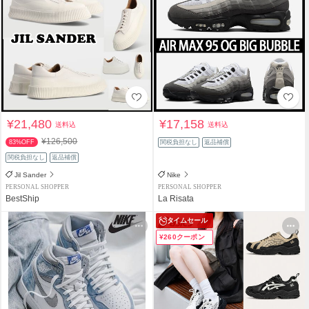
¥21,480
¥17,158
送料込
送料込
¥126,500
83%OFF
関税負担なし
返品補償
関税負担なし
返品補償
Jil Sander
Nike
PERSONAL SHOPPER
PERSONAL SHOPPER
BestShip
La Risata
タイムセール
¥260クーポン