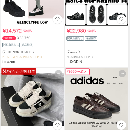
¥14,572
¥22,980
送料込
送料込
¥23,750
38%OFF
関税負担なし
返品補償
関税負担なし
返品補償
THE NORTH FACE
asics
PREMIUM PERSONAL SHOPPER
PERSONAL SHOPPER
t-mazon
LUXODIN
タイムセール
本日まで
¥100クーポン