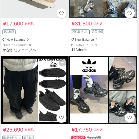
¥17,600
¥31,800
送料込
送料込
返品補償
関税負担なし
返品補償
New Balance
New Balance
PERSONAL SHOPPER
PERSONAL SHOPPER
かなかなフェーブル
JJ Adonis
¥25,690
¥17,750
送料込
送料込
¥22,300
関税負担なし
返品補償
20%OFF