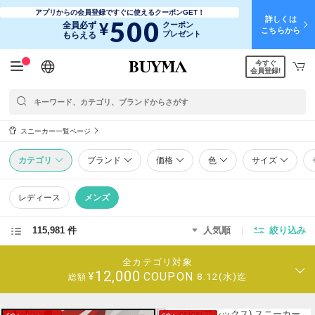
アプリからの会員登録ですぐに使えるクーポンGET！
詳しくは
500
¥
全員必ず
クーポン
こちらから
プレゼント
もらえる
今すぐ
日本語
English
简体中文
繁體中文
会員登録!
スニーカー一覧ページ
カテゴリ
ブランド
価格
色
サイズ
レディース
メンズ
115,981 件
人気順
絞り込み
全カテゴリ対象
12,000
COUPON
¥
8.12(水)迄
総額