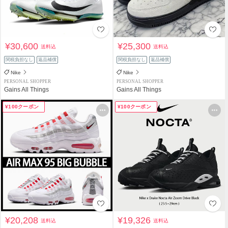
¥30,600
¥25,300
送料込
送料込
関税負担なし
返品補償
関税負担なし
返品補償
Nike
Nike
PERSONAL SHOPPER
PERSONAL SHOPPER
Gains All Things
Gains All Things
¥100クーポン
¥100クーポン
¥20,208
¥19,326
送料込
送料込