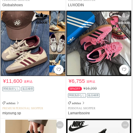
PERSONAL SHOPPER
PERSONAL SHOPPER
Globalshoes
LUXODIN
¥11,600
¥6,755
送料込
送料込
¥16,200
関税負担なし
返品補償
58%OFF
関税負担なし
返品補償
adidas
adidas
PREMIUM PERSONAL SHOPPER
PERSONAL SHOPPER
miyoung.sp
Lamantssoire