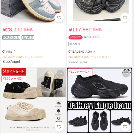
¥28,990
¥117,880
送料込
送料込
¥220,000
関税負担なし
返品補償
46%OFF
返品補償
Nike
BALENCIAGA
PREMIUM PERSONAL SHOPPER
PREMIUM PERSONAL SHOPPER
Blue Angel
patochama
タイムセール
¥100クーポン
¥100クーポン