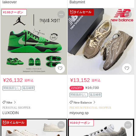
lakeover
Babymint
タイムセール
¥100クーポン
¥26,132
¥13,152
送料込
送料込
¥16,730
関税負担なし
返品補償
21%OFF
関税負担なし
返品補償
Nike
New Balance
PERSONAL SHOPPER
PREMIUM PERSONAL SHOPPER
LUXODIN
miyoung.sp
タイムセール
¥100クーポン