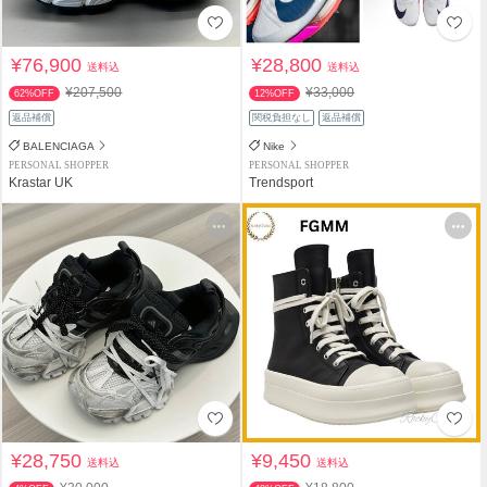
¥76,900
¥28,800
送料込
送料込
¥207,500
¥33,000
62%OFF
12%OFF
返品補償
関税負担なし
返品補償
BALENCIAGA
Nike
PERSONAL SHOPPER
PERSONAL SHOPPER
Krastar UK
Trendsport
¥28,750
¥9,450
送料込
送料込