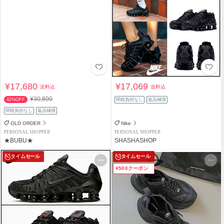
¥17,680
¥17,069
送料込
送料込
¥30,800
42%OFF
関税負担なし
返品補償
関税負担なし
返品補償
OLD ORDER
Nike
PERSONAL SHOPPER
PERSONAL SHOPPER
★BUBU★
SHASHASHOP
タイムセール
タイムセール
¥500クーポン