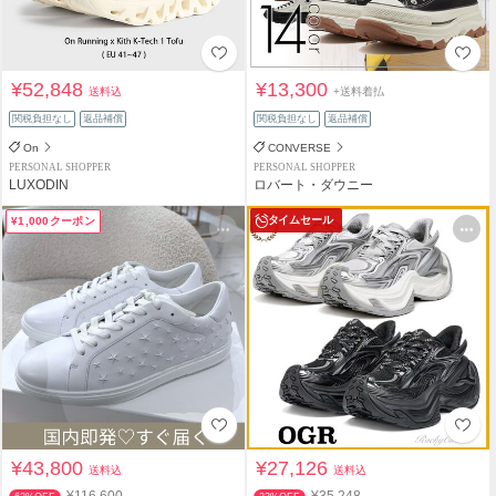
¥52,848
¥13,300
送料込
+送料着払
関税負担なし
返品補償
関税負担なし
返品補償
On
CONVERSE
PERSONAL SHOPPER
PERSONAL SHOPPER
LUXODIN
ロバート・ダウニー
タイムセール
¥1,000クーポン
¥43,800
¥27,126
送料込
送料込
¥116,600
¥35,248