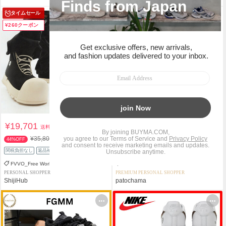
タイムセール
タイムセール
¥260クーポン
¥500クーポン
¥19,701
¥115,900
送料込
送料込
¥35,800
¥191,000
44%OFF
39%OFF
関税負担なし
返品補償
返品補償
FVVO_Free World Order
BALENCIAGA
PERSONAL SHOPPER
PREMIUM PERSONAL SHOPPER
ShijiHub
patochama