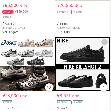
¥96,800
¥26,250
送料込
送料込
¥159,500
39%OFF
関税負担なし
返品補償
返品補償
AMIRI
adidas
PERSONAL SHOPPER
PERSONAL SHOPPER
Sisi D'Agata
LUXODIN
¥18,900
¥8,671
送料込
送料込
返品補償
関税負担なし
返品補償
asics
Nike