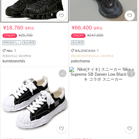
¥18,760
¥66,400
送料込
送料込
¥25,700
¥247,000
27%OFF
73%OFF
関税負担なし
返品補償
返品補償
Nike
BALENCIAGA
PERSONAL SHOPPER
PREMIUM PERSONAL SHOPPER
kumdoworlds
patochama