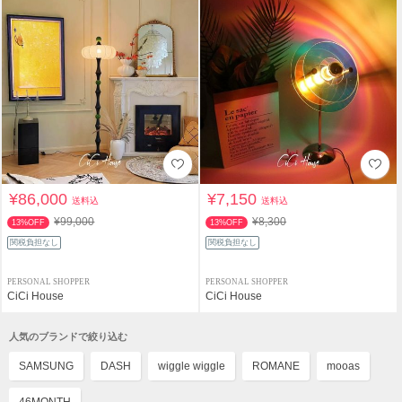
¥86,000
¥7,150
送料込
送料込
¥99,000
¥8,300
13%OFF
13%OFF
関税負担なし
関税負担なし
PERSONAL SHOPPER
PERSONAL SHOPPER
CiCi House
CiCi House
人気のブランドで絞り込む
SAMSUNG
DASH
wiggle wiggle
ROMANE
mooas
46MONTH