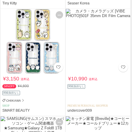
Tiny Kitty
Seaser Korea
¥3,150
¥10,990
送料込
送料込
¥4,800
34%OFF
関税負担なし
関税負担なし
CHIIKAWA
SHOP
PREMIUM PERSONAL SHOPPER
SMART BEAUTY
undercover009