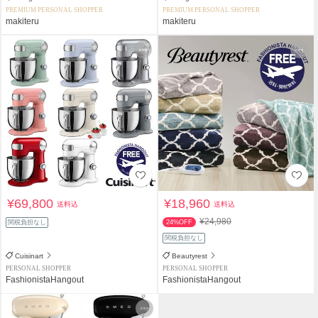
PREMIUM PERSONAL SHOPPER
PREMIUM PERSONAL SHOPPER
makiteru
makiteru
¥69,800
¥18,960
送料込
送料込
¥24,980
関税負担なし
24%OFF
関税負担なし
Cuisinart
Beautyrest
PERSONAL SHOPPER
PERSONAL SHOPPER
FashionistaHangout
FashionistaHangout