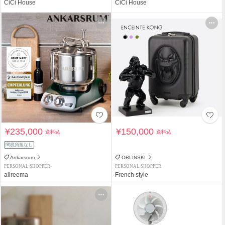
CiCi House
CiCi House
¥235,000
¥150,000
送料込
送料込
関税負担なし
Ankarsrum
ORLINSKI
PERSONAL SHOPPER
PERSONAL SHOPPER
allreema
French style