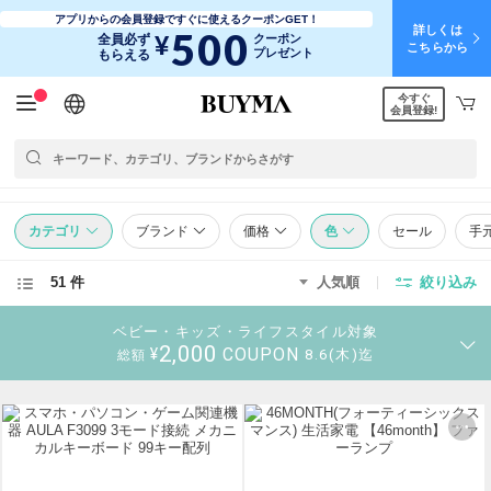
アプリからの会員登録ですぐに使えるクーポンGET！
詳しくは
500
¥
全員必ず
クーポン
こちらから
プレゼント
もらえる
今すぐ
日本語
English
简体中文
繁體中文
会員登録!
カテゴリ
ブランド
価格
色
セール
手
51 件
人気順
絞り込み
ベビー・キッズ・ライフスタイル対象
2,000
COUPON
¥
8.6(木)迄
総額