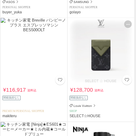
ASOS
SAMSUNG
PERSONAL SHOPPER
PERSONAL SHOPPER
buyer_yuka
golayo
¥116,917
¥128,700
送料込
送料込
関税負担なし
関税負担なし
Louis Vuitton
PREMIUM PERSONAL SHOPPER
SHOP
makiteru
SELECT☆HOUSE