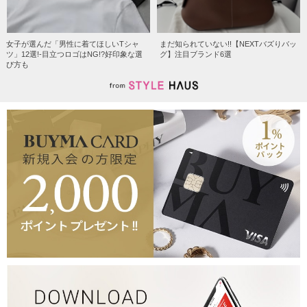
女子が選んだ「男性に着てほしいTシャ
まだ知られていない!!【NEXTバズりバッ
ツ」12選!-目立つロゴはNG!?好印象な選
グ】注目ブランド6選
び方も