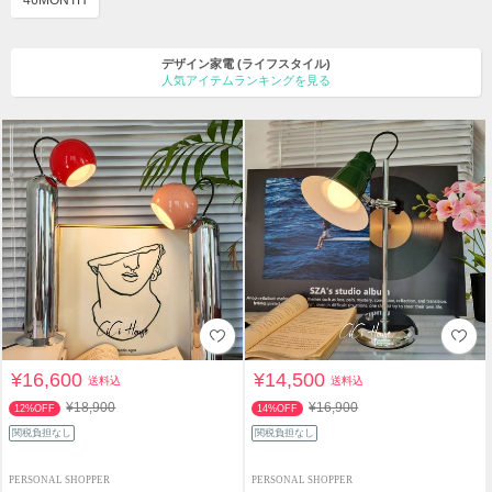
デザイン家電
(ライフスタイル)
人気アイテムランキングを見る
¥16,600
¥14,500
送料込
送料込
¥18,900
¥16,900
12%OFF
14%OFF
関税負担なし
関税負担なし
PERSONAL SHOPPER
PERSONAL SHOPPER