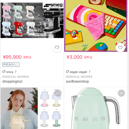
¥95,900
¥3,000
送料込
送料込
関税負担なし
smeg
wiggle wiggle
PERSONAL SHOPPER
PERSONAL SHOPPER
shoppinginzi
sunflowershop