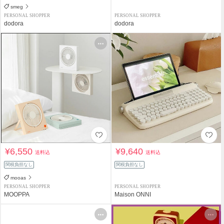
smeg
PERSONAL SHOPPER
PERSONAL SHOPPER
dodora
dodora
¥6,550
¥9,640
送料込
送料込
関税負担なし
関税負担なし
mooas
PERSONAL SHOPPER
PERSONAL SHOPPER
MOOPPA
Maison ONNI