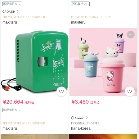
関税負担なし
関税負担なし
DASH
PREMIUM PERSONAL SHOPPER
PREMIUM PERSONAL SHOPPER
makiteru
makiteru
¥20,664
¥3,480
送料込
送料込
関税負担なし
Sanrio
PREMIUM PERSONAL SHOPPER
PERSONAL SHOPPER
makiteru
hana-korea