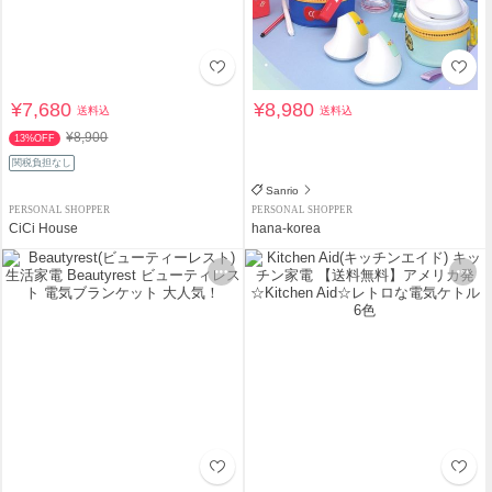
¥7,680
¥8,980
送料込
送料込
¥8,900
13%OFF
関税負担なし
Sanrio
PERSONAL SHOPPER
PERSONAL SHOPPER
CiCi House
hana-korea