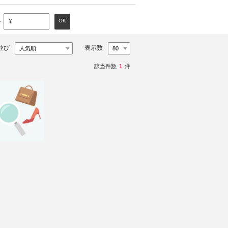
～
OK
¥
並び
表示数
該当件数
1
件