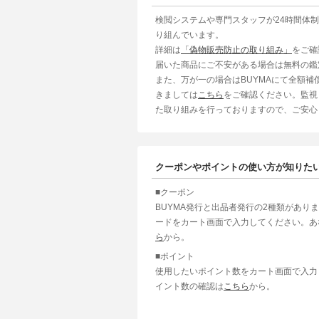
検閲システムや専門スタッフが24時間体
り組んでいます。
詳細は
「偽物販売防止の取り組み」
をご確
届いた商品にご不安がある場合は無料の鑑
また、万が一の場合はBUYMAにて全額
きましては
こちら
をご確認ください。監視
た取り組みを行っておりますので、ご安心
クーポンやポイントの使い方が知りた
■クーポン
BUYMA発行と出品者発行の2種類があり
ードをカート画面で入力してください。あ
ら
から。
■ポイント
使用したいポイント数をカート画面で入力
イント数の確認は
こちら
から。