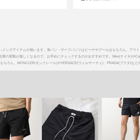
いメンズアイテムが揃います。海パン・サーフパンツはビーチやプールはもちろん、アウト
が激しくなるので、お早めにチェックするのがおすすめです。Nike(ナイキ)やCalvin Klein
ろん、MONCLER(モンクレール)やVERSACE(ヴェルサーチェ)、PRADA(プラダ)