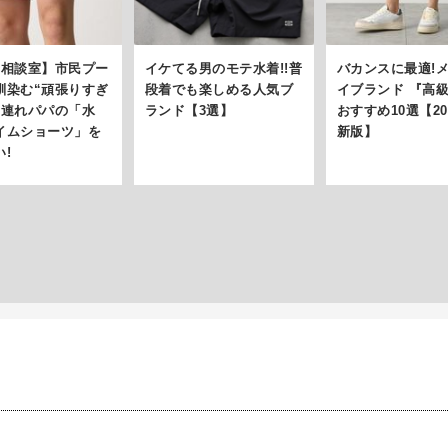
着相談室】市民プー
イケてる男のモテ水着!!普
バカンスに最適!
馴染む“頑張りすぎ
段着でも楽しめる人気ブ
イブランド 『高
子連れパパの「水
ランド【3選】
おすすめ10選【20
イムショーツ」を
新版】
!