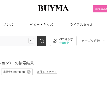
出品者募
メンズ
ベビー・キッズ
ライフスタイル
AIでさがす
カテゴリ選択
会員限定
ション）
の検索結果
条件をリセット
Chamelee
出品者