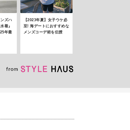
メンズハ
【2023年夏】女子ウケ必
級水着』
至! 海デートにおすすめな
25年最
メンズコーデ術を伝授