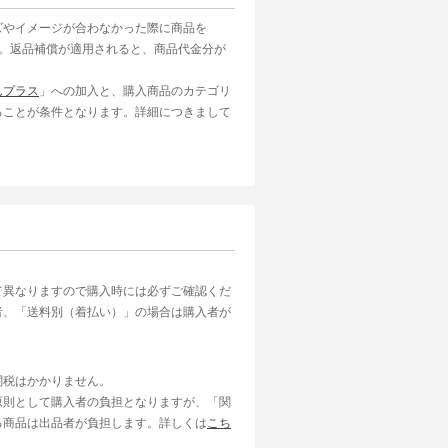
ズやイメージが合わなかった際に商品を
す。返品補償が適用されると、商品代金分が
んプラス
」への加入と、購入商品のカテゴリ
ることが条件となります。詳細につきまして
て異なりますので購入時には必ずご確認くだ
者、「送料別（着払い）」の場合は購入者が
関税はかかりません。
原則として購入者の負担となりますが、「関
る商品は出品者が負担します。詳しくは
こち