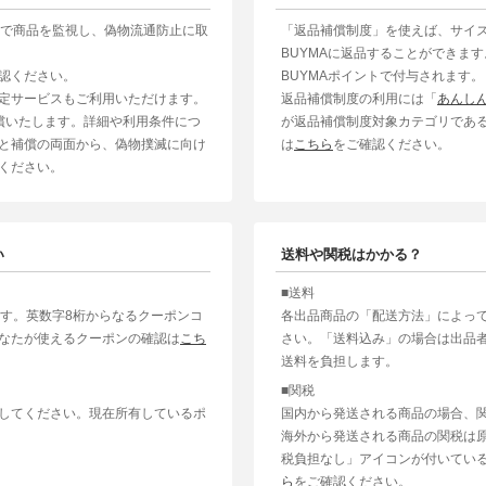
制で商品を監視し、偽物流通防止に取
「返品補償制度」を使えば、サイ
BUYMAに返品することができま
認ください。
BUYMAポイントで付与されます。
定サービスもご利用いただけます。
返品補償制度の利用には「
あんし
補償いたします。詳細や利用条件につ
が返品補償制度対象カテゴリであ
と補償の両面から、偽物撲滅に向け
は
こちら
をご確認ください。
ください。
い
送料や関税はかかる？
■送料
ます。英数字8桁からなるクーポンコ
各出品商品の「配送方法」によっ
なたが使えるクーポンの確認は
こち
さい。「送料込み」の場合は出品
送料を負担します。
■関税
してください。現在所有しているポ
国内から発送される商品の場合、
海外から発送される商品の関税は
税負担なし」アイコンが付いてい
ら
をご確認ください。