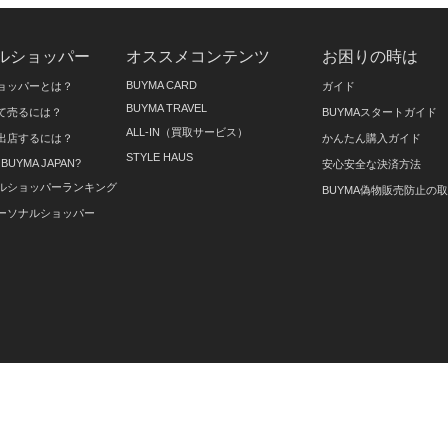
ルショッパー
オススメコンテンツ
お困りの時は
BUYMA CARD
ョッパーとは？
ガイド
BUYMA TRAVEL
て売るには？
BUYMAスタートガイド
ALL-IN（買取サービス）
出店するには？
かんたん購入ガイド
STYLE HAUS
on BUYMA JAPAN?
安心安全な決済方法
ルショッパーランキング
BUYMA偽物販売防止の
ーソナルショッパー