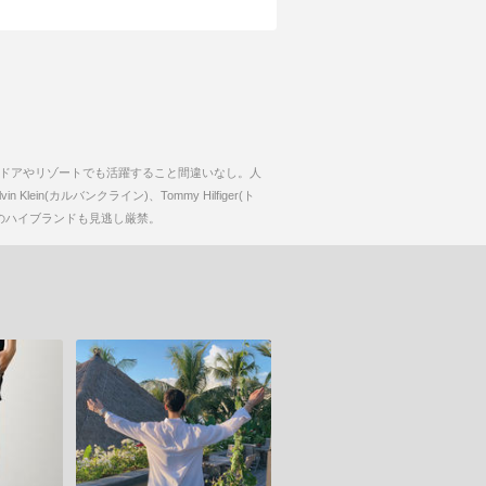
ドアやリゾートでも活躍すること間違いなし。人
(カルバンクライン)、Tommy Hilfiger(ト
などのハイブランドも見逃し厳禁。