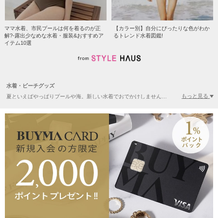
ママ水着、市民プールは何を着るのが正
【カラー別】自分にぴったりな色がわか
解?-露出少なめな水着・服装&おすすめア
るトレンド水着図鑑!
イテム10選
水着・ビーチグッズ
もっと見る
夏といえばやっぱりプールや海。新しい水着でおでかけしませんか？ビキニやワンピース水着などの定番の水着はもちろん、うきわやラッシュガード等の周辺アイテムも豊富にラインナップ。日本ではなかなか見つからないような色・柄の水着や、他の人と被りたくない方におすすめの日本未上陸ブランドの水着など、海外から集まったBUYMAならではの可愛いアイテムをご案内します。