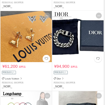
PERSONAL SHOPPER
PERSONAL SHOPPER
_NOIR_
_NOIR_
¥61,200
¥94,900
送料込
送料込
関税負担なし
関税負担なし
Louis Vuitton
Dior
PERSONAL SHOPPER
PERSONAL SHOPPER
_NOIR_
_NOIR_