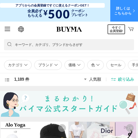
アプリからの会員登録ですぐに使えるクーポンGET！
詳しくは
500
¥
全員必ず
クーポン
こちらから
プレゼント
もらえる
今すぐ
日本語
English
简体中文
繁體中文
会員登録!
カテゴリ
ブランド
価格
色
セール
手
1,189 件
人気順
絞り込み