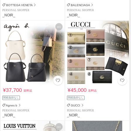
BOTTEGA VENETA
BALENCIAGA
PERSONAL SHOPPER
PERSONAL SHOPPER
_NOIR_
_NOIR_
¥37,700
¥45,000
送料込
送料込
関税負担なし
関税負担なし
Agnes b
GUCCI
PERSONAL SHOPPER
PERSONAL SHOPPER
_NOIR_
_NOIR_