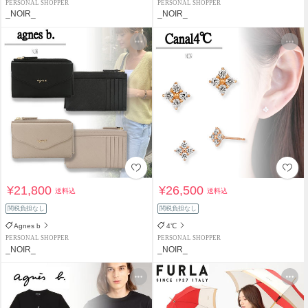
PERSONAL SHOPPER
PERSONAL SHOPPER
_NOIR_
_NOIR_
¥21,800
¥26,500
送料込
送料込
関税負担なし
関税負担なし
Agnes b
4℃
PERSONAL SHOPPER
PERSONAL SHOPPER
_NOIR_
_NOIR_