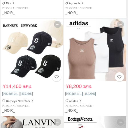
Dior
Agnes b
PERSONAL SHOPPER
PERSONAL SHOPPER
_NOIR_
_NOIR_
¥14,460
¥8,200
送料込
送料込
関税負担なし
返品補償
関税負担なし
返品補償
Barneys New York
adidas
PERSONAL SHOPPER
PERSONAL SHOPPER
_NOIR_
_NOIR_