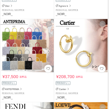
Dior
Agnes b
PERSONAL SHOPPER
PERSONAL SHOPPER
_NOIR_
_NOIR_
¥37,500
¥208,700
送料込
送料込
関税負担なし
関税負担なし
ANTEPRIMA
Cartier
PERSONAL SHOPPER
PERSONAL SHOPPER
_NOIR_
_NOIR_