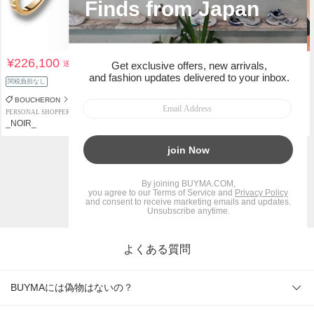
¥226,100
¥15,500
送料込
送料込
関税負担なし
関税負担なし
BOUCHERON
Agnes b
PERSONAL SHOPPER
PERSONAL SHOPPER
_NOIR_
_NOIR_
1
2
15
...
BUYMAトップ
よくある質問
BUYMAには偽物はないの？