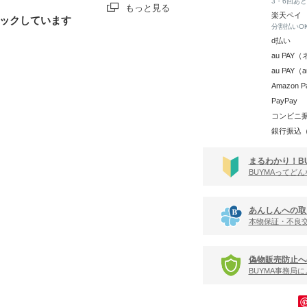
3・6回あ
もっと見る
楽天ペイ
ックしています
分割払いO
d払い
au PA
au PAY
Amazon P
PayPay
コンビニ
銀行振込
まるわかり！B
BUYMAってど
あんしんへの取
本物保証・不良
偽物販売防止へ
BUYMA事務局