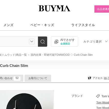
出品者募
メンズ
ベビー・キッズ
ライフスタイル
AIでさがす
カテゴリ選択
会員限定
ood(トムウッド)商品一覧
国内在庫・即納可能TOMWOOD ◇ Curb Chain Slim
 Chain Slim
52
アクセス:
36,
問い合わせ
お取引について
ブランド
Tom 
Tom Wo
Tom W