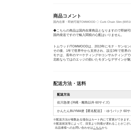
商品コメント
国内在庫・即納可能TOMWOOD ◇ Curb Chain Slim (99510
◆こちらの商品は国内在庫商品となりますので即納可
国内発送ですので輸入関税の心配はいりません。
トムウッド/TOMWOODは、2013年にモナ・ヤ
その後、1年で世界中から支持され、設立3年で世界の
モナは、長年のマーケティングやコンサルティングで
北欧ならではのエッジの効いたモダンなデザインが魅
配送方法・送料
配送方法
佐川急便
(沖縄・離島以外 60サイズ)
かんたんBUYMA便【匿名配送】 - ゆうパック 60
※配送方法が複数ある場合はカート内にて変更ができます
※配送状況等によって、目安より到着が遅れることがござ
出品者様へのお問い合わせは
こちら
から