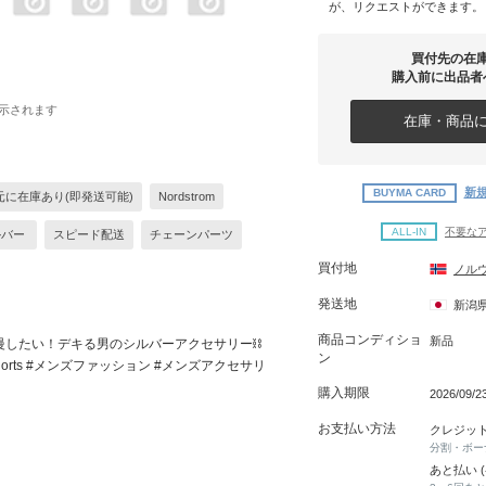
が、リクエストができます。
買付先の在
購入前に出品者
示されます
在庫・商品に
新規
BUYMA CARD
元に在庫あり(即発送可能)
Nordstrom
ALL-IN
不要な
ルバー
スピード配送
チェーンパーツ
買付地
ノル
発送地
新潟
商品コンディショ
新品
慢したい！デキる男のシルバーアクセサリー⛓
ン
horts #メンズファッション #メンズアクセサリ
購入期限
2026/09/
お支払い方法
クレジッ
分割・ボー
あと払い 