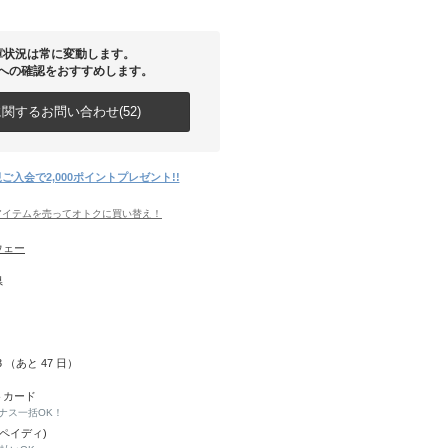
庫状況は常に変動します。
への確認をおすすめします。
関するお問い合わせ(52)
ご入会で2,000ポイントプレゼント!!
アイテムを売ってオトクに買い替え！
ウェー
県
23 （あと
47
日）
トカード
ナス一括OK！
(ペイディ)