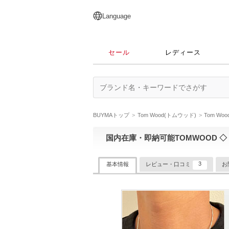
English
日本語
简体中文
繁體中文
Language
セール
レディース
BUYMAトップ
Tom Wood(トムウッド)
Tom W
国内在庫・即納可能TOMWOOD ◇ Curb
3
基本情報
レビュー・口コミ
お