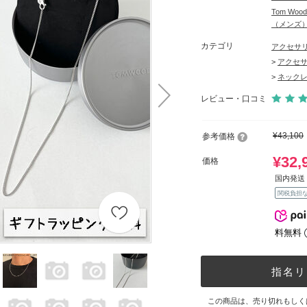
Tom W
（メンズ
カテゴリ
アクセサ
>
アクセ
>
ネック
レビュー・口コミ
¥43,100
参考価格
¥32,
価格
国内発送 
関税負担
料無料
指名リ
この商品は、売り切れもしく