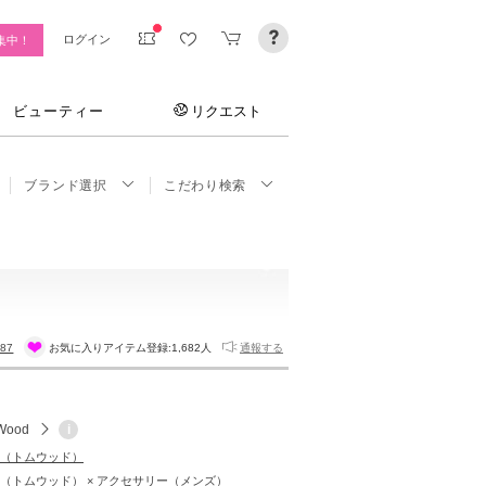
ログイン
集中！
ビューティー
リクエスト
ブランド選択
こだわり検索
787
お気に入りアイテム登録:
1,682人
通報する
Wood
i
od（トムウッド）
ood（トムウッド） × アクセサリー（メンズ）