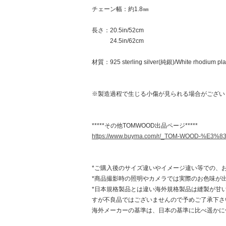
チェーン幅：約1.8㎜
長さ：20.5in/52cm
24.5in/62cm
材質：925 sterling silver(純銀)/White rhodium pla
※製造過程で生じる小傷が見られる場合がござい
*****その他TOMWOOD出品ページ*****
https://www.buyma.com/r/_TOM-WOOD-%
*ご購入後のサイズ違いやイメージ違い等での、
*商品撮影時の照明やカメラでは実際のお色味が
*日本規格製品とは違い海外規格製品は縫製が甘
すが不良品ではございませんので予めご了承下さ
海外メーカーの基準は、日本の基準に比べ遥かに