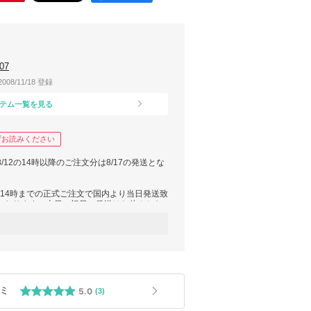
07
2008/11/18 登録
テム一覧を見る
ずお読みください
8/12の14時以降のご注文分は8/17の発送とな
)14時までの正式ご注文で国内より当日発送致
となります。土日・祝日の発送はお休みとな
休み明けの発送となります。
り運送会社で荷受け停止となった場合は再開ま
生じます。再開次第の発送となりますのでご
いましたらご注文時に要望欄からお申し付け下
8時/18時-20時/19時-21時 ※指定は確約ではござ
ミ
5.0
(3)
イメージ違い等での返品・交換は承っておりま