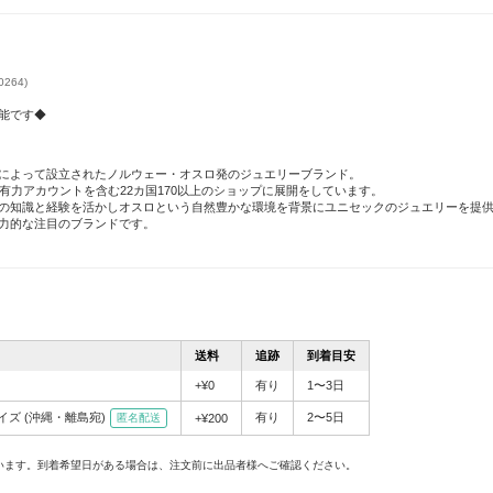
264)
能です◆
ンセンによって設立されたノルウェー・オスロ発のジュエリーブランド。
有力アカウントを含む22カ国170以上のショップに展開をしています。
の知識と経験を活かしオスロという自然豊かな環境を背景にユニセックのジュエリーを提
力的な注目のブランドです。
送料
追跡
到着目安
+¥0
有り
1〜3日
サイズ
(沖縄・離島宛)
有り
2〜5日
匿名配送
+¥200
。
います。到着希望日がある場合は、注文前に出品者様へご確認ください。