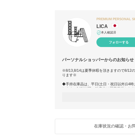
PREMIUM PERSONAL 
LICA
本人確認済
フォローする
パーソナルショッパーからのお知らせ
※8/13,8/14は夏季休暇を頂きますので8/1
ります※
◆手持在庫品は、平日(土日・祝日以外)14
します。14時以降の確定分は翌日発送とな
りますので、土日・祝日を挟む場合は休み明
*新潟発送の為、冬期は急な大雪により運送
で発送できませんのでお届けに遅延が生じま
再開次第の発送となりますので予めご了承下
◆【返品可能】タグのついた商品について◆
ご注文時〝あんしんプラス〟にご加入にて適
ますので、【返品可能】となっていても当方
在庫状況の確認・お