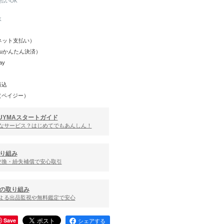
と払いOK
K
Y（ネット支払い）
（auかんたん決済）
ay
振込
（ペイジー）
UYMAスタートガイド
んなサービス？はじめてでもあんしん！
り組み
交換・紛失補償で安心取引
の取り組み
による出品監視や無料鑑定で安心
Save
シェアする