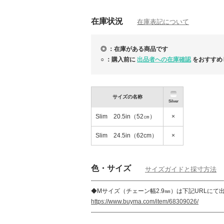
在庫状況
在庫表記について
◎ ：在庫がある商品です
○ ：購入前に
出品者への在庫確認
をおすすめ
お盆前の発送可能！タイムセール品多
NEW
サイズの名称
Silver
Slim 20.5in（52㎝）
×
Slim 24.5in（62cm）
×
色・サイズ
サイズガイドと採寸方法
------------------------------------------------------------------
◆Mサイズ（チェーン幅2.9㎜）は下記URLにて
https://www.buyma.com/item/68309026/
------------------------------------------------------------------