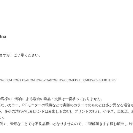
ting
ますが、ご了承ください。
E3%83%88%E3%83%A0%E3%82%A6%E3%83%83%E3%83%89/-B381026/
お客様のご都合による場合の返品・交換は一切承っておりません。
出ないカラー、PCモニターの環境などで実際のカラーそのものとは多少異なる場合
い、多少の汚れやしみ(ボンドはみ出しも含む)、プリントの乱れ、小キズ、染め斑
い。
低く、些細なことでは不良品扱いとなりませんので、ご理解頂きます様お願申し上