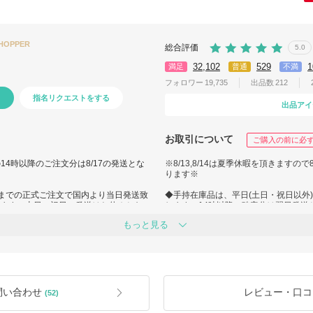
SHOPPER
総合評価
5.0
32,102
529
1
満足
普通
不満
フォロワー
19,735
出品数
212
指名リクエストをする
出品アイ
お取引について
ご購入の前に必
2の14時以降のご注文分は8/17の発送とな
※8/13,8/14は夏季休暇を頂きますので
ります※
時までの正式ご注文で国内より当日発送致
◆手持在庫品は、平日(土日・祝日以外
ります。土日・祝日の発送はお休みとな
します。14時以降の確定分は翌日発送
けの発送となります。
りますので、土日・祝日を挟む場合は
もっと見る
会社で荷受け停止となった場合、再開ま
*新潟発送の為、冬期は急な大雪によ
す。荷受け停止となった場合は荷受け
で発送できませんのでお届けに遅延が
さい。
了承下さい。
・佐川急便時間指定（*ご希望がござ
応されます。バイマのサービスとなり
さい）
では返品を承っておりません。
午前中/12時-14時/14時-16時/16時-1
問い合わせ
レビュー・口コ
(52)
いません
*当方では、ご購入後のサイズ違いや