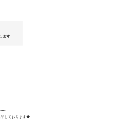
せん。
*商品撮影時の照明やPCモニターなど
がございます。
※※※※※海外規格(並行輸入商品)に
*日本規格品とは違い海外規格品は縫
小キズ、染め斑、織斑などある場合が
めご了承下さい。又、製造過程に生じ
海外の基準は、日本の基準に比べ遥か
します
判断させて頂いておりますので、ご理
数♪
OOFOS 2026新作SALE!!
TOM W
NEW
-----
出品しております◆
-----