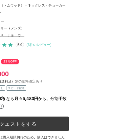
ood（トムウッド） × ネックレス・チョーカー
）
リー
サリー（メンズ）
レス・チョーカー
5.0
(
3
件のレビュー)
23％OFF
900
(送料込)
別の価格設定あり
なし
スピード配送
なら
月々5,483円
から。分割手数
クエストをする
は購入期限切れのため、購入はできません