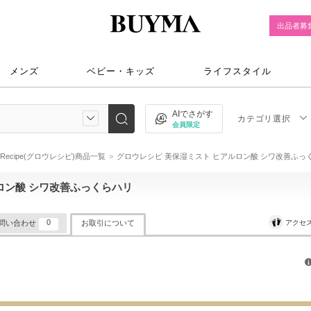
出品者募
メンズ
ベビー・キッズ
ライフスタイル
AIでさがす
カテゴリ選択
会員限定
w Recipe(グロウレシピ)商品一覧
グロウレシピ 美保湿ミスト ヒアルロン酸 シワ改善ふっ
ロン酸 シワ改善ふっくらハリ
0
アクセ
問い合わせ
お取引について