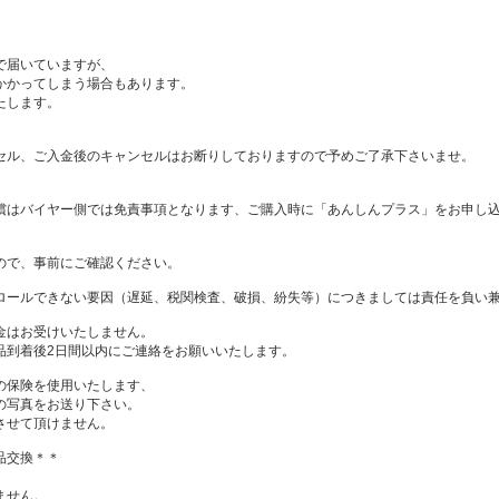
で届いていますが、
かかってしまう場合もあります。
たします。
セル、ご入金後のキャンセルはお断りしておりますので予めご了承下さいませ。
償はバイヤー側では免責事項となります、ご購入時に「あんしんプラス」をお申し
ので、事前にご確認ください。
ロールできない要因（遅延、税関検査、破損、紛失等）につきましては責任を負い
金はお受けいたしません。
品到着後2日間以内にご連絡をお願いいたします。
の保険を使用いたします、
の写真をお送り下さい。
させて頂けません。
品交換＊＊
ません。