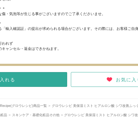
＊＊
な傷・気泡等が生じる事がございますのでご了承くださいませ。
＊
る「輸入確認証」の提出が求められる場合がございます。その際には、お客様ご自
行われず
のキャンセル・返金はできかねます。
お気に入
入れる
w Recipe(グロウレシピ)商品一覧
グロウレシピ 美保湿ミスト ヒアルロン酸 シワ改善ふっ
化粧品
スキンケア・基礎化粧品その他
グロウレシピ 美保湿ミスト ヒアルロン酸 シワ