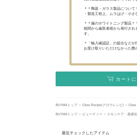
＊＊陶器・ガラス製品について
・製造工程上、ムラはげ・小さ
＊＊歯のホワイトニング製品＊
税関から歯医者様から発行され
す。
＊「輸入確認証」の提出などが
お受け取りいただけなかった際
カートに
BUYMAトップ
Glow Recipe(グロウレシピ)
Glo
BUYMAトップ
ビューティー
スキンケア・基礎
最近チェックしたアイテム