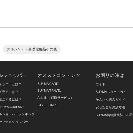
スキンケア・基礎化粧品その他
ルショッパー
オススメコンテンツ
お困りの時は
BUYMA CARD
ョッパーとは？
ガイド
BUYMA TRAVEL
て売るには？
BUYMAスタートガイド
ALL-IN（買取サービス）
出店するには？
かんたん購入ガイド
STYLE HAUS
on BUYMA JAPAN?
安心安全な決済方法
ルショッパーランキング
BUYMA偽物販売防止の
ーソナルショッパー