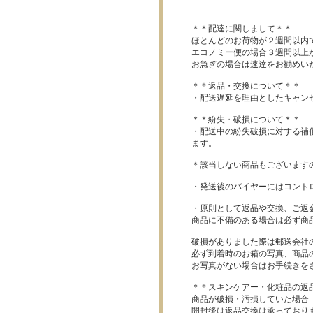
＊＊配達に関しまして＊＊
ほとんどのお荷物が２週間以内
エコノミー便の場合３週間以上
お急ぎの場合は速達をお勧めい
＊＊返品・交換について＊＊
・配送遅延を理由としたキャン
＊＊紛失・破損について＊＊
・配送中の紛失破損に対する補
ます。
＊該当しない商品もございます
・発送後のバイヤーにはコント
・原則として返品や交換、ご返
商品に不備のある場合は必ず商
破損がありました際は郵送会社
必ず到着時のお箱の写真、商品
お写真がない場合はお手続きを
＊＊スキンケアー・化粧品の返
商品が破損・汚損していた場合
開封後は返品交換は承っており