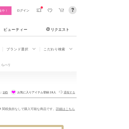
ログイン
集中！
ビューティー
リクエスト
ブランド選択
こだわり検索
くらハリ
ス:
195
お気に入りアイテム登録:
19人
通報する
関税負担なしで購入可能な商品です。
詳細はこちら