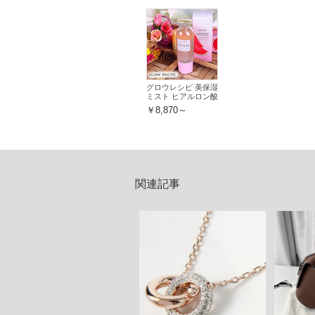
グロウレシピ 美保湿
ミスト ヒアルロン酸
シワ改善ふっくらハ
￥8,870～
リ
関連記事