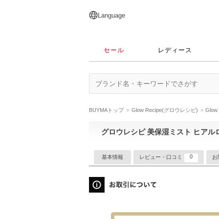
English
日本語
简体中文
繁體中文
Language
セール
レディース
BUYMAトップ
Glow Recipe(グロウレシピ)
Glo
グロウレシピ 美保湿ミスト ヒアル
0
基本情報
レビュー・口コミ
お