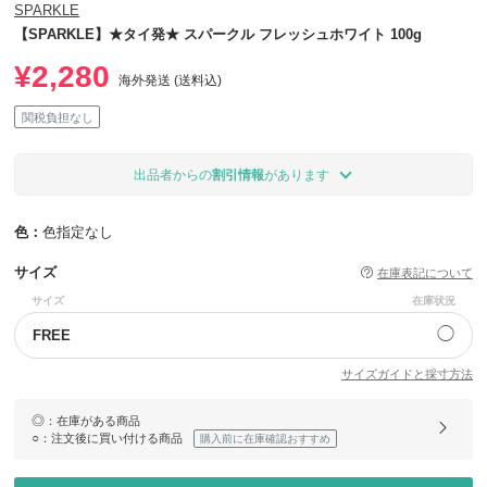
SPARKLE
【SPARKLE】★タイ発★ スパークル フレッシュホワイト 100g
¥2,280
海外発送 (送料込)
関税負担なし
出品者からの
割引情報
があります
色：
色指定なし
サイズ
在庫表記について
サイズ
在庫状況
◯
FREE
サイズガイドと採寸方法
◎
：在庫がある商品
○
：注文後に買い付ける商品
購入前に在庫確認おすすめ