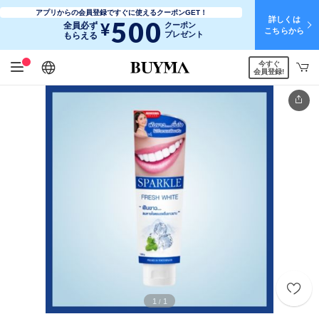
アプリからの会員登録ですぐに使えるクーポンGET！
詳しくは
500
¥
全員必ず
クーポン
こちらから
プレゼント
もらえる
今すぐ
日本語
English
简体中文
繁體中文
会員登録!
1
1
/