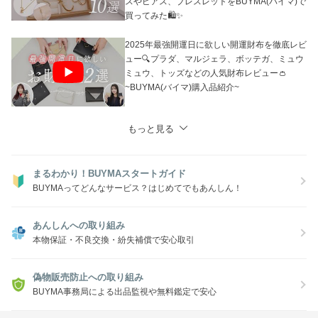
スやピアス、ブレスレットをBUYMA(バイマ)で
買ってみた🛍️✨
2025年最強開運日に欲しい開運財布を徹底レビ
ュー🔍プラダ、マルジェラ、ボッテガ、ミュウ
ミュウ、トッズなどの人気財布レビュー👛
~BUYMA(バイマ)購入品紹介~
もっと見る
まるわかり！BUYMAスタートガイド
BUYMAってどんなサービス？はじめてでもあんしん！
あんしんへの取り組み
本物保証・不良交換・紛失補償で安心取引
偽物販売防止への取り組み
BUYMA事務局による出品監視や無料鑑定で安心