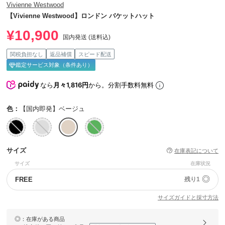
Vivienne Westwood
【Vivienne Westwood】ロンドン バケットハット
¥10,900
国内発送 (送料込)
関税負担なし
返品補償
スピード配送
鑑定サービス対象（条件あり）
なら
月々1,816円
から。分割手数料無料
色：
【国内即発】ベージュ
サイズ
在庫表記について
サイズ
在庫状況
◎
FREE
残り1
サイズガイドと採寸方法
◎
：在庫がある商品