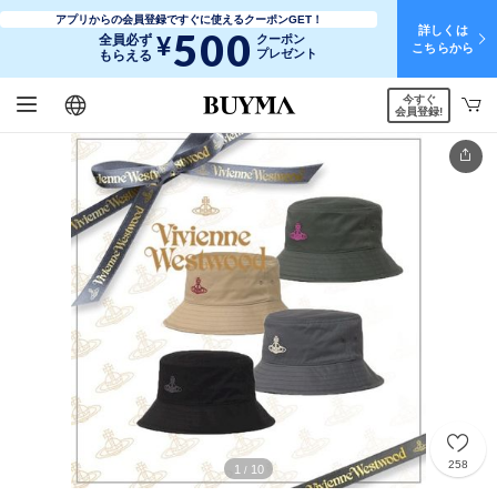
アプリからの会員登録ですぐに使えるクーポンGET！
詳しくは
500
¥
全員必ず
クーポン
こちらから
プレゼント
もらえる
今すぐ
日本語
English
简体中文
繁體中文
会員登録!
258
1
10
/