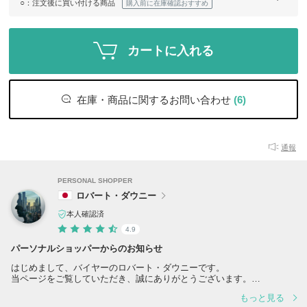
○
：注文後に買い付ける商品
購入前に在庫確認おすすめ
カートに入れる
在庫・商品に関するお問い合わせ
(6)
通報
PERSONAL SHOPPER
ロバート・ダウニー
本人確認済
4.9
パーソナルショッパーからのお知らせ
はじめまして、バイヤーのロバート・ダウニーです。
当ページをご覧していただき、誠にありがとうございます。
もっと見る
当アカウントは現時点で”11万件”以上の販売実績のあるBUYMA屈指の