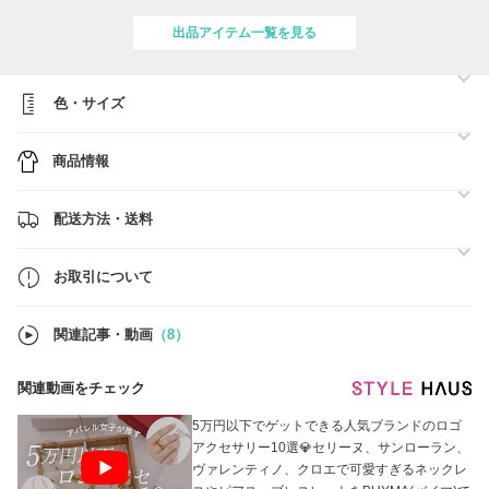
TOPバイヤーとなっております。
出品アイテム一覧を見る
応対の丁寧さ、返信の早さ、梱包の丁寧さ、全ての評価項目で最高評価
の5.0を継続しており、お取引満足率も99.9%以上となっております。
初心者でもあんしんのサポート体制をとっておりますので安心してお買
い物をお楽しみください。
色・サイズ
また弊社取り扱い商品は100%正規品となっております。
仕入先はBUYMAへエビデンスと共に開示をしており、BUYMAの本物
商品情報
鑑定に出された商品は100%本物であるという鑑定結果が出ておりま
す。
独自の卸ルートから多くの商品を入荷しており、他バイヤーに負けない
配送方法・送料
低価格を実現しております。
業者様からの大量オーダーも受付可能です。
お取引について
メーカーへ発注代行させていただきます。
今後とも価格以上の品質、対応を求めて日々努力していきますので、ど
関連記事・動画
（8）
うぞ末永いご愛顧賜りますよう心よりお願い申し上げます。
ロバート・ダウニー
関連動画をチェック
5万円以下でゲットできる人気ブランドのロゴ
アクセサリー10選💎セリーヌ、サンローラン、
ヴァレンティノ、クロエで可愛すぎるネックレ