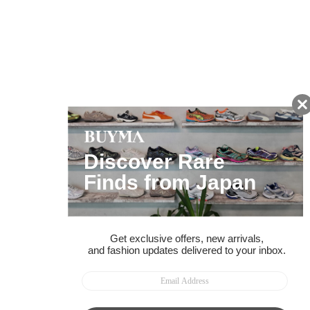
友だちに追加して
BUYMA会員だけの
お得な情報をGET!
ポイント還元サービス
ページトップへ
BUYMAスタートガイド
安心への取り組み
ガイド・お問い合わせ
かんたん購入ガイド
BUYMA偽物販売防止の取り組み
BUYMA CARD
利用規約
プライバシー
特定商取引法に関する表記
お客様情報の外部送信について
脆弱性報告
お知らせ(PCサイト)