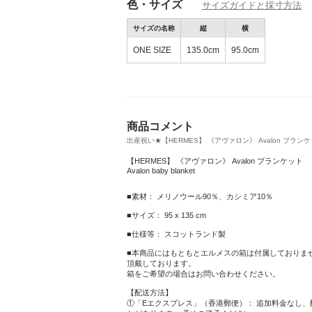
色・サイズ
サイズガイドと採寸方法
特別タイムセール＋クーポンでダブル割引を
みください！
サイズの名称
縦
横
ONE SIZE
135.0cm
95.0cm
商品コメント
出産祝い★【HERMES】 《アヴァロン》 Avalon ブランケット
【HERMES】 《アヴァロン》 Avalon ブランケット
Avalon baby blanket
■素材： メリノウール90％、カシミア10％
■サイズ： 95 x 135 cm
■仕様等： スコットランド製
■本商品にはもともとエルメスの箱は付属しておりま
頂戴しております。
箱をご希望の場合はお問い合わせください。
【配送方法】
①「Eエクスプレス」（香港郵便）： 追加料金なし