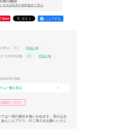
の取り組み
による出品監視や無料鑑定で安心
Save
シェアする
信の早さ
関連記事
5.0
送までの平均日数
関連記事
3日
020/07/25 登録
テム一覧を見る
ずお読みください
いては一切の責任を負いかねます。安心なお
「あんしんプラス」のご加入をお願いいたし