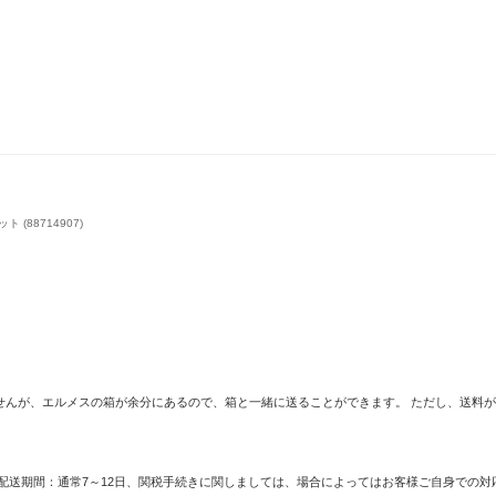
お楽し
15万円オフ！[限定タイムセール] エルメス人気ハンド
Herme
バッグ
 (88714907)
せんが、エルメスの箱が余分にあるので、箱と一緒に送ることができます。 ただし、送料が変
、配送期間：通常7～12日、関税手続きに関しましては、場合によってはお客様ご自身での