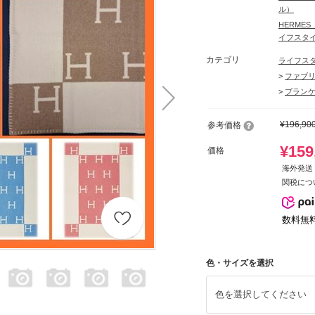
ル）
HERME
イフスタ
カテゴリ
ライフス
>
ファブ
>
ブランケ
¥196,90
参考価格
¥159
価格
海外発送 
関税につ
数料無
色・サイズを選択
色を選択してください