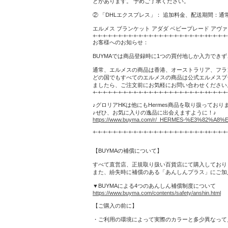
とがあります。 予めご了承ください。
② 「DHLエクスプレス」： 追加料金、配送期間：
エルメス ブランケット アダダ ベビープレード アヴァロン 
+-+-+-+-+-+-+-+-+-+-+-+-+-+-+-+-+-+-+-+-+-+-++-+-+-+
お客様へのお知らせ：
BUYMAでは商品登録時に1つの買付地しか入力でき
通常、エルメスの商品は香港、オーストラリア、フラ
どの国でもすべてのエルメスの商品は公式エルメスブ
ましたら、ご注文前にお気軽にお問い合わせください
+-+-+-+-+-+-+-+-+-+-+-+-+-+-+-+-+-+-+-+-+-+-++-+-+-+
♪グロリアHKは他にもHermes商品を取り扱っており
♪ぜひ、お気に入りの逸品に出会えますように！♪
https://www.buyma.com/r/_HERMES-%E3%82%A
+-+-+-+-+-+-+-+-+-+-+-+-+-+-+-+-+-+-+-+-+-+-++-+-+-+
【BUYMAの補償について】
すべて直営店、正規取り扱い百貨店にて購入しており
また、紛失時に補償のある「あんしんプラス」にご加
▼BUYMAによる4つのあんしん補償制度について
https://www.buyma.com/contents/safety/anshin.html
【ご購入の前に】
・ご利用の環境によって実際のカラーと多少異なって