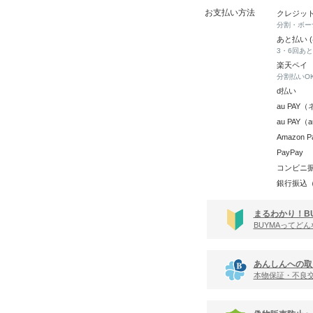
お支払い方法
クレジッ
分割・ボー
あと払い 
3・6回あ
楽天ペイ
分割払いO
d払い
au PA
au PAY
Amazon P
PayPay
コンビニ
銀行振込
まるわかり！B
BUYMAってど
あんしんへの取
本物保証・不良