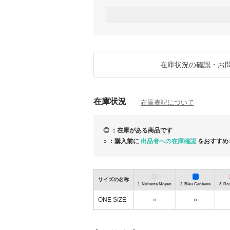
●正規品・新品未使用のみを取り扱い : お客
●取り扱い商品は全て公式ブティックにて購入
●全商品送料無料 : 追加費用の負担なくお買
●全商品追跡番号付きで発送 : 商品の配送
す。
在庫状況の確認・お
●お探しの商品リクエストも歓迎 : 出品し
す！
在庫状況
詳しくは「お取引について」をご覧ください
在庫表記について
短いお取引期間ではございますが、安心して
ナルショッパーとして皆様のお手伝いができ
◎ ：在庫がある商品です
合わせくださいませ。
○ ：購入前に
出品者への在庫確認
をおすすめ
引き続き、どうぞよろしくお願いいたします
サイズの名称
1. Noisette Moyen
2. Bleu Genievre
3. Ros
ONE SIZE
○
○