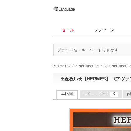
English
日本語
简体中文
繁體中文
Language
セール
レディース
BUYMAトップ
HERMES(エルメス)
HERMES(
出産祝い★【HERMES】 《アヴァロ
0
基本情報
レビュー・口コミ
お