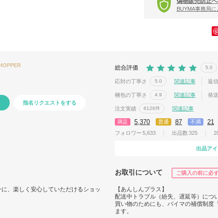
偽物販売防止へ
BUYMA事務局
SHOPPER
総合評価
5.0
応対の丁寧さ
関連記事
返
5.0
梱包の丁寧さ
関連記事
発
4.9
指名リクエストをする
注文実績
関連記事
6126件
5,370
87
21
満足
普通
不満
フォロワー
5,633
出品数
325
2
出品アイ
お取引について
ご購入の前に必
一に、楽しく安心していただけるショッ
【あんしんプラス】
配送中トラブル（紛失、遅延等）につ
買い物のためにも、バイマの補償制度
ます。