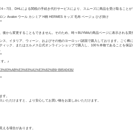
通常4～7日、DHLによる関税の手続き代行サービスにより、スムーズに商品を受け取ること
Avalon ウール カシミア H柄 HERMES キッズ 毛布 ベージュ ひざ掛け
-+
ず、後から変更することもできません。そのため、時々BUYMAの商品ページに表示される
ンス、イタリア、ウィーン、およびその他のヨーロッパ諸国で購入しております。ごく稀
ティック、またはエルメス公式オンラインショップで購入し、100％本物であることを保
。
-+
ます。♪
8%E3%83%AB%E3%83%A1%E3%82%B9/-B8540436/
-+
ます。
入いただけますと、より安心してお買い物をお楽しみいただけます。
見える場合があります。