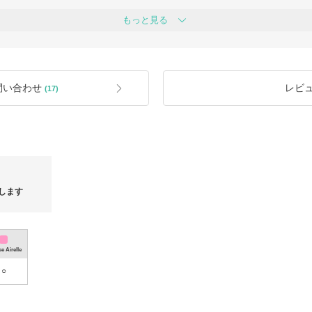
様には100%本物保証をお約束します。
【関税について】
もっと見る
BUYMAの規定に基づき商品の到着時
 : 安心してご利用いただけます。
者様側となります。あらかじめご了承
い求めいただけます。
【配送について】
スピーディーなDHLエクスプレス、ま
状況をリアルタイムでご確認いただけま
場合も対応しております。ご希望の際
問い合わせ
レビ
(17)
【返品について】
ていない商品でも全力でお探しいたしま
注文後のご購入者様のご都合による返
かねます。
バイマやブランドから不良と認められ
。
すので、あらかじめご了承ください。
問題がある場合は評価の前にお問い合
お買い物をお楽しみいただけるパーソ
れば幸いです。どうぞお気軽にお問い
＜注文後のキャンセル、返品について
https://qa.buyma.com/buy/cancel/3501.
します
！
【注意事項】
お客様のパソコンモニターの解像度に
ます。
発送完了後の配送遅延、配送中の荷物
しては責任を負いかねます。
e Airelle
何卒ご理解、ご協力をいただけますと
○
その他ご質問やご要望など御座いまし