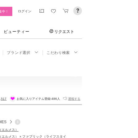
ログイン
集中！
ビューティー
リクエスト
ブランド選択
こだわり検索
,517
お気に入りアイテム登録:
486人
通報する
MES
i
S（エルメス）
S（エルメス） × ファブリック（ライフスタイ