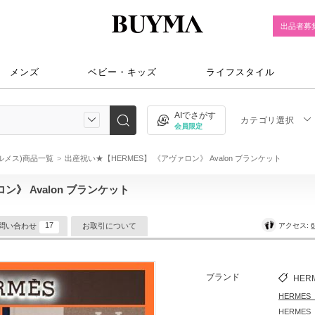
出品者募
メンズ
ベビー・キッズ
ライフスタイル
AIでさがす
カテゴリ選択
会員限定
エルメス)商品一覧
出産祝い★【HERMES】 《アヴァロン》 Avalon ブランケット
ン》 Avalon ブランケット
17
アクセス:
6
問い合わせ
お取引について
ブランド
HER
HERME
HERME