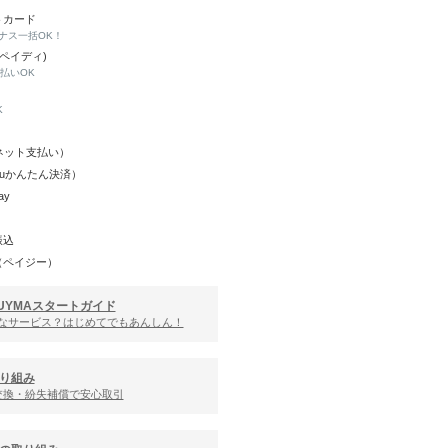
トカード
ナス一括OK！
(ペイディ)
と払いOK
K
Y（ネット支払い）
（auかんたん決済）
ay
振込
（ペイジー）
UYMAスタートガイド
んなサービス？はじめてでもあんしん！
り組み
交換・紛失補償で安心取引