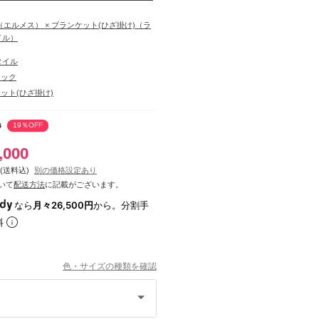
S（エルメス） × ブランケット(ひざ掛け)（ラ
イル）
タイル
リック
ット(ひざ掛け)
0
19％OFF
,000
(送料込)
別の価格設定あり
いて
配送方法
に記載がございます。
なら
月々26,500円
から。分割手
料
色・サイズの種類を確認