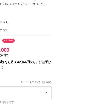
（プラダ） × テニスラケット（スポーツ）
ラケット
AW(秋冬)
0
8％OFF
,000
(送料込)
なら
月々42,166円
から。分割手数
色・サイズの種類を確認
ない商品です