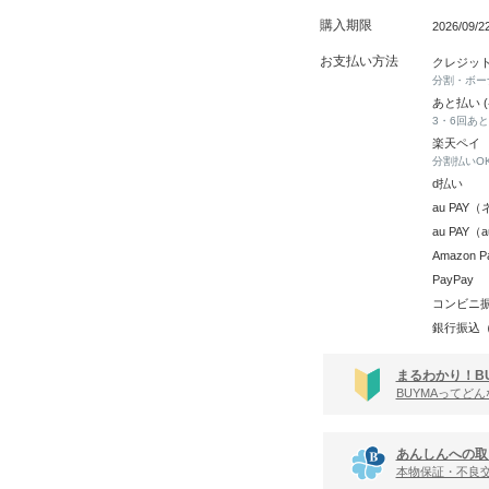
購入期限
2026/09/
お支払い方法
クレジッ
分割・ボー
あと払い 
3・6回あ
楽天ペイ
分割払いO
d払い
au PA
au PAY
Amazon P
PayPay
コンビニ
銀行振込
まるわかり！B
BUYMAってど
あんしんへの取
本物保証・不良