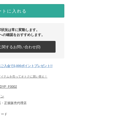
ートに入れる
庫状況は常に変動します。
への確認をおすすめします。
関するお問い合わせ(0)
ご入会で2,000ポイントプレゼント!!
アイテムを売ってオトクに買い替え！
DYP_F0002
イン
店・正規販売代理店
リード