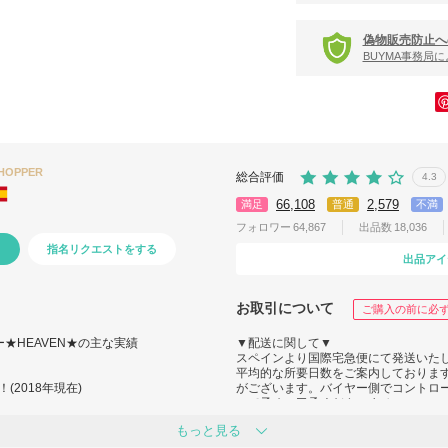
偽物販売防止へ
BUYMA事務局
SHOPPER
総合評価
4.3
66,108
2,579
満足
普通
不満
フォロワー
64,867
出品数
18,036
指名リクエストをする
出品アイ
お取引について
ご購入の前に必
★HEAVEN★の主な実績
▼配送に関して▼
スペインより国際宅急便にて発送いた
平均的な所要日数をご案内しておりま
2018年現在)
がございます。バイヤー側でコントロ
ので予めご了承くださいませ。
賞！
（経由国における天候の悪化や急な輸
もっと見る
6/mens/
び冬期休暇時期にまたがる配送等）