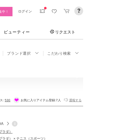
ログイン
集中！
ビューティー
リクエスト
ブランド選択
こだわり検索
ス:
530
お気に入りアイテム登録:
7人
通報する
DA
i
（プラダ）
（プラダ） × テニス（スポーツ）