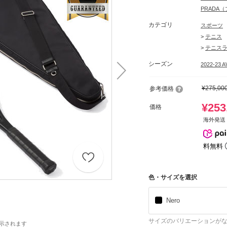
PRADA
カテゴリ
スポーツ
>
テニス
>
テニス
シーズン
2022-23 
¥275,00
参考価格
¥253
価格
海外発送 
料無料
色・サイズを選択
Nero
サイズのバリエーションが
示されます