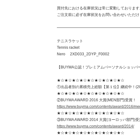
ーポンプレゼント
買付先における在庫状況は常に変動しております
ご注文前に必ず在庫状況をお問い合わせいただけ
━━━━━━━━━━━━━━━━━━━━━━
テニスラケット
Tennis racket
Nero 2XD033_2DYP_F0002
【BUYMA公認！プレミアムパーソナルショッパー
★☆★☆★☆★☆★☆★☆★☆★☆★☆
①出品者別の累積売上総額【第１位】継続中！(20
★☆★☆★☆★☆★☆★☆★☆★☆★☆
②BUYMA AWARD 2016 大賞(MEN部門)受賞！
https://www.buyma.com/contents/award/2016/me
★☆★☆★☆★☆★☆★☆★☆★☆★☆
③BUYMA AWARD 2014 大賞(ヨーロッパ部門)
https://www.buyma.com/contents/award/2014/
★☆★☆★☆★☆★☆★☆★☆★☆★☆