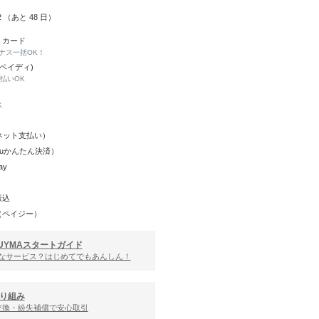
22 （あと
48
日）
トカード
ナス一括OK！
(ペイディ)
と払いOK
K
Y（ネット支払い）
（auかんたん決済）
ay
振込
（ペイジー）
UYMAスタートガイド
んなサービス？はじめてでもあんしん！
り組み
交換・紛失補償で安心取引