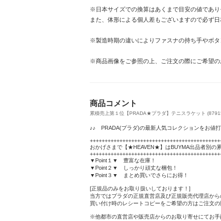
※日本サイズでの換算はあくまで目安の値であり
また、体形による個人差もございますので必ず日
※製造時期の違いによりファスナの持ち手やボタ
※商品画像をご参照の上、ご注文の際にご希望の
商品コメント
累積売上第１位【PRADA★プラダ】テニスラケット (87915
♪♪ PRADA(プラダ)の最新人気コレクションをお値
++++++++++++++++++++++++++++++++++++++++++++
おかげさまで【★HEAVEN★】はBUYMA出品者別の
++++++++++++++++++++++++++++++++++++++++++++
▼Point１▼ 豊富な在庫！
▼Point２▼ しっかり頑丈な梱包！
▼Point３▼ まとめ買いでさらにお得！
[正規品のみをお取り扱いしております！]
当方ではプラダの正規直営店及び正規販売代理店から
買い付け時のレシートコピーをご希望の方はご注文の
※他都市の直営店や販売店からのお取り寄せにてお手