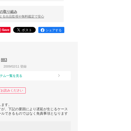
の取り組み
による出品監視や無料鑑定で安心
Save
シェアする
883
2009/02/11 登録
テム一覧を見る
ずお読みください
します。
すが、下記の要因により遅延が生じるケース
ールできるものではなく免責事項となります
送荷物の増加による積荷業務の遅れ・夏季及