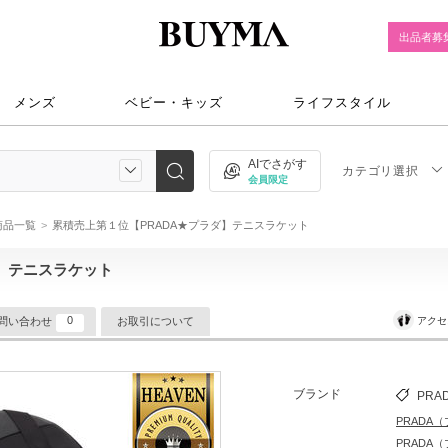
出品者募
メンズ
ベビー・キッズ
ライフスタイル
AIでさがす
カテゴリ選択
会員限定
)商品一覧
累積売上第１位【PRADA★プラダ】テニスラケット
】テニスラケット
0
アクセ
問い合わせ
お取引について
ブランド
PRA
PRADA
PRADA