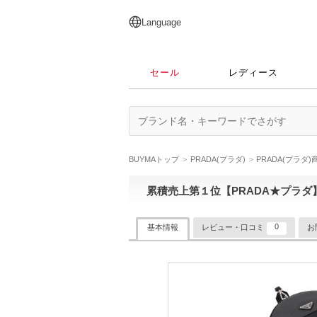
English
日本語
简体中文
繁體中文
Language
セール
レディース
BUYMAトップ
PRADA(プラダ)
PRADA(プラダ
累積売上第１位【PRADA★プラダ
0
基本情報
レビュー・口コミ
お