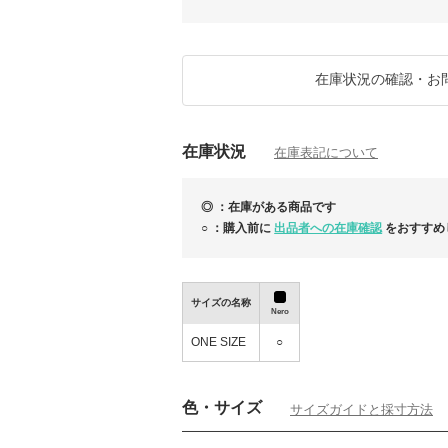
③BUYMA AWARD 2014 大賞(ヨーロッパ
https://www.buyma.com/contents/award/2014
★☆★☆★☆★☆★☆★☆★☆★☆★☆
※在庫状況は日々変動しておりますのでご注
在庫状況の確認・お
※国際郵便は天候悪化や配送荷物の増加によ
【お急ぎの場合は国際宅急便】をご選択いた
在庫状況
■「あんしんプラス」のご加入を強くお勧め
在庫表記について
商品は追跡可能な国際郵便で発送しておりま
となります。ご加入いただくことで[無料鑑定]
「あんしんプラス」へのご加入を強くお勧め
◎ ：在庫がある商品です
「あんしんプラス」
○ ：購入前に
出品者への在庫確認
をおすすめ
https://www.buyma.com/contents/safety/ansh
サイズの名称
Nero
ONE SIZE
○
色・サイズ
サイズガイドと採寸方法
━━━━━━━━━━━━━━━━━━━━━━
【LOEWE】かごバッグ特集｜20名様限定50