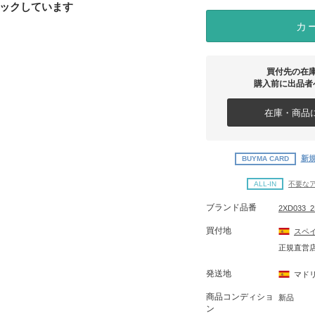
ックしています
カ
買付先の在
購入前に出品者
在庫・商品に
新規
BUYMA CARD
ALL-IN
不要な
ブランド品番
2XD033_2
買付地
スペ
正規直営
発送地
マド
商品コンディショ
新品
ン