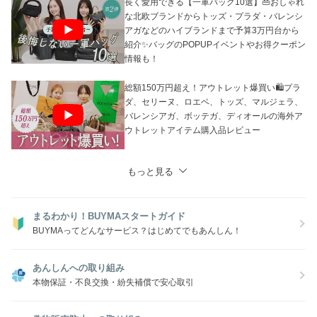
長く愛用できる【一軍バッグ10選】👜おしゃれ
な北欧ブランドからトッズ・プラダ・バレンシ
アガなどのハイブランドまで予算3万円台から
紹介✨バッグのPOPUPイベントやお得クーポン
情報も！
総額150万円超え！アウトレット爆買い🛍プラ
ダ、セリーヌ、ロエベ、トッズ、マルジェラ、
バレンシアガ、ボッテガ、ディオールの海外ア
ウトレットアイテム購入品レビュー
もっと見る
まるわかり！BUYMAスタートガイド
BUYMAってどんなサービス？はじめてでもあんしん！
あんしんへの取り組み
本物保証・不良交換・紛失補償で安心取引