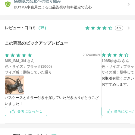
偽物販売防止への取り組み
BUYMA事務局による出品監視や無料鑑定で安心
レビュー・口コミ
（15）
4.5
この商品のピックアップレビュー
2024/08/20
MIS_BM_3I4 さん
1985ゆきみ さん
色・サイズ：
ブラック(1000)
色・サイズ：
ブラッ
サイズ感：
期待していた通り
サイズ感：
期待して
お取引有難うござい
おすすめします。
パスケースとミラー付きを探していただきありがとうござ
いました！
参考になった 1
参考になった