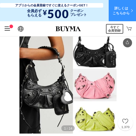
アプリからの会員登録ですぐに使えるクーポンGET！
詳しくは
500
¥
全員必ず
クーポン
こちらから
プレゼント
もらえる
今すぐ
日本語
English
简体中文
繁體中文
会員登録!
1,370
1
14
/