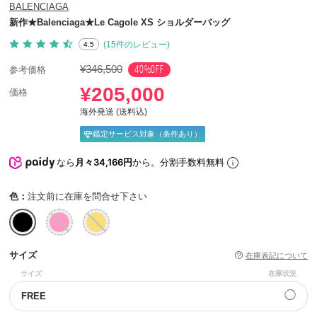
BALENCIAGA
新作★Balenciaga★Le Cagole XS ショルダーバッグ
(15件のレビュー)
4.5
¥346,500
40%OFF
参考価格
¥205,000
価格
海外発送 (送料込)
鑑定サービス対象（条件あり）
なら
月々34,166円
から。分割手数料無料
色：
注文前に在庫を問合せ下さい
サイズ
在庫表記について
サイズ
在庫状況
◯
FREE