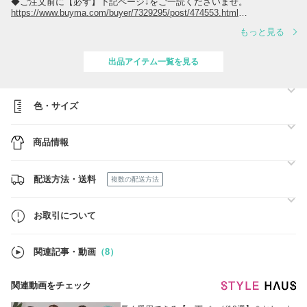
◆ご注文前に【必ず】下記ページ↓をご一読くださいませ。
https://www.buyma.com/buyer/7329295/post/474553.html
もっと見る
【クーポン情報】
●割引：-,000円
出品アイテム一覧を見る
●クーポンコード：
●対象商品：-万円以上の全商品
色・サイズ
※期限：2026年-月-日(日)終日まで
商品情報
◆各ブランドのハンガーについて
ハンガーは梱包サイズが異なるため追加料金となります。
ご希望の方には有料(+2,000円)で同梱いたします。
ご注文の際はお問合せください。
配送方法・送料
複数の配送方法
お取引について
関連記事・動画
（8）
関連動画をチェック