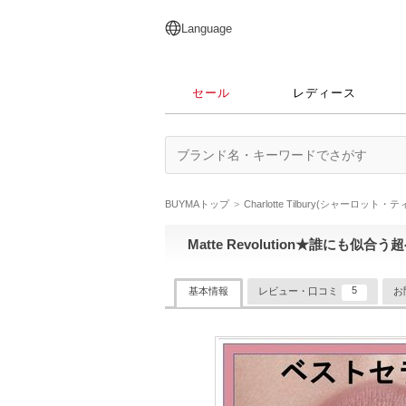
English
日本語
简体中文
繁體中文
Language
セール
レディース
BUYMAトップ
Charlotte Tilbury(シャーロット
Matte Revolution★誰にも似合う
5
基本情報
レビュー・口コミ
お