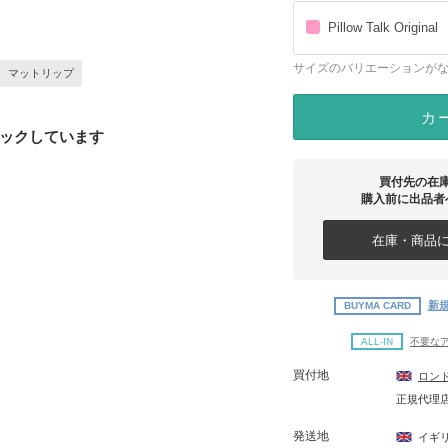
Pillow Talk Original
サイズのバリエーションが
マットリップ
カ
ックしています
買付先の在
購入前に出品者
在庫・商品に
新規
BUYMA CARD
ALL-IN
不要な
買付地
ロン
正規代理
発送地
イギ