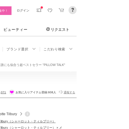
ログイン
集中！
ビューティー
リクエスト
ブランド選択
こだわり検索
tion★誰にも似合う超ベストセラー ”PILLOW TALK"
,071
お気に入りアイテム登録:
608人
通報する
otte Tilbury
i
tte Tilbury（シャーロット・ティルブリー）
tte Tilbury（シャーロット・ティルブリー） × メ