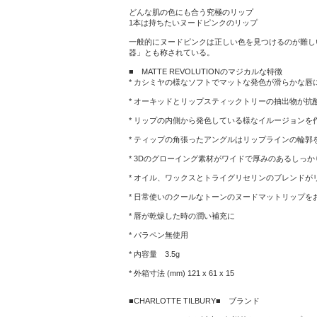
どんな肌の色にも合う究極のリップ
1本は持ちたいヌードピンクのリップ
一般的にヌードピンクは正しい色を見つけるのが難し
器」とも称されている。
■ MATTE REVOLUTIONのマジカルな特徴
* カシミヤの様なソフトでマットな発色が滑らかな唇
* オーキッドとリップスティックトリーの抽出物が
* リップの内側から発色している様なイルージョンを
* ティップの角張ったアングルはリップラインの輪郭
* 3Dのグローイング素材がワイドで厚みのあるしっ
* オイル、ワックスとトライグリセリンのブレンドが
* 日常使いのクールなトーンのヌードマットリップを
* 唇が乾燥した時の潤い補充に
* パラペン無使用
* 内容量 3.5g
* 外箱寸法 (mm) 121 x 61 x 15
■CHARLOTTE TILBURY■ ブランド