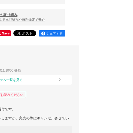
の取り組み
による出品監視や無料鑑定で安心
Save
シェアする
011/10/03 登録
テム一覧を見る
ずお読みください
買付です。
をしますが、完売の際はキャンセルさせてい
auty関連品は検品をせず直接お届けする場