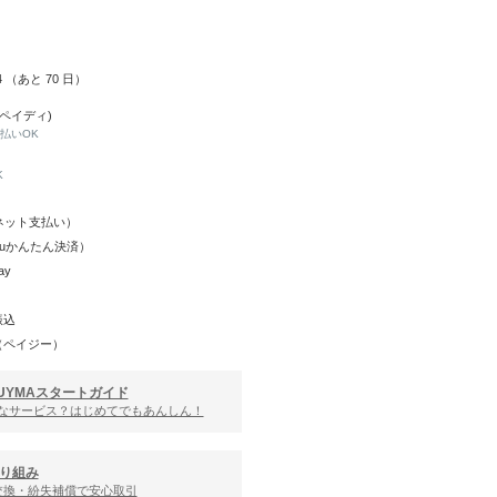
14 （あと
70
日）
(ペイディ)
と払いOK
K
Y（ネット支払い）
（auかんたん決済）
ay
振込
（ペイジー）
UYMAスタートガイド
んなサービス？はじめてでもあんしん！
り組み
交換・紛失補償で安心取引