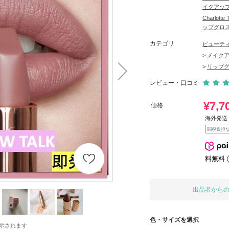
イクアッ
Charlo
ップグロ
カテゴリ
ビューテ
>
メイク
>
リップ
レビュー・口コミ
¥7,7
価格
海外発送 
関税負担
料無料
出品者から
色・サイズを選択
示されます