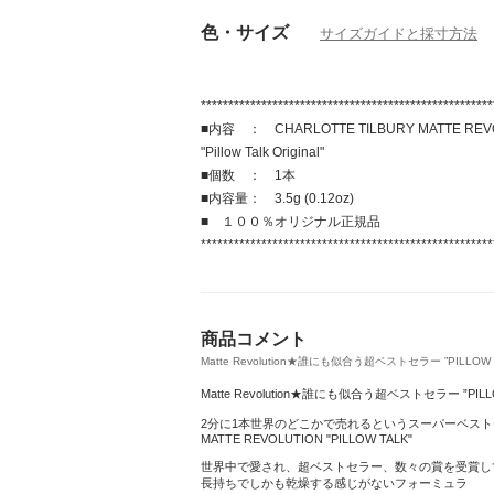
色・サイズ
サイズガイドと採寸方法
*****************************************************
■内容 ： CHARLOTTE TILBURY MATTE RE
"Pillow Talk Original"
■個数 ： 1本
■内容量： 3.5g (0.12oz)
■ １００％オリジナル正規品
*****************************************************
商品コメント
Matte Revolution★誰にも似合う超ベストセラー ”PILLOW TA
Matte Revolution★誰にも似合う超ベストセラー ”PILLO
2分に1本世界のどこかで売れるというスーパーベス
MATTE REVOLUTION "PILLOW TALK"
世界中で愛され、超ベストセラー、数々の賞を受賞し
長持ちでしかも乾燥する感じがないフォーミュラ