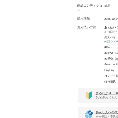
商品コンディショ
新品
ン
購入期限
2026/10/
お支払い方法
あと払い 
3・6回あ
楽天ペイ
分割払いO
d払い
au PA
au PAY
Amazon P
PayPay
コンビニ
銀行振込
まるわかり！B
BUYMAってど
あんしんへの取
本物保証・不良