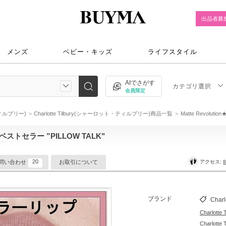
出品者募
メンズ
ベビー・キッズ
ライフスタイル
AIでさがす
カテゴリ選択
会員限定
・ティルブリー)
Charlotte Tilbury(シャーロット・ティルブリー)商品一覧
Matte Revolu
超ベストセラー ”PILLOW TALK"
20
アクセス:
8
問い合わせ
お取引について
ブランド
Charl
Charlo
Charlo