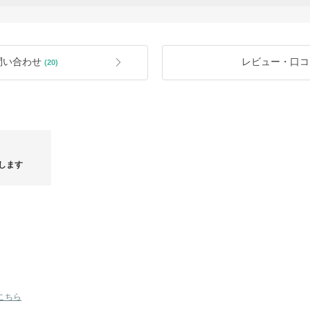
合もございます。
います。是非ご覧ください。
テージ古着リメイクブランド
★梱包には細心の注意を払っておりま
クエストからどうぞ。
でご理解とご協力お願いします。
/ Pretty Boy Gear なども買付可能。
★ブラウザにより色が現品と違って見
問い合わせ
レビュー・口コ
(20)
い合わせください。
お問合せください。
★バイマでのお取り引きは個人輸入扱
発生した場合は別途ご購入者様のご負
4.html
★バイマが提供する「あんしんプラス
だくことで[無料鑑定][初期不良補償][
m/contents/safety/anshin.html
します
★お願い★
取引のキャンセルを回避するためご注
す。ご協力ください。
ークロシ
英国発★RINIKINI★女子力UPラグジュアリークロシ
イギリス発★
ェ水着
キニ
こちら