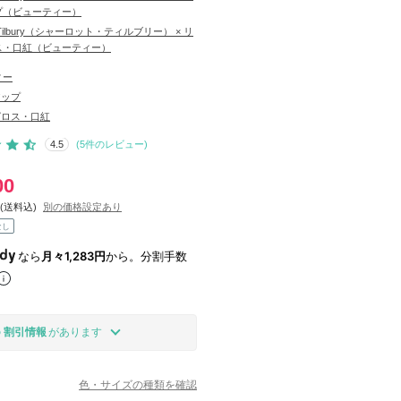
プ（ビューティー）
tte Tilbury（シャーロット・ティルブリー） × リ
ス・口紅（ビューティー）
ィー
アップ
グロス・口紅
4.5
(
5
件のレビュー)
00
(送料込)
別の価格設定あり
なし
なら
月々1,283円
から。分割手数
の
割引情報
があります
色・サイズの種類を確認