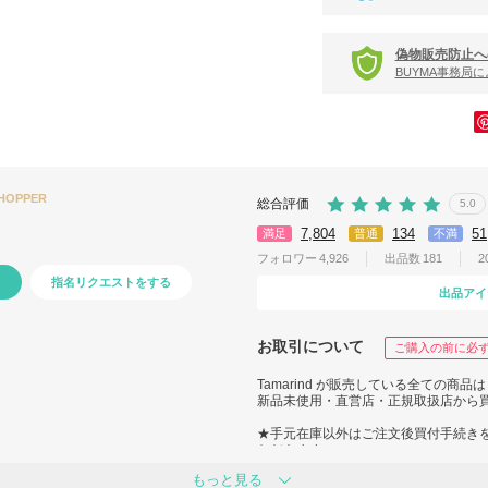
偽物販売防止へ
BUYMA事務局
SHOPPER
総合評価
5.0
7,804
134
51
満足
普通
不満
フォロワー
4,926
出品数
181
2
指名リクエストをする
出品アイ
お取引について
ご購入の前に必
Tamarind が販売している全ての商品は
新品未使用・直営店・正規取扱店から
★手元在庫以外はご注文後買付手続き
ただきます。
もっと見る
★買付後、検品の上商品発送します。Be