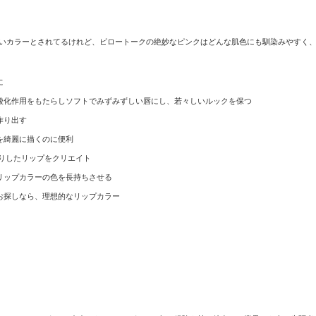
いカラーとされてるけれど、ピロートークの絶妙なピンクはどんな肌色にも馴染みやすく
に
抗酸化作用をもたらしソフトでみずみずしい唇にし、若々しいルックを保つ
作り出す
を綺麗に描くのに便利
かりしたリップをクリエイト
リップカラーの色を長持ちさせる
お探しなら、理想的なリップカラー