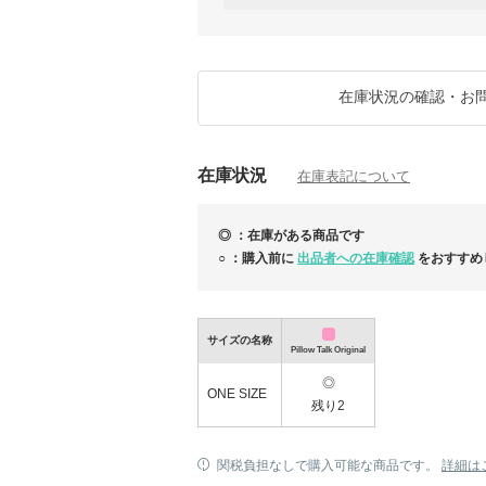
注目タイブランド：
★Sugar Monday ハンドバッグ出品して
★Dry Clean Only★バンコク発ヴィン
★その他タイファッションブランドは指名リ
ADHOC / Pony Stone / DISAYA / Kloset 
在庫状況の確認・お
★まとめ買い、リピート割引など気軽にお問
全ての販売は誠心誠意対応させて頂きます。
在庫状況
在庫表記について
◎ ：在庫がある商品です
○ ：購入前に
出品者への在庫確認
をおすすめ
サイズの名称
Pillow Talk Original
イギリス発★RINIKINI★大人のラグジュアリ
ェ水着ご紹介
◎
ONE SIZE
残り2
関税負担なしで購入可能な商品です。
詳細は