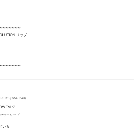
**************
VOLUTION リップ
**************
LK" (85543643)
W TALK"
トセラーリップ
ている