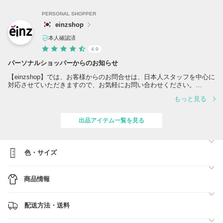
PERSONAL SHOPPER
einzshop
本人確認済
4.9
パーソナルショッパーからのお知らせ
【einzshop】では、お客様からのお問合せは、日本人スタッフを中心に
対応させていただきますので、お気軽にお問い合わせください。
もっと見る
▼配送会社: ヤマト運輸
・日本国内へ移動した後は運送会社（ヤマト運輸）に引き継がれます。
・発送から3～5日ほどでお届け予定です。（状況により遅延の可能性
出品アイテム一覧を見る
あり）
※ご注文が殺到時、発送に遅延が発生する可能性がございます。お客様
へは大変なご不便、ご迷惑をお掛け致しますが、スタッフ一同いち早く
色・サイズ
お客様にお品物をお届けできるよう尽力致しますので、何卒ご了承くだ
さいますようお願い申し上げます。
※お届け予定日より遅延の可能性もございます。遅延の理由によるキャ
商品情報
ンセルは一切受け付けておりませんので、予めご了承ください。
※新型コロナウイルスの影響で商品の到着に遅れが生じる可能性がござ
います。
※当店は、全ての商品に追跡番号がございますので安心してお買い求め
配送方法・送料
ください。