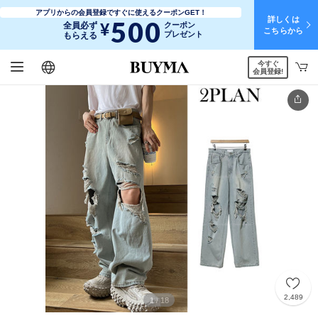
アプリからの会員登録ですぐに使えるクーポンGET！
詳しくは
500
¥
全員必ず
クーポン
こちらから
プレゼント
もらえる
今すぐ
日本語
English
简体中文
繁體中文
会員登録!
2,489
1
18
/