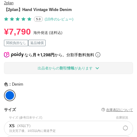
2plan
【2plan】Hand Vintage Wide Denim
(10件のレビュー)
5.0
¥7,790
海外発送 (送料込)
関税負担なし
返品補償
なら
月々1,298円
から。分割手数料無料
出品者からの
割引情報
があります
色：
Denim
サイズ
在庫表記について
サイズ
(参考日本サイズ)
在庫状況
XS
(XS以下)
◯
注文完了後、10日以内に発送予定