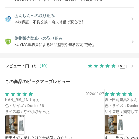
あんしんへの取り組み
本物保証・不良交換・紛失補償で安心取引
偽物販売防止への取り組み
BUYMA事務局による出品監視や無料鑑定で安心
レビュー・口コミ
（10）
5.0
この商品のピックアップレビュー
2024/11/27
HAN_BM_1NU さん
坂上田村麻呂2 さん
色・サイズ：
Denim / S
色・サイズ：
Denim 
サイズ感：
やや小さかった
サイズ感：
期待して
若干丈短く感じたけど全然気にならない
すこし思っていたの