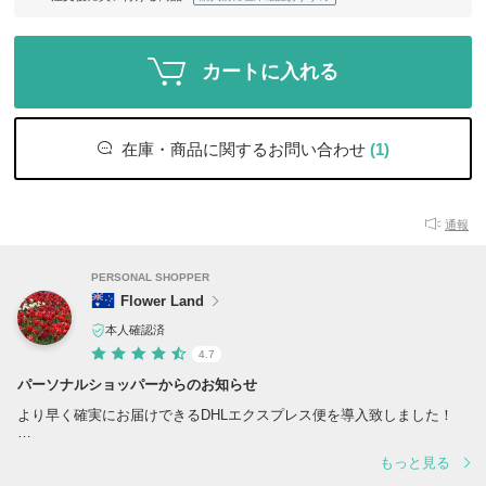
カートに入れる
在庫・商品に関するお問い合わせ
(1)
通報
PERSONAL SHOPPER
Flower Land
本人確認済
4.7
パーソナルショッパーからのお知らせ
より早く確実にお届けできるDHLエクスプレス便を導入致しました！
◎Adairs アデアーズ-オーストラリア全国に店舗がある人気のファブリ
もっと見る
ックストア☆海外らしいおしゃれなベッドカバーやインテリア小物は一
見の価値あり！