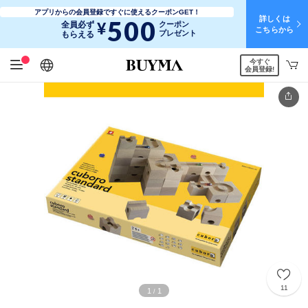
アプリからの会員登録ですぐに使えるクーポンGET！
詳しくは
500
¥
全員必ず
クーポン
こちらから
プレゼント
もらえる
今すぐ
日本語
English
简体中文
繁體中文
会員登録!
11
1
1
/