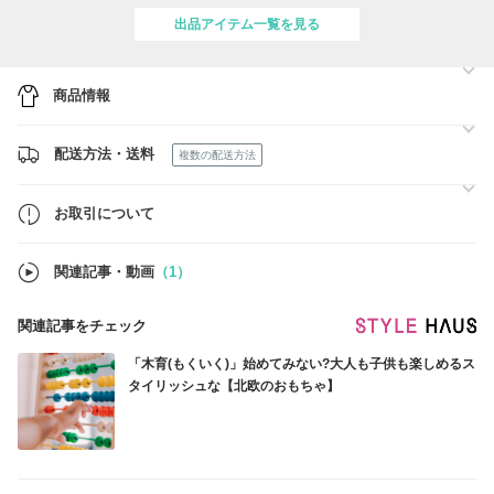
↓↓
出品アイテム一覧を見る
https://www.buyma.com/r/_ADAIRS-
%E3%82%A2%E3%83%87%E3%82%A2%E3%83%BC%E3%82%BA/-
B2215109F1/
商品情報
◎State of Escape-ロンハーマン取扱いで大人気のネオプレン素材バッ
グ☆
↓
配送方法・送料
https://www.buyma.com/r/_STATE-
複数の配送方法
%E3%82%B9%E3%83%86%E3%83%BC%E3%83%88/-
B2215109F1/?br=8143-7139-969
お取引について
◎Triangl-新作続々！大人気の水着ブランド☆今年も欲しいデザインが
必ず見つかる！
↓
関連記事・動画
（1）
https://www.buyma.com/r/_TRIANGL-トライアングル/-B2215109F1/
◎Nine West -日本でも人気！スタイル良く見えるシューズをお手頃価
関連記事をチェック
格で☆
↓
「木育(もくいく)」始めてみない?大人も子供も楽しめるス
https://www.buyma.com/r/_NINE-WEST-ナインウエスト/-B2215109/
タイリッシュな【北欧のおもちゃ】