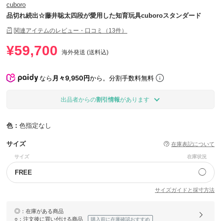
cuboro
品切れ続出☆藤井聡太四段が愛用した知育玩具cuboroスタンダード
関連アイテムのレビュー・口コミ（13件）
¥59,700
海外発送 (送料込)
なら
月々9,950円
から。分割手数料無料
出品者からの
割引情報
があります
色：
色指定なし
サイズ
在庫表記について
サイズ
在庫状況
◯
FREE
サイズガイドと採寸方法
◎
：在庫がある商品
○
：注文後に買い付ける商品
購入前に在庫確認おすすめ