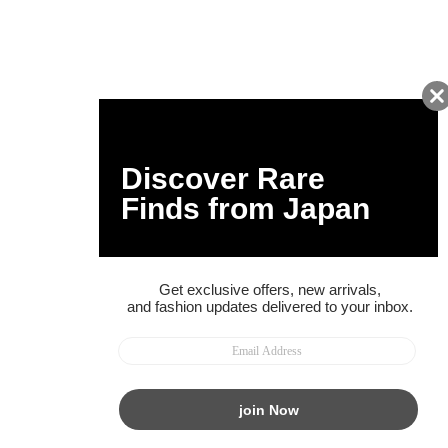
お得な情報をGET!
ポイント還元サービス
ページトップへ
BUYMAスタートガイド
安心への取り組み
ガイド・お問い合わせ
かんたん購入ガイド
BUYMA偽物販売防止の取り組み
BUYMA CARD
利用規約
プライバシー
特定商取引法に関する表記
お客様情報の外部送信について
脆弱性報告
お知らせ(PCサイト)
会社案内
スタッフ募集