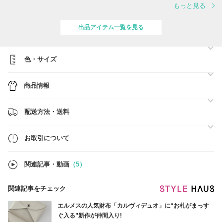
もっと見る
1. サイズ選びについて
個人の体型やサイズの好みが異なるため、多少の誤差が生じる場合がご
ざいますのでご了承ください。
出品アイテム一覧を見る
2. 複数商品のご購入について
同じ商品を複数枚ご購入される場合、カート画面の「ご要望・ご相談」
の欄にてカラーとサイズの詳細をご記入ください。
色・サイズ
3. 商品の買入先について
当店で取り扱う商品は、全て大手百貨店や正規取扱店など、信頼できる
商品情報
店舗からのみ仕入れております。
4. 配送方法について
発送後の配送スケジュールは配送業者や現地の状況により異なるため、
配送方法・送料
正確な日数をお約束することは難しいですが、通常、発送から７～1４
日程度でのお届けを目指しております。
お取引について
5. 商品の発送について
ご注文を受け付け次第、商品の買い付けを行います。通常、ご注文商品
が発送され次第、追跡番号をお知らせいたしますので、配送状況をご確
関連記事・動画
（5）
認いただけます。
6. キャンセル・変更について
関連記事をチェック
ご注文後のキャンセルおよびオプション変更は一切受け付けておりませ
んので、何卒ご了承ください。
エルメスの人気財布「カルヴィデュオ」に“お札がまっす
ぐ入る”新作が仲間入り!