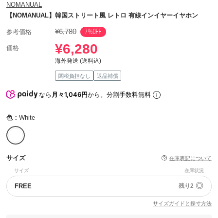
NOMANUAL
【NOMANUAL】韓国ストリート風 レトロ 有線インイヤーイヤホン
¥6,780
7%OFF
参考価格
¥6,280
価格
海外発送 (送料込)
関税負担なし
返品補償
なら
月々1,046円
から。分割手数料無料
色：
White
サイズ
在庫表記について
サイズ
在庫状況
◎
FREE
残り2
サイズガイドと採寸方法