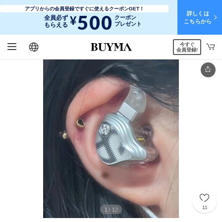
アプリからの会員登録ですぐに使えるクーポンGET！
詳しくは
500
¥
全員必ず
クーポン
こちらから
プレゼント
もらえる
今すぐ
日本語
English
简体中文
繁體中文
会員登録!
11
1
12
/