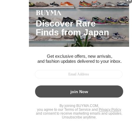
BUYMAスタートガイド
安心への取り組み
ガイド・お問い合わせ
かんたん購入ガイド
BUYMA偽物販売防止の取り組み
BUYMA CARD
利用規約
プライバシー
特定商取引法に関する表記
お客様情報の外部送信について
脆弱性報告
お知らせ(PCサイト)
会社案内
スタッフ募集