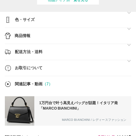
出品アイテム一覧を見る
詳しくは下記URLをご参照下さいませ。
https://www.buyma.com/buyer/7396272/post/246724.html
●在庫の確保は全てご注文確定後に行わせていただいております。
色・サイズ
そのため在庫確認のご連絡をいただかずにご注文操作いただいても差し
支えございません。
商品情報
●当店では当ショッピングモール以外にもサイト運営を行っております
為、同時間帯にご注文があった際在庫をご用意できない場合がございま
す。
配送方法・送料
●当店は、土日祝日がお休みとなります。営業日の14時までに発送可能
ステータスを確認できたご注文に限り即日発送予定にてご用意いたしま
す。
お取引について
※受注件数により発送予定が遅れる可能性がございます。
●掲載画像は、照明及びお客様のモニター設定等により実品の印象と主
関連記事・動画
（7）
に色や質感が多少異なって見えてしまう場合がございます。
●営業時間 日本時間：9:00～16:00（土日祝日除く）
1万円台で叶う高見えバッグが話題！イタリア発
「MARCO BIANCHINI」
MARCO BIANCHINI / レディースファッション