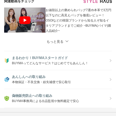
関連動画をチェック
お値段以上の褒められバッグ7選👜本革で3万円
以下なのに高見えバッグを徹底レビュー！
OSOIなどの韓国ブランドから知る人ぞ知るイ
タリアブランドまでご紹介 ~BUYMA(バイマ)購
入品紹介~
もっと見る
まるわかり！BUYMAスタートガイド
BUYMAってどんなサービス？はじめてでもあんしん！
あんしんへの取り組み
本物保証・不良交換・紛失補償で安心取引
偽物販売防止への取り組み
BUYMA事務局による出品監視や無料鑑定で安心