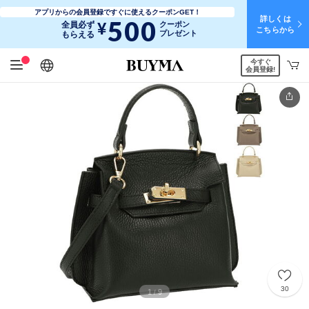
アプリからの会員登録ですぐに使えるクーポンGET！
詳しくは
500
¥
全員必ず
クーポン
こちらから
プレゼント
もらえる
今すぐ
日本語
English
简体中文
繁體中文
会員登録!
30
1
9
/