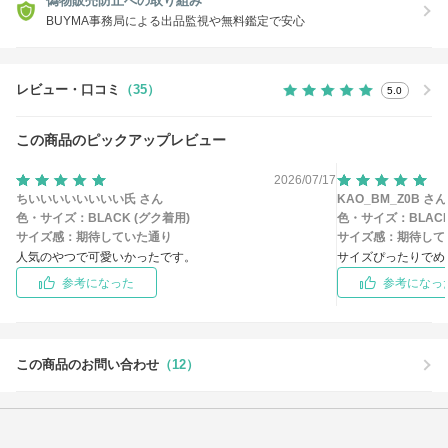
偽物販売防止への取り組み
BUYMA事務局による出品監視や無料鑑定で安心
レビュー・口コミ
（35）
5.0
この商品のピックアップレビュー
2026/07/17
ちいいいいいいいい氏 さん
KAO_BM_Z0B さん
色・サイズ：
BLACK (グク着用)
色・サイズ：
BLAC
サイズ感：
期待していた通り
サイズ感：
期待して
人気のやつで可愛いかったです。
サイズぴったりでめ
参考になった
参考になっ
この商品のお問い合わせ
（12）