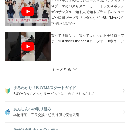
アパレル女子の推しシューズ20選👟アディダス
やプーマのバズりスニーカー、トッズやボッテ
ガのサンダル、知る人ぞ知るブランドのシュー
ズや韓国プチプラサンダルなど ~BUYMA(バイ
マ)購入品紹介~
買って後悔なし！買ってよかったお手頃ローフ
ァー💛 #shorts #shoes #ローファー #春コーデ
もっと見る
まるわかり！BUYMAスタートガイド
BUYMAってどんなサービス？はじめてでもあんしん！
あんしんへの取り組み
本物保証・不良交換・紛失補償で安心取引