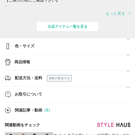
【ご購入の前にご確認下さい】
■全ての商品に関しては、追跡可能な発送方法になりますのでご安心下
もっと見る
さい。
■手元に在庫がない商品は、バイマにてご入金の確認が出来てからの買
出品アイテム一覧を見る
い付け3-5日(営業日基準)となります。(一部商品を除く)
■商品につきましては、韓国国内のデパート、直営店、などで買い付け
ております正規品になりますので、ご安心下さいませ。
色・サイズ
■返品・キャンセル
色味が異なる、イメージと異なるなどのお客様のご都合による返品・交
商品情報
換はできかねますのでご了承くださいませ。また、不良品の返品・交換
はご到着から7日以内となります。
From Ordinary
配送方法・送料
複数の配送方法
お取引について
関連記事・動画
（8）
関連動画をチェック