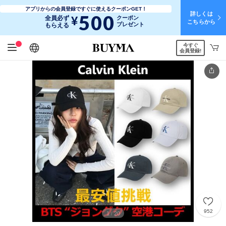
アプリからの会員登録ですぐに使えるクーポンGET！
詳しくは
500
¥
全員必ず
クーポン
こちらから
プレゼント
もらえる
今すぐ
日本語
English
简体中文
繁體中文
会員登録!
952
1
20
/