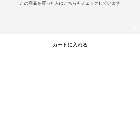
この商品を買った人はこちらもチェックしています
カートに入れる
最近チェックしたアイテム
[CALVIN KLEIN] モノグ
ラムロゴベースボールキ
ャップ ★大人気★
¥5,960
32%OFF