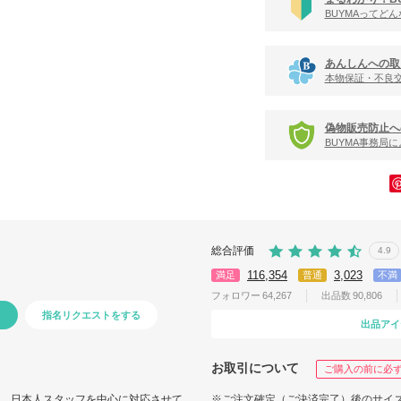
BUYMAってど
あんしんへの取
本物保証・不良
偽物販売防止へ
BUYMA事務局
総合評価
4.9
116,354
3,023
満足
普通
不満
フォロワー
64,267
出品数
90,806
指名リクエストをする
出品アイ
お取引について
ご購入の前に必
せは、日本人スタッフを中心に対応させて
※ご注文確定（ご決済完了）後のサイ