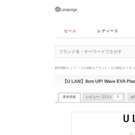
English
日本語
简体中文
繁體中文
Language
セール
レディース
BUYMAトップ
U LAN(ユーラン)
U LAN(ユーラ
【U LAN】8cm UP! Wave EVA Platf
0
基本情報
レビュー・口コミ
お