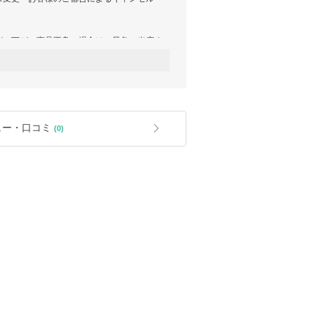
が、万が一商品不良の場合は、早急に当店ま
以内にご連絡ください。
ルはお受けできかねます。
る場合
濯、クリーニングされた商品、梱包されてお
カラー名、サイズ、バーコードなどが印字され
ているもの)を紛失、破損してしまった場合
紛失してしまった
ュー・口コミ
(0)
い、ご注文のお間違いなど、お客様のご都合
の
品を行っている為、商品の細かな仕様や保存
場合がございます。
します。
の方問題が発生した場合
便の減便の影響で、お届けまでに遅れが発生