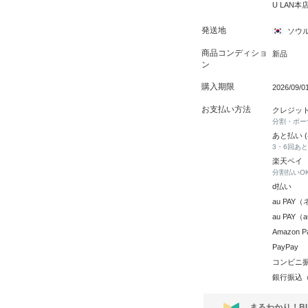
U LAN本
発送地
ソウ
商品コンディショ
新品
ン
購入期限
2026/09/
お支払い方法
クレジッ
分割・ボー
あと払い 
3・6回あ
楽天ペイ
分割払いO
d払い
au PA
au PAY
Amazon P
PayPay
コンビニ
銀行振込
まるわかり！B