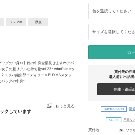
色を選択してください
7～9cm
厚底
サイズを選択してくだ
カ
バッグの中身👀】鞄の中身全部見せます👜アパ
女子の超リアルな持ち物vol.23 ~what's in my
買付先の在
ag ? スタハ編集部エディター＆BUYMAスタッ
購入前に出品者
のバッグの中身~
在庫・商品に
もっと見る
新規
BUYMA CARD
ックしています
ALL-IN
不要な
買付地
ソウ