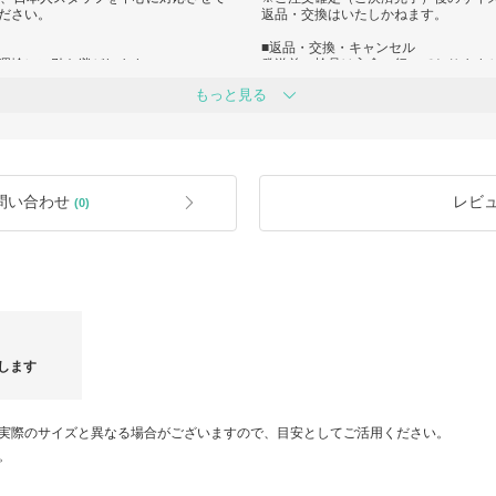
ださい。
返品・交換はいたしかねます。
■返品・交換・キャンセル
運輸）に引き継がれます。
発送前の検品は入念に行っております
（状況により遅延の可能性あり）
でご連絡をお願いいたします。
もっと見る
商品不良の場合、商品到着日から7日
能性がございます。お客様へは大変な
▼以下の場合は返品・交換・キャンセ
フ一同いち早くお客様にお品物をお届
・商品お届け後、7日以上が経過してい
くださいますようお願い申し上げま
・ご使用になられた商品、お直し、洗
りましたビニール・箱など (商品名、
す。遅延の理由によるキャンセルは一
ているラベル・ブランド名が記載され
ださい。
・タグの切り離し、付属品、保証書を
問い合わせ
レビ
(0)
遅れが生じる可能性がございます。
・色やイメージ違い、サイズが合わな
すので安心してお買い求めください。
・下着、水着、ピアスなどの衛生品
・制作商品
対応させていただきますので、何卒よ
・事前の連絡なしに返送されてきたも
・取引完了手続き済みのお取引
・発送、到着が遅い
■検品に関して
国産品と比べますと、韓国の基準で検
袋・ケース等の付属品が写真と異なる
します
何卒ご了承のほどよろしくお願いいた
■発送遅延に関して
・土日祝日（韓国の祝日）
実際のサイズと異なる場合がございますので、目安としてご活用ください。
・ブランド様の事情による発送遅延
。
・海外発送のため、空港や運輸会社様
・新型コロナウイルスによる航空貨物
している場合