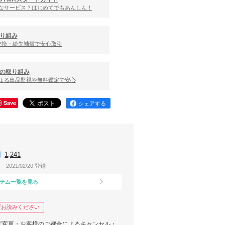
んなサービス？はじめてでもあんしん！
り組み
交換・紛失補償で安心取引
の取り組み
による出品監視や無料鑑定で安心
Save
シェアする
1,241
2021/02/20 登録
テム一覧を見る
ずお読みください
ズ変更・お客様のご都合によるキャンセル・