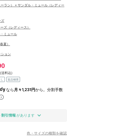
（ユーラン） × サンダル・ミュール（レディー
ーズ
ューズ（レディース）
ル・ミュール
S（春夏）
ッション
90
(送料込)
なし
返品補償
なら
月々1,231円
から。分割手数
の
割引情報
があります
色・サイズの種類を確認