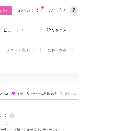
ログイン
集中！
ビューティー
リクエスト
ブランド選択
こだわり検索
ス:
92
お気に入りアイテム登録:
10人
通報する
N
i
（ユーラン）
（ユーラン） × 靴・シューズ（レディース）