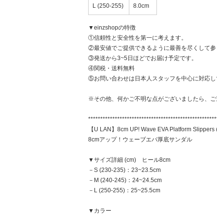
L (250-255)
8.0cm
▼einzshopの特徴
①信頼性と安全性を第一に考えます。
②最安値でご提供できるように最善を尽くして参
③発送から3~5日ほどでお届け予定です。
④関税・送料無料
⑤お問い合わせは日本人スタッフを中心に対応し
※その他、何かご不明な点がございましたら、ご
*****************************************************
【U LAN】8cm UP! Wave EVA Platform Slippers
8cmアップ！ウェーブエバ厚底サンダル
▼サイズ詳細 (cm) ヒール8cm
－S (230-235)：23~23.5cm
－M (240-245)：24~24.5cm
－L (250-255)：25~25.5cm
▼カラー