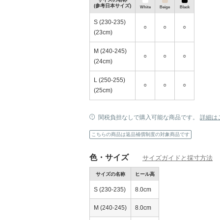
(参考日本サイズ)
White
Beige
Black
S (230-235)
○
○
○
(23cm)
M (240-245)
○
○
○
(24cm)
快適さとスタイルを両立する
L (250-255)
○
○
○
(25cm)
関税負担なしで購入可能な商品です。
詳細は
こちらの商品は返品補償制度の対象商品です
色・サイズ
サイズガイドと採寸方法
サイズの名称
ヒール高
S (230-235)
8.0cm
M (240-245)
8.0cm