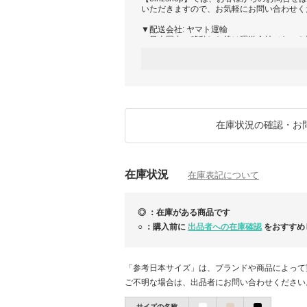
いただきますので、お気軽にお問い合わせく
▼配送会社: ヤマト運輸
・日本国内へ移動した後は運送会社（ヤマト
・発送から3～5日ほどでお届け予定です。
※ご注文が殺到時、発送に遅延が発生する可
ご不便、ご迷惑をお掛け致しますが、スタッ
けできるよう尽力致しますので、何卒ご了承
す。
※お届け予定日より遅延の可能性もございま
切受け付けておりませんので、予めご了承く
在庫状況の確認・お
※新型コロナウイルスの影響で商品の到着に
※当店は、全ての商品に追跡番号がございま
ご注文の商品がお手元に届くまで、きちんと
在庫状況
ろしくお願いいたします。
在庫表記について
アインツショップ
◎ ：在庫がある商品です
○ ：購入前に
出品者への在庫確認
をおすすめ
「参考日本サイズ」は、ブランドや商品によって
ご不明な場合は、出品者にお問い合わせください
サイズの名称