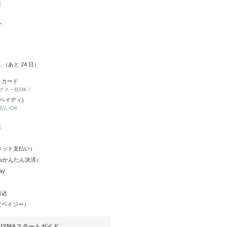
店
ル
01 （あと
24
日）
トカード
ナス一括OK！
(ペイディ)
と払いOK
K
Y（ネット支払い）
（auかんたん決済）
ay
振込
（ペイジー）
UYMAスタートガイド