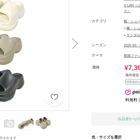
U LAN
ス）
カテゴリ
靴・シュ
>
靴・シ
>
サンダ
シーズン
2025 S
テーマ
韓国ファ
¥7,3
価格
海外発送 
関税負担
料無料
出品者から
色・サイズを選択
示されます