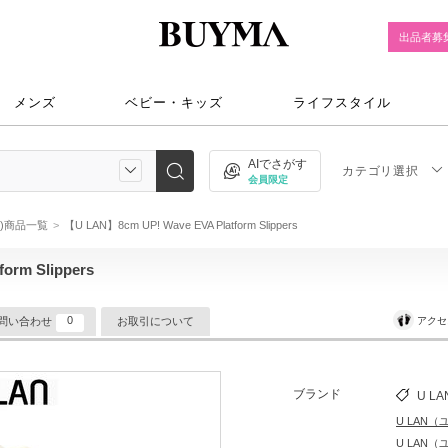
出品者募
メンズ
ベビー・キッズ
ライフスタイル
AIでさがす
カテゴリ選択
会員限定
ン)商品一覧
【U LAN】8cm UP! Wave EVA Platform Slippers
orm Slippers
0
アクセ
問い合わせ
お取引について
ブランド
U LA
U LAN
U LAN