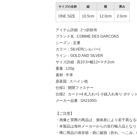
サイズの名称
縦
横
厚み
ONE SIZE
10.5cm
12.0cm
2.0cm
アイテム詳細 : 2つ折財布
ブランド名 : COMME DES GARCONS
シーズン : 定番
カラー：SILVER(シルバー)
ライン：GOLD AND SILVER
サイズ詳細 : 高10.5×幅12×マチ2cm
重量 : 120g
素材 : 牛革
原産国 : スペイン他
仕様1 : 開閉ファスナー
仕様2 : カード×4 札入れ×1 小銭入れ有り ポケット
メーカー品番 : SA2100G
【ご注意】
・画像と実際の商品は、個体差により若干異なる
・本製品は海外メーカーからの並行輸入品となり
・稀に商品の保存箱・袋に破損（折れ、へこみ、