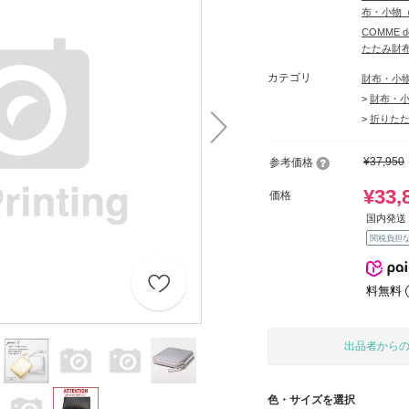
布・小物
COMME 
たたみ財
カテゴリ
財布・小
>
財布・
>
折りた
¥37,950
参考価格
¥33,
価格
国内発送 
関税負担
料無料
出品者から
色・サイズを選択