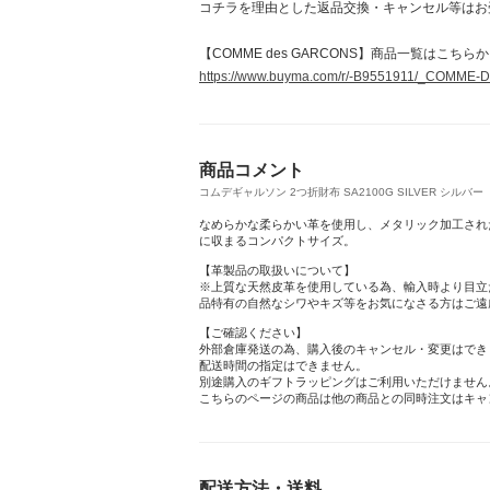
コチラを理由とした返品交換・キャンセル等はお
【COMME des GARCONS】商品一覧はこちら
https://www.buyma.com/r/-B9551911/_C
商品コメント
コムデギャルソン 2つ折財布 SA2100G SILVER シルバー【RS
なめらかな柔らかい革を使用し、メタリック加工され
に収まるコンパクトサイズ。
【革製品の取扱いについて】
※上質な天然皮革を使用している為、輸入時より目立
品特有の自然なシワやキズ等をお気になさる方はご遠
【ご確認ください】
外部倉庫発送の為、購入後のキャンセル・変更はでき
配送時間の指定はできません。
別途購入のギフトラッピングはご利用いただけません
こちらのページの商品は他の商品との同時注文はキャ
配送方法・送料