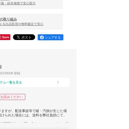
交換・紛失補償で安心取引
の取り組み
による出品監視や無料鑑定で安心
Save
シェアする
9
021/06/08 登録
テム一覧を見る
ずお読みください
りますが、配送事故等で破・汚損が生じた場
届けられた場合には、送料を弊社負担にて、
後1週間以内にお問い合わせフォームよりご連