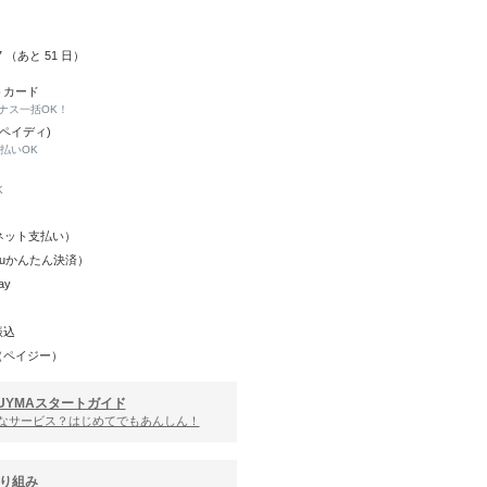
27 （あと
51
日）
トカード
ナス一括OK！
(ペイディ)
と払いOK
K
Y（ネット支払い）
（auかんたん決済）
ay
振込
（ペイジー）
UYMAスタートガイド
んなサービス？はじめてでもあんしん！
り組み