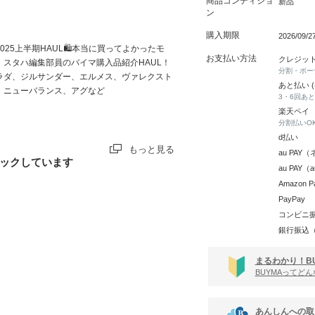
商品コンディショ
新品
ン
購入期限
2026/09/
2025上半期HAUL🛍本当に買ってよかったモ
お支払い方法
クレジッ
】スタハ編集部員のバイマ購入品紹介HAUL！
分割・ボー
ラダ、ジルサンダー、エルメス、ヴァレクスト
あと払い 
、ニューバランス、アグなど
3・6回あ
楽天ペイ
分割払いO
d払い
もっと見る
au PA
ックしています
au PAY
Amazon P
PayPay
コンビニ
銀行振込
まるわかり！B
BUYMAってど
あんしんへの取