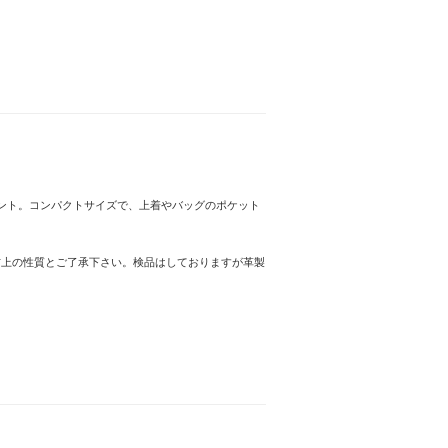
ント。コンパクトサイズで、上着やバッグのポケット
材上の性質とご了承下さい。検品はしておりますが革製