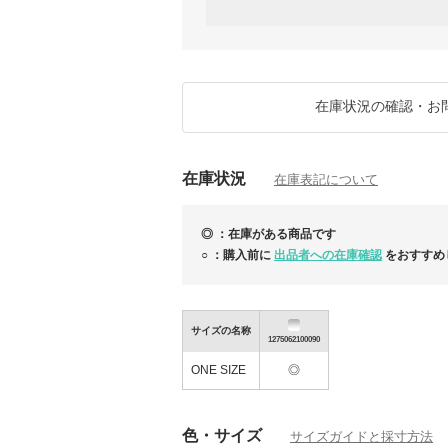
されます。
■商品の付属品及び製品の仕様変更について
当店では海外から直接仕入れを行っている関
ンドショッパー等の付属はございません。
付属がある場合は、商品ページに画像を掲載
在庫状況の確認・お
※メーカー側にて、不定期に付属品等が仕様
財布などのオリジナルボックス、生地や金具
と異なる場合がございます。
※並行輸入商品は、商品管理上タグなどのバ
在庫状況
られて輸入されるものが一部ございます。
在庫表記について
予めご了承のほどお願い申し上げます。
◎ ：在庫がある商品です
○ ：購入前に
出品者への在庫確認
をおすすめ
サイズの名称
【最大1,000円OFFクーポン発行中】T
NEW
1275062100090
SALE本日終了！
ONE SIZE
◎
色・サイズ
サイズガイドと採寸方法