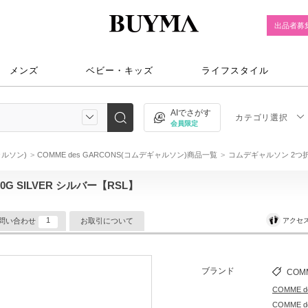
出品者募
メンズ
ベビー・キッズ
ライフスタイル
AIでさがす
カテゴリ選択
会員限定
ャルソン)
COMME des GARCONS(コムデギャルソン)商品一覧
コムデギャルソン 2つ折財布
G SILVER シルバー【RSL】
1
アクセ
問い合わせ
お取引について
ブランド
COM
COMME 
COMME 