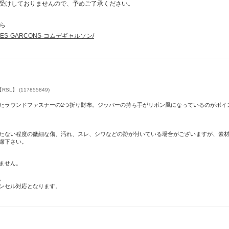
受けしておりませんので、予めご了承ください。
から
OMME-DES-GARCONS-コムデギャルソン/
L】 (117855849)
たラウンドファスナーの2つ折り財布。ジッパーの持ち手がリボン風になっているのがポイ
たない程度の微細な傷、汚れ、スレ、シワなどの跡が付いている場合がございますが、素
慮下さい。
ません。
。
ンセル対応となります。