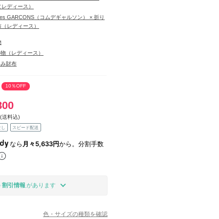
（レディース）
des GARCONS（コムデギャルソン） × 折り
布（レディース）
物
小物（レディース）
たみ財布
10％OFF
800
(送料込)
なし
スピード配送
なら
月々5,633円
から。分割手数
の
割引情報
があります
色・サイズの種類を確認