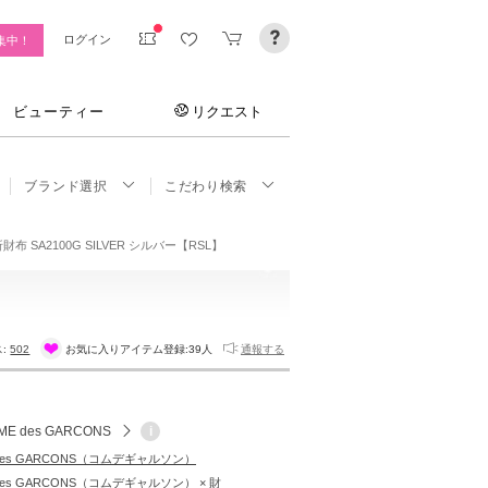
ログイン
集中！
ビューティー
リクエスト
ブランド選択
こだわり検索
 SA2100G SILVER シルバー【RSL】
ス:
502
お気に入りアイテム登録:
39人
通報する
ME des GARCONS
i
des GARCONS（コムデギャルソン）
des GARCONS（コムデギャルソン） × 財