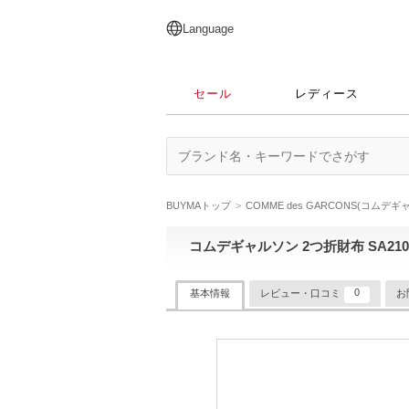
English
日本語
简体中文
繁體中文
Language
セール
レディース
BUYMAトップ
COMME des GARCONS(コムデギ
コムデギャルソン 2つ折財布 SA2100
0
基本情報
レビュー・口コミ
お