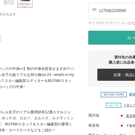
1275062100090
示されます
サイズのバリエーションが
カ
買付先の在
購入前に出品者
バッグの中身👀】鞄の中身全部見せます👜アパ
在庫・商品に
女子の超リアルな持ち物vol.24 ~what's in my
ag ? スタハ編集部エディター＆BUYMAスタッ
のバッグの中身~
新規
BUYMA CARD
ALL-IN
不要な
パレル女子のリアル愛用財布12選👛マルジェ
買付地
東京
、ボッテガ、ロエベ、エルメス、ルイヴィトン
ど、BUYMAスタッフ＆スタハ編集部の愛用ミ
発送地
千葉
財布・カードケースなどをご紹介！