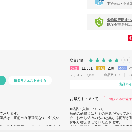
本物保証・不良
偽物販売防止へ
BUYMA事務局
総合評価
5.0
11,331
200
4
満足
普通
不満
フォロワー
7,907
出品数
419
2
指名リクエストをする
出品アイ
お取引について
ご購入の前に必
■返品・交換について
ております。
商品の品質には万全の注意を払ってお
商品は、事前の在庫確認なくご注文い
合、お申し込みのものと異なる商品が
お取り替えさせていただきます。
り、注文確定後に欠品のとなる場合が
交換・返品をご希望の場合、商品到着
ルのご連絡後、BUYMAより全額が返金
絡の上、ご返送ください。