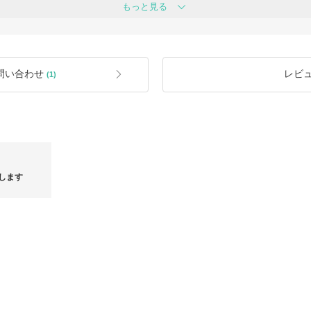
もっと見る
これを超過した場合は交換・返品を承
商品到着後は速やかにご注文商品のご確
お願いいたします。
係上、基本的に保存箱や保存袋、ブラ
お客様のご都合上の返品につきまして
しております。
ます。
ご了承ください。
問い合わせ
レビ
(1)
変更される場合がございます。
、ファスナー形状等が実際の商品画像
以下の商品はご返品や交換をお断りし
・返品不可の記載がある商品
ーコード部分や品番を海外にて切り取
・タグや付属品の取り外しをはじめ、
・説明書や付属品等の同梱物のいずれ
品
・一度でもご使用及びご着用になった
・お客様の責任でキズや汚れ、折り皺
・商品の配達完了日から8日以上経過
・そのほか弊社で不適切と判断される
します
・その他、お客様都合での返品はでき
・他の商品と引換えに交換返品は可（
IME
【NEW】LONGCHAMPから新作が多数入荷！人気ア
【MAX53
イテム再入荷も！