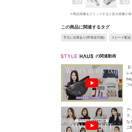
※商品画像をクリックすると拡大画像が表
この商品に関連するタグ
手元に在庫あり(即発送可能)
スピード配送
の関連動画
【
レル
b
フ
ア
ラ
な
ニ