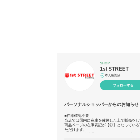
SHOP
1st STREET
本人確認済
フォローする
パーソナルショッパーからのお知らせ
■在庫確認不要
当店では国内に在庫を確保した上で販売をし
商品ページの在庫表記が【◎】となっている
ただけます。
まれに、在庫連動システムのタイムラグによ
ございます。その場合は、当店からキャンセ