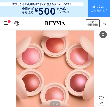
アプリからの会員登録ですぐに使えるクーポンGET！
詳しくは
500
¥
全員必ず
クーポン
こちらから
プレゼント
もらえる
今すぐ
日本語
English
简体中文
繁體中文
会員登録!
99
1
3
/