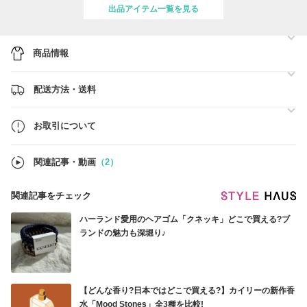
現在、地震の影響に伴い、一部地域（郵便番号 860xxxx～869xxxx、
出品アイテム一覧を見る
880xxxx～889xxxx、890xxxx～899xxxx）への配送サービスに遅れが
生じる可能性がございます。
お客様にはご不便・ご迷惑をおかけいたしますが、何卒ご理解とご協力
商品情報
を賜りますようお願い申し上げます。
配送方法・送料
お取引について
関連記事・動画
（2）
関連記事をチェック
ハーランド愛用のヘアゴム「クネッキ」どこで買える?ブ
ランドの魅力も深堀り♪
【どんな香り?日本ではどこで買える?】カイリーの新作香
水「Mood Stones」全3種を比較!