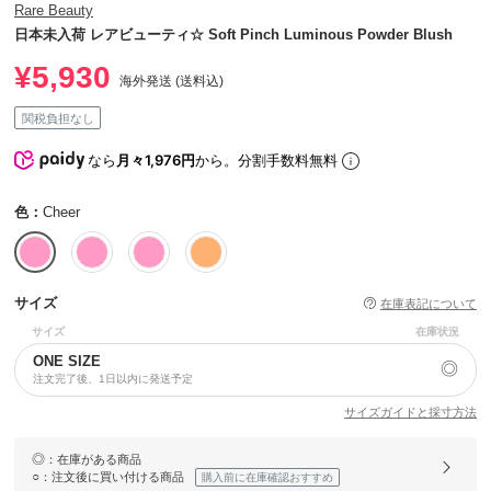
Rare Beauty
日本未入荷 レアビューティ☆ Soft Pinch Luminous Powder Blush
¥5,930
海外発送 (送料込)
関税負担なし
なら
月々1,976円
から。分割手数料無料
色：
Cheer
サイズ
在庫表記について
サイズ
在庫状況
ONE SIZE
◎
注文完了後、1日以内に発送予定
サイズガイドと採寸方法
◎
：在庫がある商品
○
：注文後に買い付ける商品
購入前に在庫確認おすすめ