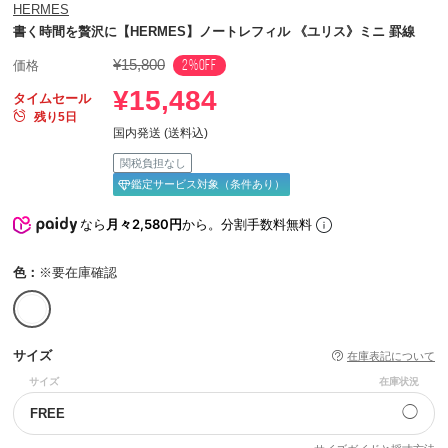
HERMES
書く時間を贅沢に【HERMES】ノートレフィル 《ユリス》ミニ 罫線
¥15,800
2%OFF
価格
¥15,484
タイムセール
残り5日
国内発送 (送料込)
関税負担なし
鑑定サービス対象（条件あり）
なら
月々2,580円
から。分割手数料無料
色：
※要在庫確認
サイズ
在庫表記について
サイズ
在庫状況
◯
FREE