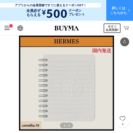
アプリからの会員登録ですぐに使えるクーポンGET！
詳しくは
500
¥
全員必ず
クーポン
こちらから
プレゼント
もらえる
今すぐ
日本語
English
简体中文
繁體中文
会員登録!
3
1
4
/