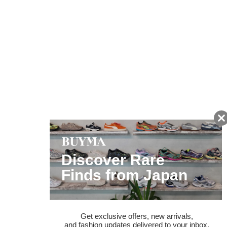
友だちに追加して
BUYMA会員だけの
お得な情報をGET!
ポイント還元サービス
ページトップへ
BUYMAスタートガイド
安心への取り組み
ガイド・お問い合わせ
かんたん購入ガイド
BUYMA偽物販売防止の取り組み
BUYMA CARD
利用規約
プライバシー