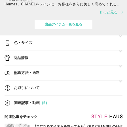
Hermes、CHANELをメインに、お客様をさらに美しく高めてくれる逸
品を扱っております。
もっと見る
ご注文からお客様の宝物になるまで、大切に取り扱い、ワクワクをご提
供いたします。
出品アイテム一覧を見る
商品は100%正規店より購入しておりますので、安心してご購入下さ
い。
色・サイズ
──────────────────────────
お手元に在庫があり、即日配達可能商品
↓↓
商品情報
【国内配送】エルメス チョーカー ネックレス プレゼント◎
https://www.buyma.com/item/112073028/
【入手困難】エルメス ファランドール ロングネックレス 120
配送方法・送料
https://www.buyma.com/item/111151453/
──────────────────────────
お取引について
関連記事・動画
（5）
関連記事をチェック
【気になるアイテムを買ってみた】OLD CHANNELの日付