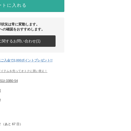
ートに入れる
庫状況は常に変動します。
への確認をおすすめします。
関するお問い合わせ(1)
ご入会で2,000ポイントプレゼント!!
アイテムを売ってオトクに買い替え！
S1I-33B0-54
府
府
12 （あと
67
日）