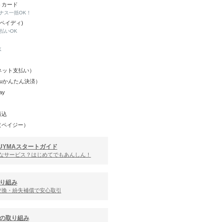
トカード
ナス一括OK！
(ペイディ)
と払いOK
K
Y（ネット支払い）
（auかんたん決済）
ay
振込
（ペイジー）
UYMAスタートガイド
んなサービス？はじめてでもあんしん！
り組み
交換・紛失補償で安心取引
の取り組み