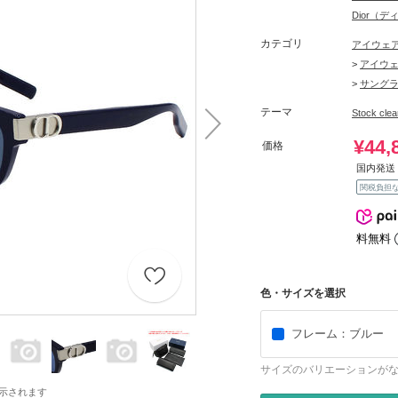
Dior（
カテゴリ
アイウェ
>
アイウ
>
サング
テーマ
Stock c
¥44,
価格
国内発送 
関税負担
料無料
色・サイズを選択
フレーム：ブルー
サイズのバリエーションが
示されます