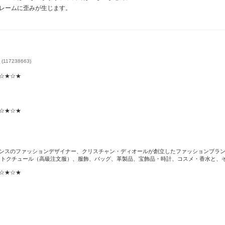
レームに歪みが生じます。
(117238663)
☆★☆★☆★
☆★☆★☆★
r）は、フランスのファッションデザイナー、クリスチャン・ディオールが創立したファッション
ートクチュール（高級注文服）、服飾、バッグ、革製品、宝飾品・時計、コスメ・香水と、
☆★☆★☆★