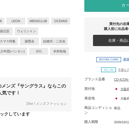
カ
K
LEON
MENSCLUB
OCEANS
買付先の在
購入前に出品者
坂広臣
ウェリントン
在庫・商品に
スマス特集
謝恩会
結婚式・二次会
弾少年団(バンタン)
JO1
木村拓哉
新規
BUYMA CARD
ALL-IN
不要な
ブランド品番
CD-ICON-
のメンズ『サングラス』ならこの
買付地
大阪
人気です！
発送地
大阪
Dior / メンズファッション
商品コンディショ
新品
ン
ックしています
購入期限
2026/10/