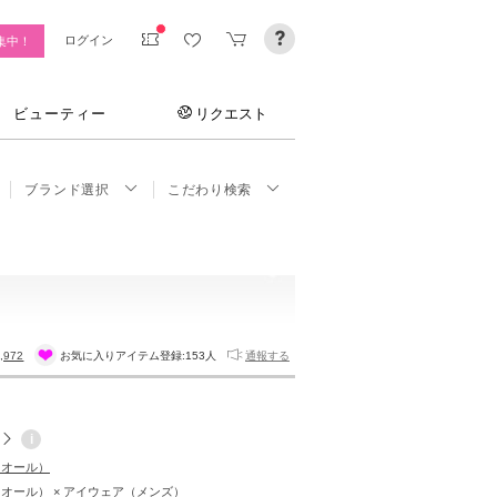
ログイン
集中！
ビューティー
リクエスト
ブランド選択
こだわり検索
,972
お気に入りアイテム登録:
153人
通報する
i
ディオール）
ディオール） × アイウェア（メンズ）