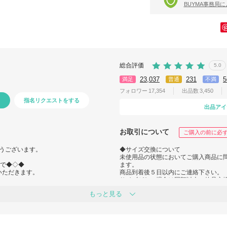
BUYMA事務局
総合評価
5.0
23,037
231
5
満足
普通
不満
フォロワー
17,354
出品数
3,450
指名リクエストをする
出品アイ
お取引について
ご購入の前に必
うございます。
◆サイズ交換について
未使用品の状態においてご購入商品に
)まで◆◇◆
ます。
いただきます。
商品到着後５日以内にご連絡下さい。
サイズがない場合は同額以上の他品交
お客様都合での交換にかかる送料はお
もっと見る
せていただきます。
交換商品のこちらからの発送は着払い
◆返品・返金について
＾＾＾＾＾＾＾＾＾＾＾
当店では検品し万全を期しております
手続きが
はすぐに商品をご確認ください。
予めご了承くださいませ。
万が一、初期不良などがあった場合、商