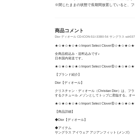
※閉じたままの状態で長期間放置していると、フ
商品コメント
Dior ディオール CD-ICON-S1I-33B0-54 サングラス sdr037 
★☆★☆★☆★☆Import Select Clover⑥☆★☆★
全商品税込み・送料込みです♪
日本国内発送です。
★☆★☆★☆★☆Import Select Clover⑥☆★☆★
【ブランド紹介】
Dior【ディオール】
クリスチャン・ディオール（Christian Dio
するクチュール メゾンとしてトップに君臨する。オ
★☆★☆★☆★☆Import Select Clover⑥☆★☆★
【商品詳細】
◆Dior【ディオール】
◆アイテム
サングラス アイウェア アジアンフィット (メンズ)