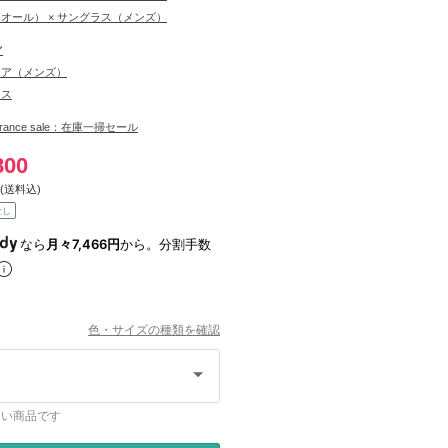
ディオール） × サングラス（メンズ）
ア
ェア（メンズ）
ラス
learance sale：在庫一掃セール
800
(送料込)
なし
なら
月々7,466円
から。分割手数
色・サイズの種類を確認
ない商品です