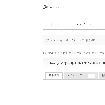
English
日本語
简体中文
繁體中文
Language
セール
レディース
BUYMAトップ
Dior(ディオール)
Dior(ディオー
Dior ディオール CD-ICON-S1I-33B
0
基本情報
レビュー・口コミ
お