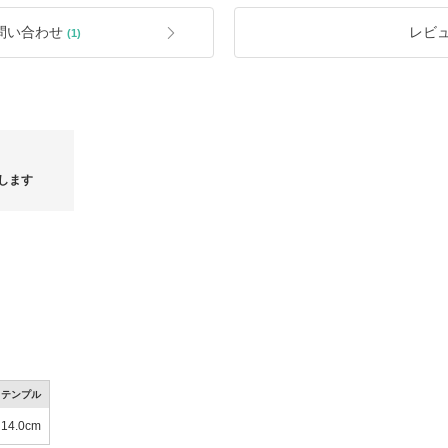
たら返品・交換のご案内をさせて頂き
ただきますので
また、ご返品のご連絡を頂きました日よ
問い合わせ
レビ
(1)
をお受けする事が出来ませんので予め
以下の場合は返品・交換をお受けでき
・商品到着より５日間以上経過した商
-*-*-*-*-*
・お客様自身がタグなどを外された商
・使用済の商品
中です♪
・加工、クリーニング、修理等された
・色やイメージ違いなど、お客様ご都
・お客様ご自身の着用・使用により破
※靴箱やブランドの箱/袋などに直接配
の対象外となりますのでご注意くださ
します
輸入品と正規代理店様
＜ご注文商品のお受け取りについて＞
を販売しております。
★ご不在続きなどで、商品が弊社の方
しておりますので
請求させて頂きます。
ませ。
また、再度ご発送させて頂く場合も再
承下さいませ。
なお、運送便でのお荷物の保管期間は
★ご返金(キャンセル)となった場合の
返金させて頂きます。
ル徹底解
【26SS 新作】Atlantic STARS 日本再上陸モデル入荷
新作アイ
テンプル
14.0cm