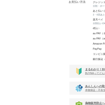
お支払い方法
クレジッ
分割・ボー
あと払い 
3・6回あ
楽天ペイ
分割払いO
d払い
au PA
au PAY
Amazon P
PayPay
コンビニ
銀行振込
まるわかり！B
BUYMAってど
あんしんへの取
本物保証・不良
偽物販売防止へ