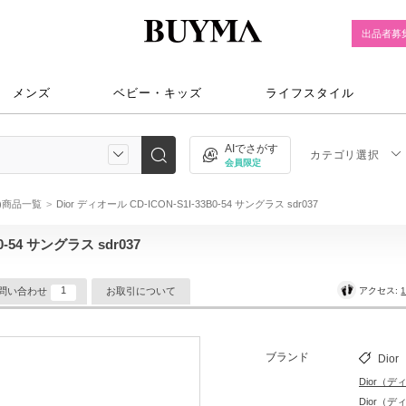
出品者募
メンズ
ベビー・キッズ
ライフスタイル
AIでさがす
カテゴリ選択
会員限定
ル)商品一覧
Dior ディオール CD-ICON-S1I-33B0-54 サングラス sdr037
0-54 サングラス sdr037
1
アクセス:
1
問い合わせ
お取引について
ブランド
Dior
Dior（
Dior（