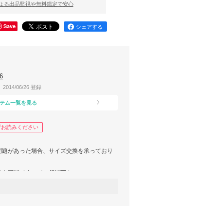
による出品監視や無料鑑定で安心
Save
シェアする
6
2014/06/26 登録
テム一覧を見る
ずお読みください
問題があった場合、サイズ交換を承っており
換も可能ですのでご相談下さい。
客様負担となります。
となります為予めご了承下さい。
が、万が一の場合がございますので、到着後
品到着日から５日以内に ご連絡を頂きまし