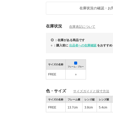
★ご質問は出来る限り迅速にお答えさせてい
在庫状況の確認・お
お気軽にお問い合わせくださいませ。
*-*-*-*-*-*-*-*-*-*-*-*-*-*-*-*-*-*-*-*-*-*-*-*-*-*-*
在庫状況
在庫表記について
インポートブランドを特別価格にて随時出品
全商品税込み・送料込みです。
◎ ：在庫がある商品です
日本国内発送です。(一部商品除く)
○ ：購入前に
出品者への在庫確認
をおすすめ
当店で扱う商品は、直接買い付けによる並行
から仕入れさせていただきました正規品のみ
全ての商品において弊社が責任を持って保証
ご安心してショッピングをお楽しみください
サイズの名称
フレーム：ブルー
FREE
○
【26SS新作】Atlantic STARS日本上陸モデ
色・サイズ
サイズガイドと採寸方法
説
サイズの名称
フレーム横
レンズ縦
レンズ横
FREE
13.7cm
3.8cm
5.4cm