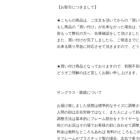
【お取引につきまして】
★こちらの商品は、ご注文を頂いてからの『買い
もし商品の『買い付け』が出来なかった場合は、
前もって弊社の方へ、在庫確認をして頂けました
また、買い付けが完了しましたら、ご発送までに
出来る限り早急に対応させて頂きますので、どう
★買い付け商品となっておりますので、初期不良
どうぞご理解のほど宜しくお願い申し上げます。
サングラス・眼鏡について
お届け致しました状態は標準的なサイズに調整さ
人間の顔は左右対称ではなく、また人によって顔
調整方法は基本的にフレーム部分をドライヤーな
殆どのお店はその場でお客様の顔に合わせて調整
料金は無料なところもあれば 有料のところもご
※フレームがプラスチック製の場合、左右で多少