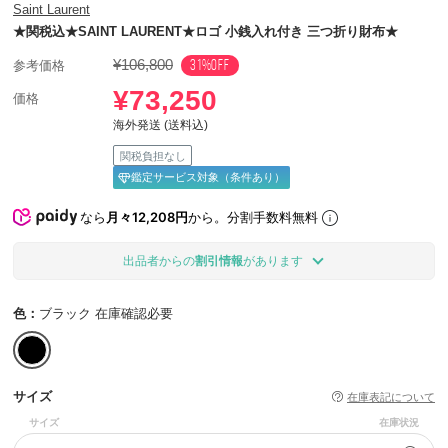
Saint Laurent
★関税込★SAINT LAURENT★ロゴ 小銭入れ付き 三つ折り財布★
¥106,800
31%OFF
参考価格
¥73,250
価格
海外発送 (送料込)
関税負担なし
鑑定サービス対象（条件あり）
なら
月々12,208円
から。分割手数料無料
出品者からの
割引情報
があります
色：
ブラック 在庫確認必要
サイズ
在庫表記について
サイズ
在庫状況