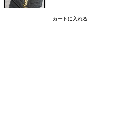
カートに入れる
★関税込★SAINT LAUR
ENT★ロゴ 小銭入れ付
き 三つ折り財布★
¥73,250
31%OFF