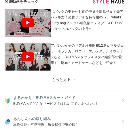
関連動画をチェック
【バッグの中身👀】鞄の中身全部見せます👜ア
パレル女子の超リアルな持ち物vol.23 ~what's
in my bag ? スタハ編集部エディター＆BUYMA
スタッフのバッグの中身~
アパレル女子のリアル愛用財布12選👛マルジェ
ラ、ボッテガ、ロエベ、エルメス、ルイヴィト
ンなど、BUYMAスタッフ＆スタハ編集部の愛
用ミニ財布・カードケースなどをご紹介！
もっと見る
まるわかり！BUYMAスタートガイド
BUYMAってどんなサービス？はじめてでもあんしん！
あんしんへの取り組み
本物保証・不良交換・紛失補償で安心取引