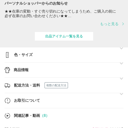
パーソナルショッパーからのお知らせ
★★在庫の変動・すぐ売り切れになってしまうため、ご購入の前に
必ず在庫のお問い合わせください★★
もっと見る
●お知らせ●
当店の場合、全ての商品を「追跡安全発送」にて対応いたしますので、
最後まで責任を持ってお届けいたします。ご安心してくださいませ。
出品アイテム一覧を見る
BUYMA出品者として、ご希望に沿えるサービスをご提供できるよう、
社員一同、 引き続き尽力してまいります。
色・サイズ
Seoul_Channel 韓国本社・海外支社
商品情報
配送方法・送料
複数の配送方法
お取引について
関連記事・動画
（8）