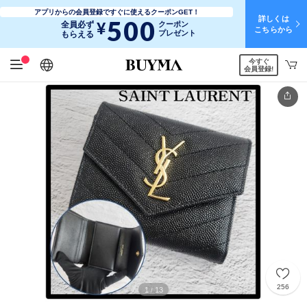
アプリからの会員登録ですぐに使えるクーポンGET！
詳しくは
500
¥
全員必ず
クーポン
こちらから
プレゼント
もらえる
今すぐ
日本語
English
简体中文
繁體中文
会員登録!
256
1
13
/