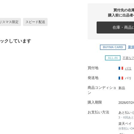
買付先の在
購入前に出品者
リスマス限定
スピード配送
在庫・商品に
ックしています
新規
BUYMA CARD
ALL-IN
不要な
買付地
パリ
発送地
パリ
商品コンディショ
新品
ン
購入期限
2026/07/2
お支払い方法
あと払い 
3・6回あ
楽天ペイ
分割払いO