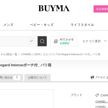
出品者募
メンズ
ベビー・キッズ
ライフスタイル
AIでさがす
カテゴリ選択
会員限定
シャネル)商品一覧
CHANEL☆2024ノエルコフレTrio Regard Intenseポーチ付_ パリ発
egard Intenseポーチ付_ パリ発
2
アクセス:
3
問い合わせ
お取引について
ブランド
CHA
CHANE
CHANE