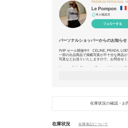
PREMIUM PERSONAL 
Le Pompon
本人確認済
フォローする
パーソナルショッパーからのお知らせ
!!VIP セール開催中!! CELINE, PRADA, LO
一部の出品商品で掲載写真が不十分な商品が
写真などお送りいたしますので、お問合せく
Hermes 財布 Glenan がBuyma姉妹サイト
きました。
https://www.instagram.com/reel/DOTDhu1
https://www.instagram.com/reel/DP3pWDdE
注意：梱包の仕方は商品内容によって変わり
ございます）
在庫状況の確認・お
出品していない商品がございましたら、指名
ーーーーーーーーーーーーーーーーーーーー
在庫状況
メーカー側の値上げ、燃料価格、為替の変動
在庫表記について
場合がございます。ご注文後、予期しないメ