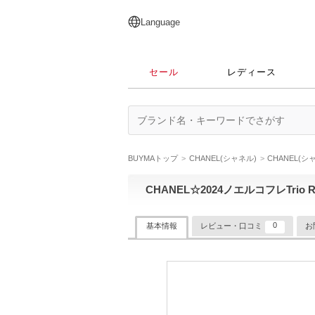
English
日本語
简体中文
繁體中文
Language
セール
レディース
BUYMAトップ
CHANEL(シャネル)
CHANEL(
CHANEL☆2024ノエルコフレTrio R
0
基本情報
レビュー・口コミ
お