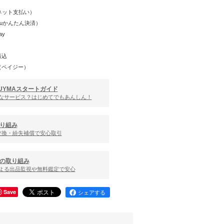
Y（ネット支払い）
（auかんたん決済）
ay
振込
（ペイジー）
UYMAスタートガイド
んなサービス？はじめてでもあんしん！
り組み
交換・紛失補償で安心取引
の取り組み
による出品監視や無料鑑定で安心
Save
シェアする