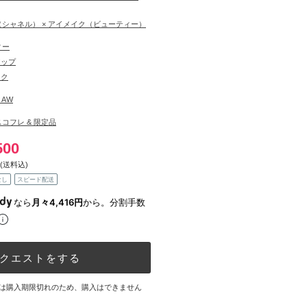
L（シャネル） × アイメイク（ビューティー）
ィー
アップ
イク
5 AW
コフレ & 限定品
500
(送料込)
なし
スピード配送
なら
月々4,416円
から。分割手数
クエストをする
は購入期限切れのため、購入はできません