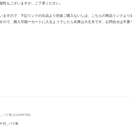
能性もございますが、ご了承ください。
いますので、下記リンクの出品より別途ご購入ないしは、こちらの商品リンクより
すので、購入可能ーカートに入るようでしたら在庫は大丈夫です。お問合せは不要
 パリ発 (111608760)
ポーチ付_ パリ発