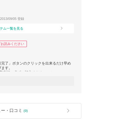
2013/09/05 登録
テム一覧を見る
ずお読みください
引完了」ボタンのクリックを出来るだけ早め
げます。
マ字表記 必ずご記入ください。）
旧住所のままご注文いただき、配送されない
小限にさせていただいております。
料範囲内におさまる場合はショップの袋はお
ュー・口コミ
(0)
けできません。
ださい。
んので、ご理解の程お願いいたします。
したらお問い合わせください)