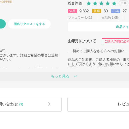
SHOPPER
総合評価
5.0
9,832
80
27
満足
普通
不満
フォロワー
4,422
出品数
1,054
指名リクエストをする
出品アイ
お取引について
ご購入の前に必
EWE
----初めてご購入なさる方へのお願い----
ございます。詳細ご希望の場合は追加
ださい。
商品のご到着後、ご購入者様側の「取
にして頂けるようご協力お願い申し上
 StyleHaus のインスタで紹介していただ
*配送先のご住所（日本語表記、ロー
を必ずご注文前にご確認ください。（
もっと見る
というトラブルがございます。）
E1tK/?igsh=ZXZjeDM0bWI0a3F4
*梱包について
-rC/?igsh=bTA1NjdrNHg4b2Fr
できるだけ価格を抑える為に梱包は最
ます。（ショッパーがつかない場合も
重量により金額が変動する為、規定送
問い合わせ
レビ
(2)
付けできますが、範囲外の場合はおつ
リクエストにてご依頼ください。
ご希望の場合は、ご注文時にご相談く
ーーーーーーーーーーーーーー
- セール品は通常の付属品がつきませ
により、予告なしに価格が変更になる
ーカーの値上げが判明した際、場合に
(梱包につきまして、ご希望等ございま