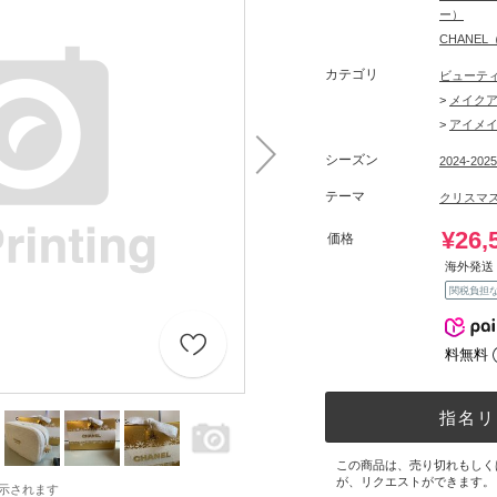
ー）
CHANE
カテゴリ
ビューテ
>
メイク
>
アイメ
シーズン
2024-202
テーマ
クリスマス
¥26,
価格
海外発送 
関税負担
料無料
指名リ
この商品は、売り切れもしく
が、リクエストができます。
示されます