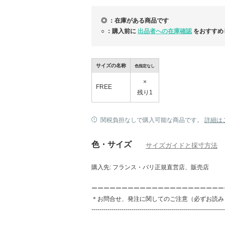
よっては差額分、あるいはキャンセルとなる
昨今の急激な価格変動のため、何卒ご理解い
◎ ：在庫がある商品です
土、日のお問合せのご返信、発送通知はご連
○ ：購入前に
出品者への在庫確認
をおすすめ
ざいます。
サイズの名称
色指定なし
×
FREE
残り1
関税負担なしで購入可能な商品です。
詳細は
色・サイズ
サイズガイドと採寸方法
購入先: フランス・パリ正規直営店、販売店
クリスマスコフレのシーズンが到来!!
ーーーーーーーーーーーーーーーーーーーーーー
＊お問合せ、発注に関してのご注意（必ずお読み
------------------------------------------------------------------