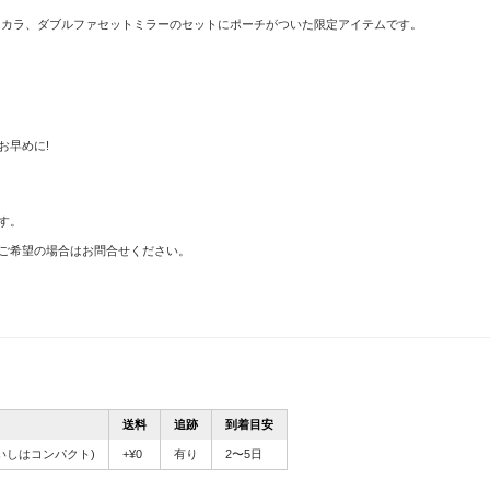
スカラ、ダブルファセットミラーのセットにポーチがついた限定アイテムです。
お早めに!
す。
ご希望の場合はお問合せください。
送料
追跡
到着目安
いしはコンパクト)
+¥0
有り
2〜5日
。