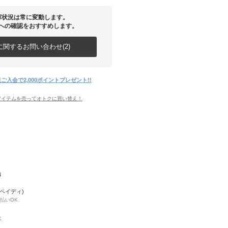
庫状況は常に変動します。
への確認をおすすめします。
関するお問い合わせ(2)
ご入会で2,000ポイントプレゼント!!
アイテムを売ってオトクに買い替え！
4
(ペイディ)
と払いOK
K