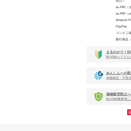
d払い
au PA
au PAY
Amazon P
PayPay
コンビニ
銀行振込
まるわかり！B
BUYMAってど
あんしんへの取
本物保証・不良
偽物販売防止へ
BUYMA事務局