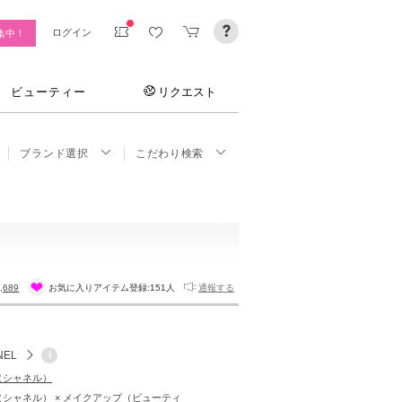
ログイン
集中！
ビューティー
リクエスト
ブランド選択
こだわり検索
,689
お気に入りアイテム登録:
151人
通報する
NEL
i
L（シャネル）
L（シャネル） × メイクアップ（ビューティ