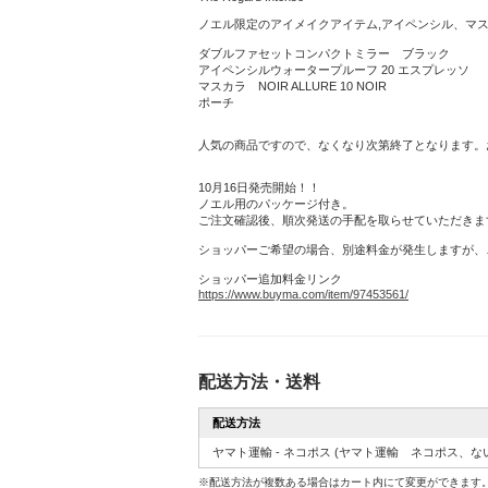
ノエル限定のアイメイクアイテム,アイペンシル、マ
ダブルファセットコンパクトミラー ブラック
アイペンシルウォータープルーフ 20 エスプレッソ
マスカラ NOIR ALLURE 10 NOIR
ポーチ
人気の商品ですので、なくなり次第終了となります。
10月16日発売開始！！
ノエル用のパッケージ付き。
ご注文確認後、順次発送の手配を取らせていただきま
ショッパーご希望の場合、別途料金が発生しますが、
ショッパー追加料金リンク
https://www.buyma.com/item/97453561/
配送方法・送料
配送方法
ヤマト運輸 - ネコポス
(ヤマト運輸 ネコポス、な
※配送方法が複数ある場合はカート内にて変更ができます