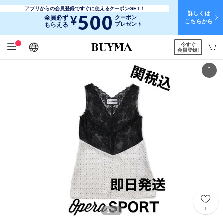
アプリからの会員登録ですぐに使えるクーポンGET！
詳しくは
500
¥
全員必ず
クーポン
こちらから
プレゼント
もらえる
今すぐ
日本語
English
简体中文
繁體中文
会員登録!
1
1
4
/