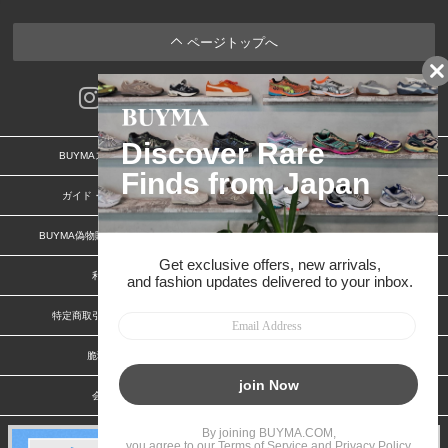
ページトップへ
BUYMAスタートガイド
安心への取り組み
ガイド・お問い合わせ
かんたん購入ガイド
BUYMA偽物販売防止の取り組み
BUYMA CARD
利用規約
プライバシー
特定商取引法に関する表記
お客様情報の外部送信について
脆弱性報告
お知らせ(PCサイト)
会社案内
スタッフ募集