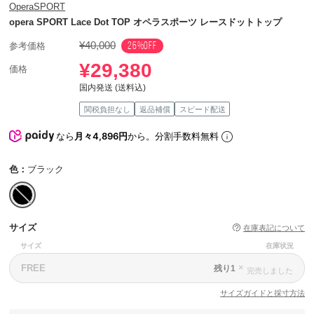
OperaSPORT
opera SPORT Lace Dot TOP オペラスポーツ レースドットトップ
¥40,000
26%OFF
参考価格
¥29,380
価格
国内発送 (送料込)
関税負担なし
返品補償
スピード配送
なら
月々4,896円
から。分割手数料無料
色：
ブラック
サイズ
在庫表記について
サイズ
在庫状況
×
FREE
残り1
完売しました
サイズガイドと採寸方法