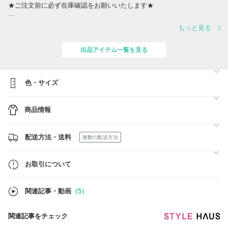
★ご注文前に必ず在庫確認をお願いいたします★
★北海道、沖縄、離島の場合はそちらの送料をお選びください。
もっと見る
12/29～1/1のご注文は、年末の物流の関係で発送が1/3意向となりま
す。
出品アイテム一覧を見る
ご了承くださいませ。
私の出品商品は人気商品が多いため、常に在庫が変動しています。
色・サイズ
ご購入前に在庫のご確認を必ずお願いいたします。
★★オススメご紹介★★
商品情報
■サンローランの財布、即発送可能なものございます！
■グッチの超人気バッグ、破格！
■mm6のバッグ、シューズ好評です！
配送方法・送料
複数の配送方法
他にもたくさんございます。比べてわかるお得さです(^_^)
お取引について
関連記事・動画
（5）
関連記事をチェック