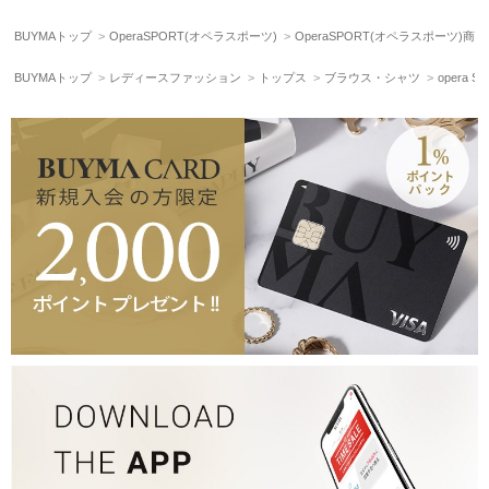
BUYMAトップ
OperaSPORT(オペラスポーツ)
OperaSPORT(オペラスポーツ)商
BUYMAトップ
レディースファッション
トップス
ブラウス・シャツ
opera 