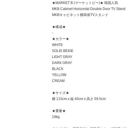
★MARKET B (マーケットビー)★ 韓国人気
MKB Cabinet Horizontal Double Door TV Stand
MKBキャビネット横両扉TVスタンド
★構成★
-
★カラー★
WHITE
SOLID BEIGE
LIGHT GRAY
DARK GRAY
BLACK
YELLOW
CREAM
★サイズ★
横 115cm x 縦 40cm x 高さ 59.5cm
★重量★
19kg