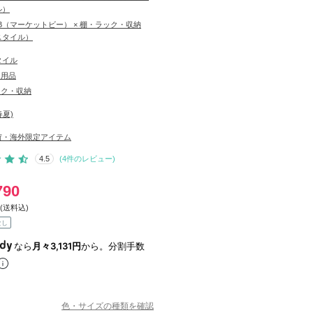
ル）
T B（マーケットビー） × 棚・ラック・収納
スタイル）
タイル
日用品
ック・収納
春夏)
荷・海外限定アイテム
4.5
(
4
件のレビュー)
790
(送料込)
なし
なら
月々3,131円
から。分割手数
色・サイズの種類を確認