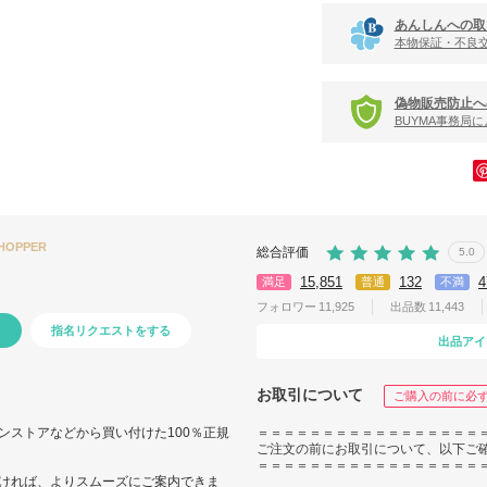
あんしんへの取
本物保証・不良
偽物販売防止へ
BUYMA事務局
SHOPPER
総合評価
5.0
15,851
132
4
満足
普通
不満
フォロワー
11,925
出品数
11,443
指名リクエストをする
出品アイ
お取引について
ご購入の前に必
ンストアなどから買い付けた100％正規
＝＝＝＝＝＝＝＝＝＝＝＝＝＝＝＝＝
ご注文の前にお取引について、以下ご
＝＝＝＝＝＝＝＝＝＝＝＝＝＝＝＝＝
ければ、よりスムーズにご案内できま