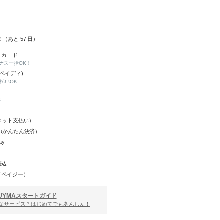
02 （あと
57
日）
トカード
ナス一括OK！
(ペイディ)
と払いOK
K
Y（ネット支払い）
（auかんたん決済）
ay
振込
（ペイジー）
UYMAスタートガイド
んなサービス？はじめてでもあんしん！