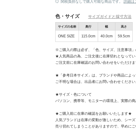
関税負担なしで購入可能な商品です。
詳細は
色・サイズ
サイズガイドと採寸方法
サイズの名称
奥行
幅
高さ
ONE SIZE
115.0cm
40.0cm
59.5cm
※ご購入の際は必ず、「色、サイズ、注意事項」
★人気商品の為、ご注文後に在庫切れとなってい
ご注文前に在庫確認のお問い合わせをいただけま
★「参考日本サイズ」は、ブランドや商品によっ
ご不明な場合は、出品者にお問い合わせください
★サイズ・色について
パソコン、携帯等、モニターの環境上、実際の商
★ご購入前に在庫の確認をお願いいたします★
人気ブランドは在庫の変動が激しいため、シーズ
売り切れてしまうことがありますので、早めにご