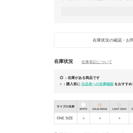
す。
★BUYMAに掲載している商品以外でも、
合がございます。
また、在庫表にないサイズなども再入荷する
問い合わせください。
[返品について]
BUYMAには、
在庫状況の確認・お
「紛失補償制度」・「品質補償（初期不良補
の3つの補償制度が用意されています。
万が一に備え、BUYMAの補償制度**「あん
在庫状況
いたします。
在庫表記について
「あんしんプラス」に未加入の場合は、BU
る場合がございますので、あらかじめご了承
◎ ：在庫がある商品です
○ ：購入前に
出品者への在庫確認
をおすすめ
サイズの名称
WHITE
SOLID BEIGE
LIGHT GRAY
ONE SIZE
○
○
○