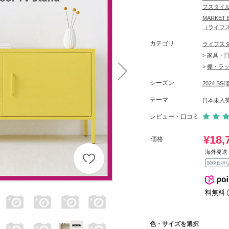
フスタイ
MARKE
（ライフ
カテゴリ
ライフス
>
家具・
>
棚・ラ
シーズン
2024 SS(
テーマ
日本未入
レビュー・口コミ
¥18,
価格
海外発送 
関税負担
料無料
色・サイズを選択