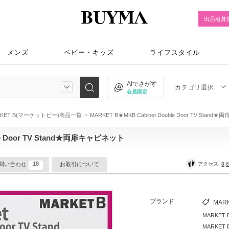
出品者募
メンズ
ベビー・キッズ
ライフスタイル
AIでさがす
カテゴリ選択
会員限定
RKET B(マーケットビー)商品一覧
MARKET B★MKB Cabinet Double Door TV Stan
ble Door TV Stand★両扉キャビネット
18
アクセス:
8,
問い合わせ
お取引について
ブランド
MARK
MARKE
MARKE