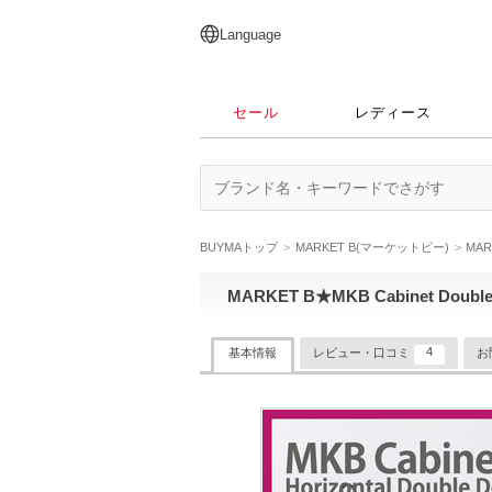
English
日本語
简体中文
繁體中文
Language
セール
レディース
BUYMAトップ
MARKET B(マーケットビー)
MA
MARKET B★MKB Cabinet Dou
4
基本情報
レビュー・口コミ
お