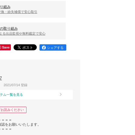
り組み
交換・紛失補償で安心取引
の取り組み
による出品監視や無料鑑定で安心
Save
シェアする
7
2021/07/14 登録
テム一覧を見る
ずお読みください
＝＝＝＝
確認をお願いいたします。
＝＝＝＝