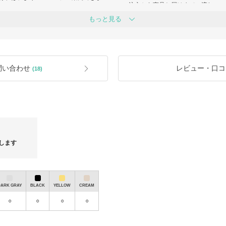
■ご注文から商品お届けまでの流れ
当店でお取り扱い・お取り寄せが可能な場
もっと見る
ご注文から商品お届けまでは通常7～1
ことがありますので、ぜひお気軽にお
(ブランド直送家具 10日～20日)
ご注文(入金完了)
↓
オンラインで商品を買付
お取り寄せに3～7日ほどかかります。
↓
問い合わせ
レビュー・口コ
(18)
償）制度」・「返品補償制度」
商品発送
↓
商品到着（商品発送後、通常10日～2
しんプラス」**への加入を強くおすすめ
*郵便事情により3週間から１ヶ月ほど
YMAおよび当店でも補償対応ができかね
■買い付けについて
ください。
商品はご注文（決済完了）をいただい
買い付けはブランド直営、またはデパ
で行っております。
します
万が一、商品が品切れ・買い付け不可
大変恐れ入りますが、ご注文をキャン
DARK GRAY
BLACK
YELLOW
CREAM
■商品破損時の対応について
商品がお手元に到着し開けた時点で破
○
○
○
○
願いいたします。
■商品の紛失補償、初期不良補償制度