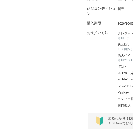
商品コンディショ
新品
ン
購入期限
2026/10/
お支払い方法
クレジッ
分割・ボー
あと払い 
3・6回あ
楽天ペイ
分割払いO
d払い
au PA
au PAY
Amazon P
PayPay
コンビニ
銀行振込
まるわかり！B
BUYMAってど