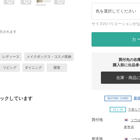
色を選択してください
サイズのバリエーションが
示されます
カ
レディース
メイクボックス・コスメ収納
買付先の在
購入前に出品者
リビング
ダイニング
寝室
在庫・商品に
ックしています
新規
BUYMA CARD
ALL-IN
不要な
買付地
ソウ
直営店
発送地
ソウ