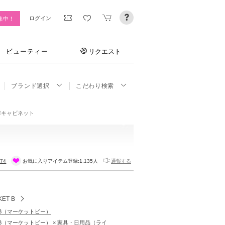
ログイン
集中！
ビューティー
リクエスト
ブランド選択
こだわり検索
d★両扉キャビネット
674
お気に入りアイテム登録:
1,135人
通報する
ET B
T B（マーケットビー）
T B（マーケットビー） × 家具・日用品（ライ