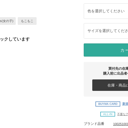
色を選択してください
rls(女の子)
もこもこ
サイズを選択してくだ
ックしています
カ
買付先の在
購入前に出品者
在庫・商品に
新規
BUYMA CARD
ALL-IN
不要な
ブランド品番
10025100