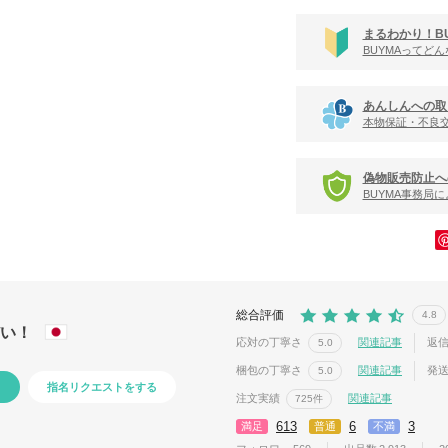
まるわかり！B
BUYMAってど
あんしんへの取
本物保証・不良
偽物販売防止へ
BUYMA事務局
総合評価
4.8
だい！
応対の丁寧さ
関連記事
返
5.0
梱包の丁寧さ
関連記事
発
5.0
指名リクエストをする
注文実績
関連記事
725件
613
6
3
満足
普通
不満