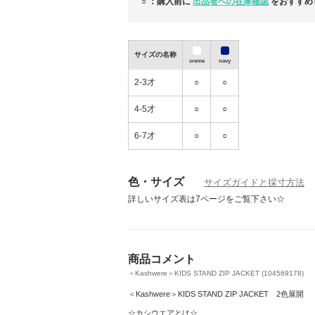
○ ：購入前に
出品者への在庫確認
をおすすめ
すぐ発送可能！手持ち在庫のある商品はこち
https://www.buyma.com/r/%E3%81%8
E3%82%8A%E3%83%BC%E3%82%80%E
1/?stocks=instock
サイズの名称
creme
navy
2-3才
○
○
☆定番には理由がある。ブラックが
NEW
ける理由☆
4-5才
○
○
6-7才
○
○
色・サイズ
サイズガイドと採寸方法
詳しいサイズ表は7ページをご覧下さい☆
商品コメント
＜Kashwere＞KIDS STAND ZIP JACKET (104569178)
＜Kashwere＞KIDS STAND ZIP JACKET 2色展開
☆カシウエアとは☆