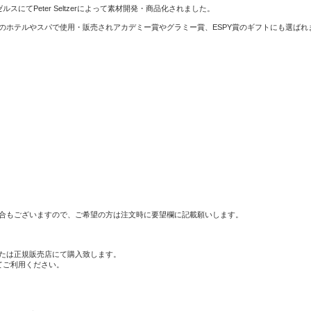
ルスにてPeter Seltzerによって素材開発・商品化されました。
のホテルやスパで使用・販売されアカデミー賞やグラミー賞、ESPY賞のギフトにも選ばれ
合もございますので、ご希望の方は注文時に要望欄に記載願いします。
たは正規販売店にて購入致します。
てご利用ください。