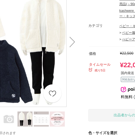
用品(～9
kashw
ー・キッ
カテゴリ
ベビー・
>
ベビー服
>
べビー
¥22,500
価格
¥22,
タイムセール
残り5日
国内発送 
関税負担
料無料
出品者から
色・サイズを選択
示されます