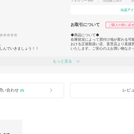
フォロワー
569
出品数
2,913
2
出品アイ
お取引について
ご購入の前に必
☆☆☆☆☆
◆商品について◆
在庫状況によって買付け地が変わる可
。
おける正規取扱い店、直営店より直接買
しんでいきましょう！！
いたします。ご安心の上お買い物なさ
が取れない方のお買い物をサポートい
◆在庫について◆
もっと見る
在庫は常に変動しているため、お手数
っております。出品していない商品で
認をお願いいたします。
気軽にメッセージを頂ければと思いま
◆返品・交換について◆
ご注文後のご購入者様都合によるキャ
ック！
◆画像について◆
問い合わせ
レビ
(0)
掲載画像と実際の商品とでは、PC環
ざいます。
をお願い致します。
＊BUYMA補償制度＊
品についてご質問、ご不明点等ござい
万が一のサイズ違いなどにも対応する
せ。
対象のお品に関しましては「返品」申
高価な商品ですのでバイマの補償制度
送中に商品が紛失した場合などに補償
詳しい補償内容は下記URLをご覧くだ