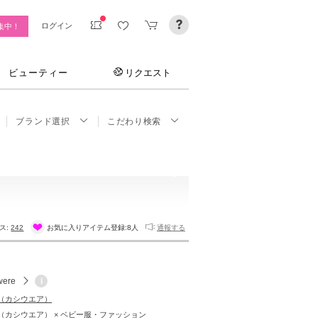
ログイン
集中！
ビューティー
リクエスト
ブランド選択
こだわり検索
ス:
242
お気に入りアイテム登録:
8人
通報する
were
i
re（カシウエア）
ere（カシウエア） × ベビー服・ファッション