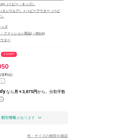
0cm)（ベビー・キッズ）
ere（カシウエア） × べビーアウター（ベビ
ズ）
キッズ
・ファッション用品(～90cm)
アウター
2％OFF
050
(送料込)
なし
なら
月々3,675円
から。分割手数
の
割引情報
があります
色・サイズの種類を確認