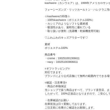
kashwere（カシウエア）は、1999年アメリカロサンゼ
フォーシーズンズ・リッツカールトン・ハレクラニ等
☆kashwereの特徴☆
・100%kashwere（ポリエステル100%）
・カシミアのようなソフトな素材感
・吸湿性があり、速乾性に優れている
・取り扱いが便利（洗濯機・乾燥機使用可能）
♡ふわふわのキッズアウターです♡
素材
ポリエステル100%
商品番号
・creme：100251001306611
・navy：100251003806611
○ギフトラッピング○
対応できます。
ブランドにより公式店舗にて無料の範囲内でできる場
○確認・注意事項○
・商品の本物保証
当ショップで扱う商品はすべて、ブランド直営店、ま
したがって、100%正規品となりますので、ご安心し
・在庫確認のお願い
在庫状況は日々変動しております。
ご注文前に在庫のご確認をお願致します。