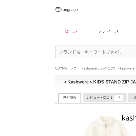
English
日本語
简体中文
繁體中文
Language
セール
レディース
BUYMAトップ
kashwere(カシウエア)
kashwe
＜Kashwere＞KIDS STAND ZIP J
0
基本情報
レビュー・口コミ
お