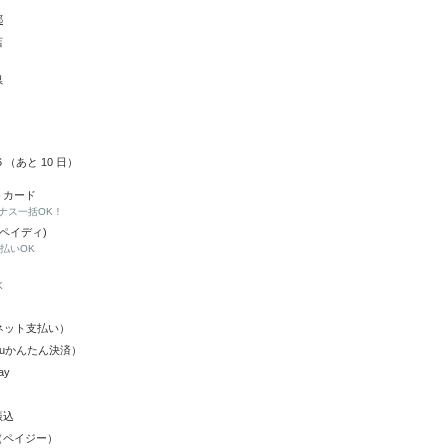
都
店
県
16 （あと
10
日）
トカード
ナス一括OK！
(ペイディ)
と払いOK
K
Y（ネット支払い）
（auかんたん決済）
ay
振込
（ペイジー）