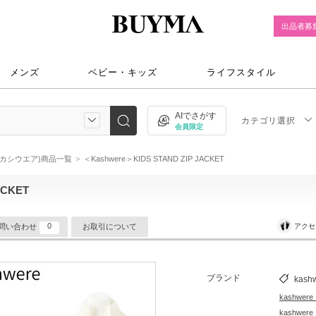
出品者募
メンズ
ベビー・キッズ
ライフスタイル
AIでさがす
カテゴリ選択
会員限定
re(カシウエア)商品一覧
＜Kashwere＞KIDS STAND ZIP JACKET
ACKET
0
アクセ
問い合わせ
お取引について
ブランド
kash
kashwe
kashw