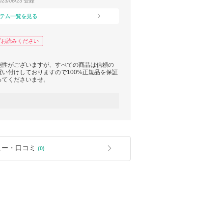
023/08/23 登録
テム一覧を見る
ずお読みください
能性がございますが、すべての商品は信頼の
い付けしておりますので100%正規品を保証
ってくださいませ。
ですがご注文前にお問い合わせから在庫の確
ンセル及び返品・交換は致しかねます。
ュー・口コミ
(0)
境によって色や質感が異なって見える場合がご
補償制度です。
請が可能ですのでご推奨しております。
「あんしんプラス」をお奨めいたします。配
が適用されます。
さい。