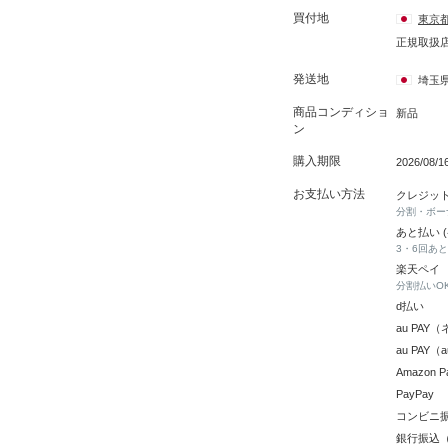
買付地
東京
正規取扱
発送地
埼玉
商品コンディショ
新品
ン
購入期限
2026/08/
お支払い方法
クレジッ
分割・ボー
あと払い 
3・6回あ
楽天ペイ
分割払いO
d払い
au PA
au PAY
Amazon P
PayPay
コンビニ
銀行振込