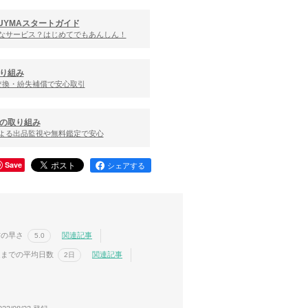
UYMAスタートガイド
んなサービス？はじめてでもあんしん！
り組み
交換・紛失補償で安心取引
の取り組み
による出品監視や無料鑑定で安心
Save
シェアする
信の早さ
関連記事
5.0
送までの平均日数
関連記事
2日