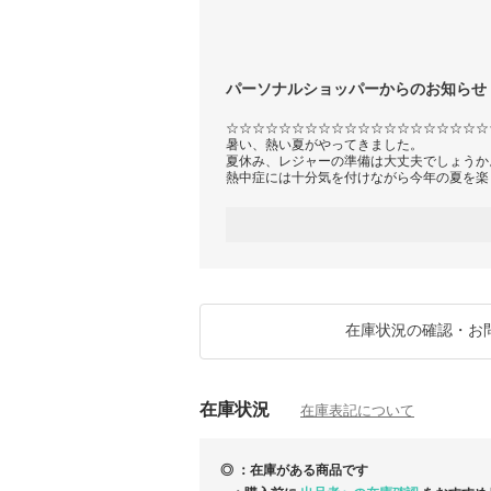
パーソナルショッパーからのお知らせ
☆☆☆☆☆☆☆☆☆☆☆☆☆☆☆☆☆☆☆☆
暑い、熱い夏がやってきました。
夏休み、レジャーの準備は大丈夫でしょうか
熱中症には十分気を付けながら今年の夏を楽
あいすくりーむだい！はなかなか準備に時間
たします。
日用雑貨から革小物まで様々な商品を取り扱
もリクエストがあれば検討いたしますのでお
す。
☆☆☆☆☆☆☆☆☆☆☆☆☆☆☆☆☆
お得なBUYMA発行クーポンはこちらをチェ
在庫状況の確認・お
https://www.buyma.com/coupon/list/
購入前に必ず問い合わせページから在庫確認
在庫状況
お客様が納得してお買い物ができるよう、商
在庫表記について
ましたら、ぜひお気軽にお問合せくださいま
当店舗の人気ランキングはこちら
◎ ：在庫がある商品です
https://www.buyma.com/r/-B11639091O1/