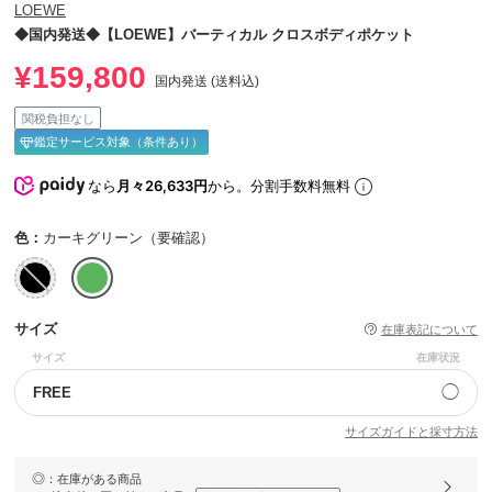
LOEWE
◆国内発送◆【LOEWE】バーティカル クロスボディポケット
¥159,800
国内発送 (送料込)
関税負担なし
鑑定サービス対象（条件あり）
なら
月々26,633円
から。分割手数料無料
色：
カーキグリーン（要確認）
サイズ
在庫表記について
サイズ
在庫状況
◯
FREE
サイズガイドと採寸方法
◎
：在庫がある商品