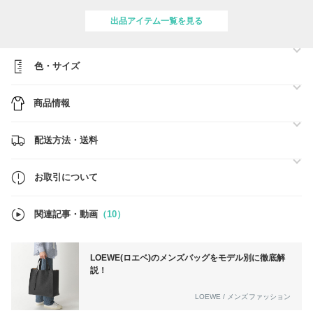
♡BUYMA発行の割引クーポンございます♡
出品アイテム一覧を見る
https://www.buyma.com/coupon/list/
♡手元に在庫あり☆即発送のアイテムはこちら♡
https://www.buyma.com/r/Touha%20shop/?stocks=instock
色・サイズ
♡Touha Shop 人気アイテムランキング♡
商品情報
https://www.buyma.com/r/-B10422742O1/
◇大切なおしらせ◇
配送方法・送料
◆Touha Shopでは商品は全て、ブランド直営店・有名百貨店・セレク
トショップ・アウトレットからの正規品のお取り寄せとなります。
◆また、国内発送で、関税負担は一切ございません。
お取引について
◆国内で丁寧に梱包し、追跡付きの配送方法で発送させていただきま
す。
◆購入時は必ず在庫確認のご連絡をお願いいたします。
関連記事・動画
（10）
LOEWE(ロエベ)のメンズバッグをモデル別に徹底解
説！
LOEWE / メンズファッション