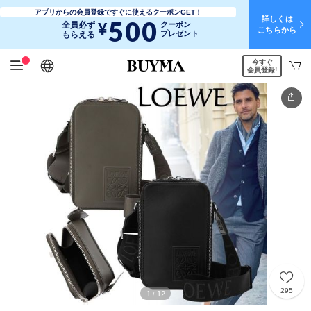
アプリからの会員登録ですぐに使えるクーポンGET！
詳しくは
500
¥
全員必ず
クーポン
こちらから
プレゼント
もらえる
今すぐ
日本語
English
简体中文
繁體中文
会員登録!
295
1
12
/