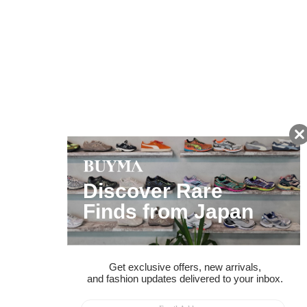
友だちに追加して
BUYMA会員だけの
お得な情報をGET!
ポイント還元サービス
ページトップへ
BUYMAスタートガイド
安心への取り組み
ガイド・お問い合わせ
かんたん購入ガイド
BUYMA偽物販売防止の取り組み
BUYMA CARD
利用規約
プライバシー
特定商取引法に関する表記
お客様情報の外部送信について