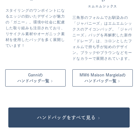
エムエムシックス
スタイリングのワンポイントにな
るエッジの効いたデザインが魅力
三角形のフォルムでお馴染みの
の「ガニー」。環境や社会に配慮
「ジャパニーズ」はエムエムシッ
した取り組みも注目されており、
クスのアイコンバッグ。「ジャパ
リサイクル素材やオーガニック素
ニーズ」バッグを再解釈した新作
材を使用したバッグを多く展開し
「ドレープ」は、コロンとしたフ
ています！
ォルムで持ち手が短めのデザイ
ン。ブラックやブラウンなどモー
ドなカラーで展開されています。
Ganniの
MM6 Maison
Margielaの
ハンドバッグ一覧
ハンドバッグ一覧
ハンドバッグをすべて見る