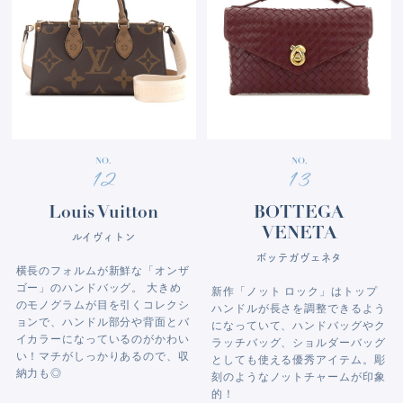
NO.
NO.
12
13
Louis Vuitton
BOTTEGA
VENETA
ルイヴィトン
ボッテガヴェネタ
横長のフォルムが新鮮な「オンザ
ゴー」のハンドバッグ。 大きめ
新作「ノット ロック」はトップ
のモノグラムが目を引くコレクシ
ハンドルが長さを調整できるよう
ョンで、ハンドル部分や背面とバ
になっていて、ハンドバッグやク
イカラーになっているのがかわい
ラッチバッグ、ショルダーバッグ
い！マチがしっかりあるので、収
としても使える優秀アイテム。彫
納力も◎
刻のようなノットチャームが印象
的！