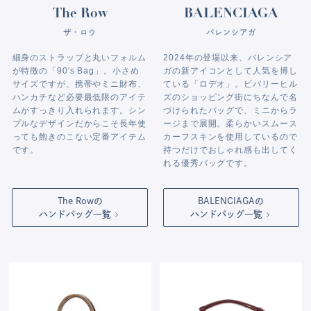
The Row
BALENCIAGA
ザ・ロウ
バレンシアガ
細身のストラップと丸いフォルム
2024年の登場以来、バレンシア
が特徴の「90's Bag」。小さめ
ガの新アイコンとして人気を博し
サイズですが、携帯やミニ財布、
ている「ロデオ」。ビバリーヒル
ハンカチなど必要最低限のアイテ
ズのショッピング街にちなんで名
ムがすっきり入れられます。シン
づけられたバッグで、ミニからラ
プルなデザインだからこそ長年使
ージまで展開。柔らかいスムース
っても飽きのこない定番アイテム
カーフスキンを使用しているので
です。
持つだけでおしゃれ感も出してく
れる優秀バッグです。
The Rowの
BALENCIAGAの
ハンドバッグ一覧
ハンドバッグ一覧