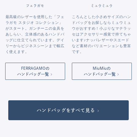
フェラガモ
ミュウミュウ
最高級のレザーを使用した「フェ
ころんとした小さめサイズのハン
ラガモ スタジオ コレクション」
ドバッグをお探しならミュウミュ
がスタート。ガンチーニの金具を
ウがおすすめ！小ぶりなマテラッ
あしらい、立体感のあるハンドバ
セはアクセサリー感覚で持てちゃ
ッグに仕立てられています。デイ
います♪ナッパレザーやスエード
リーからビジネスシーンまで幅広
など素材のバリエーションも豊富
く使えます。
です。
FERRAGAMOの
MiuMiuの
ハンドバッグ一覧
ハンドバッグ一覧
ハンドバッグをすべて見る