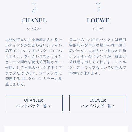
NO.
NO.
6
7
CHANEL
LOEWE
シャネル
ロエベ
上品な佇まいと高級感あふれるキ
ロエベの「パズルバッグ」は幾何
ルティングがたまらないシャネル
学的なパターンが魅力の唯一無二
のアイコンハンドバッグ「ココハ
のバッグ。太めのハンドルと四角
ンドル」。タイムレスなデザイン
いフォルムのバランスが、程よい
とシーン問わず使える万能さが一
抜け感を出してくれます。ショル
生物として人気のバッグです！ブ
ダーストラップもついているので
ラックだけでなく、シーズン毎に
2Wayで使えます。
登場するコレクションカラーも見
逃せません。
CHANELの
LOEWEの
ハンドバッグ一覧
ハンドバッグ一覧