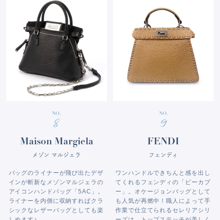
NO.
NO.
8
9
Maison Margiela
FENDI
メゾン マルジェラ
フェンディ
バッグのライナーが飛び出たデザ
ワンハンドルできちんと感を出し
インが斬新なメゾンマルジェラの
てくれるフェンディの「ピーカブ
アイコンハンドバッグ「5AC」。
ー」。オケージョンバッグとして
ライナーを内側に収納すればクラ
も人気が再燃中！職人によって手
シックなレザーバッグとしても楽
作業で仕立てられるセレリアシリ
しめます♪
ーズは、トップステッチが美しく