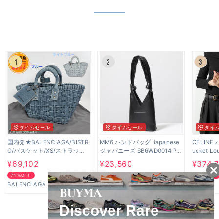
1
2
3
タイムセール
タイムセール
タイ
国内発★BALENCIAGA/BISTR
MM6 ハンドバッグ Japanese
CELINE 
O/バスケット/XS/ストラップ
ジャパニーズ SB6WD0014 P4
ucket Lo
付/デニム
622
¥69,102
¥23,560
¥374,
71%OFF
64%OFF
13%OFF
BALENCIAGA
MM6 Maison Margiela
CELINE