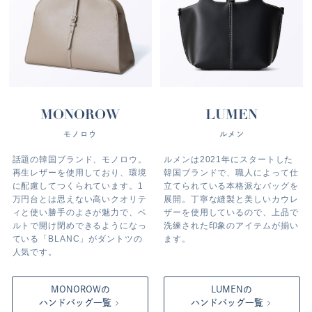
MONOROW
LUMEN
モノロウ
ルメン
話題の韓国ブランド、モノロウ。
ルメンは2021年にスタートした
再生レザーを使用しており、環境
韓国ブランドで、職人によって仕
に配慮してつくられています。1
立てられている本格派なバッグを
万円台とは思えない高いクオリテ
展開。丁寧な縫製と美しいカウレ
ィと使い勝手のよさが魅力で、ベ
ザーを使用しているので、上品で
ルトで開け閉めできるようになっ
洗練された印象のアイテムが揃い
ている「BLANC」がダントツの
ます。
人気です。
MONOROWの
LUMENの
ハンドバッグ一覧
ハンドバッグ一覧