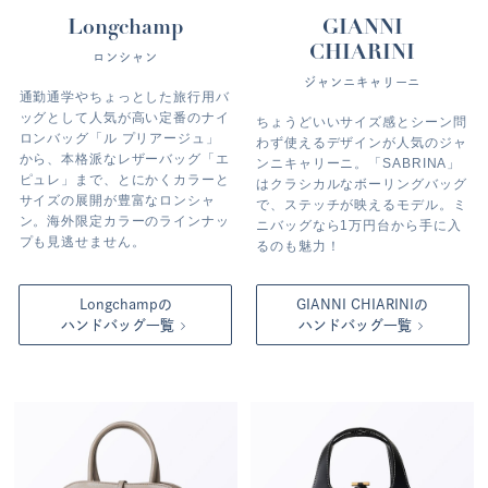
Longchamp
GIANNI
CHIARINI
ロンシャン
ジャンニキャリーニ
通勤通学やちょっとした旅行用バ
ッグとして人気が高い定番のナイ
ちょうどいいサイズ感とシーン問
ロンバッグ「ル プリアージュ」
わず使えるデザインが人気のジャ
から、本格派なレザーバッグ「エ
ンニキャリーニ。「SABRINA」
ピュレ」まで、とにかくカラーと
はクラシカルなボーリングバッグ
サイズの展開が豊富なロンシャ
で、ステッチが映えるモデル。ミ
ン。海外限定カラーのラインナッ
ニバッグなら1万円台から手に入
プも見逃せません。
るのも魅力！
Longchampの
GIANNI
CHIARINIの
ハンドバッグ一覧
ハンドバッグ一覧