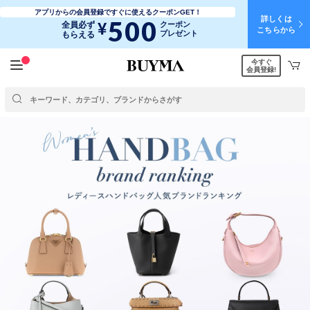
アプリからの会員登録ですぐに使えるクーポンGET！
詳しくは
500
¥
全員必ず
クーポン
こちらから
プレゼント
もらえる
今すぐ
会員登録!