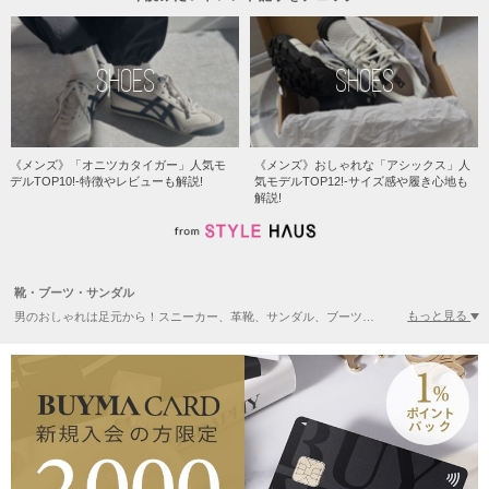
SHOES
SHOES
《メンズ》「オニツカタイガー」人気モ
《メンズ》おしゃれな「アシックス」人
デルTOP10!-特徴やレビューも解説!
気モデルTOP12!-サイズ感や履き心地も
解説!
靴・ブーツ・サンダル
もっと見る
男のおしゃれは足元から！スニーカー、革靴、サンダル、ブーツなど、メンズの足元を彩るトレンドアイテムが多数揃います。また、世界中のアイテムが集まるBUYMAには、国内で完売したレアスニーカーをはじめ、日本では手に入らない海外限定アイテムも多数揃います。人気ブランドは在庫の変動が激しいので、自分のサイズが見つかったときは見逃さず必ずゲット！