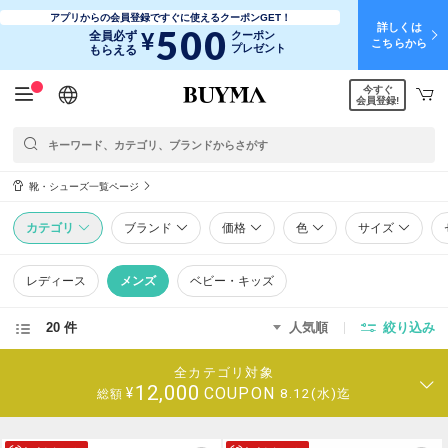
アプリからの会員登録ですぐに使えるクーポンGET！
詳しくは
500
¥
全員必ず
クーポン
こちらから
プレゼント
もらえる
今すぐ
日本語
English
简体中文
繁體中文
会員登録!
靴・シューズ一覧ページ
カテゴリ
ブランド
価格
色
サイズ
レディース
メンズ
ベビー・キッズ
20 件
人気順
絞り込み
全カテゴリ対象
12,000
COUPON
¥
8.12(水)迄
総額