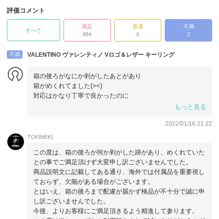
評価コメント
満足
普通
不満
すべて
884
6
2
不満
VALENTINO ヴァレンティノ Vロゴ＆レザー キーリング
箱の後ろがなにか剥がしたあとがあり
箱がめくれてました(><)
対応はかなり丁寧で良かったのに
少し残念です。
もっと見る
2022/01/16 21:22
TOKIMEKI.
この度は、箱の後ろが何か剥がした跡があり、めくれていた
との事でご満足頂けず大変申し訳ございませんでした。
商品説明文に記載してある通り、海外では付属品を重要視し
ておらず、欠陥がある場合がございます。
とはいえ、箱の後ろまで配慮が届かず検品が不十分で誠に申
し訳ございませんでした。
今後、よりお客様にご満足頂きるよう精進して参ります。