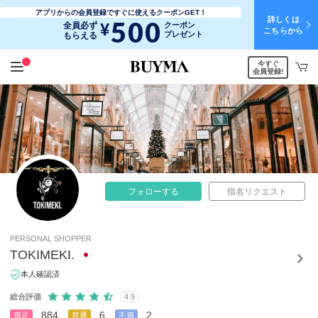
アプリからの会員登録ですぐに使えるクーポンGET！
詳しくは
500
¥
全員必ず
クーポン
こちらから
プレゼント
もらえる
今すぐ
会員登録!
フォローする
指名リクエスト
PERSONAL SHOPPER
TOKIMEKI.
本人確認済
総合評価
4.9
884
6
2
満足
普通
不満