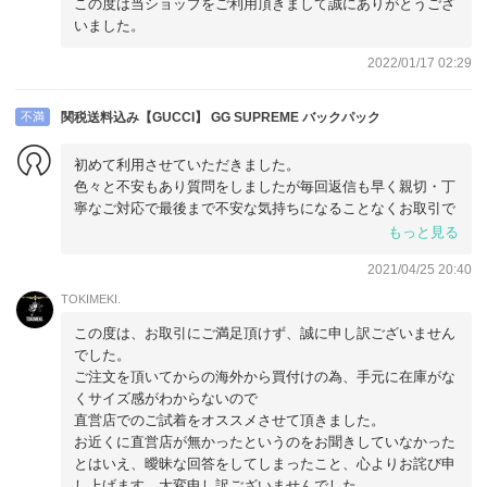
この度は当ショップをご利用頂きまして誠にありがとうござ
いました。
2022/01/17 02:29
不満
関税送料込み【GUCCI】 GG SUPREME バックパック
初めて利用させていただきました。
色々と不安もあり質問をしましたが毎回返信も早く親切・丁
寧なご対応で最後まで不安な気持ちになることなくお取引で
きました。
もっと見る
質問をした１番の実際のサイズ感に関してはこちらの県に正
2021/04/25 20:40
規店がなく店舗にて合わす事ができない為お聞きしましたが
曖昧なご回答でしたので失敗をしてしまいました。ハッキリ
TOKIMEKI.
と示していただけたら良かったと思い星２つにさせていただ
この度は、お取引にご満足頂けず、誠に申し訳ございません
きます。終始とても丁寧で且つ親切に相談や要望に対応して
でした。
もらえ感謝しております。また利用させていただきたいと思
ご注文を頂いてからの海外から買付けの為、手元に在庫がな
えました。
くサイズ感がわからないので
直営店でのご試着をオススメさせて頂きました。
お近くに直営店が無かったというのをお聞きしていなかった
とはいえ、曖昧な回答をしてしまったこと、心よりお詫び申
し上げます。大変申し訳ございませんでした。