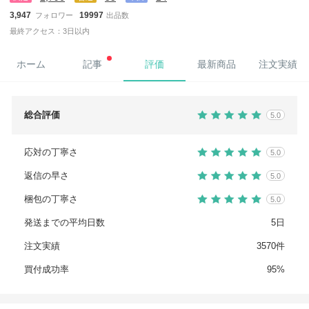
3,947
19997
フォロワー
出品数
最終アクセス：3日以内
ホーム
記事
評価
最新商品
注文実績
総合評価
5.0
応対の丁寧さ
5.0
返信の早さ
5.0
梱包の丁寧さ
5.0
発送までの平均日数
5日
注文実績
3570件
買付成功率
95%