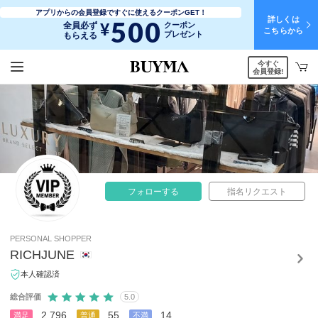
アプリからの会員登録ですぐに使えるクーポンGET！
詳しくは
500
¥
全員必ず
クーポン
こちらから
プレゼント
もらえる
今すぐ
会員登録!
フォローする
指名リクエスト
PERSONAL SHOPPER
RICHJUNE
本人確認済
総合評価
5.0
2,796
55
14
満足
普通
不満