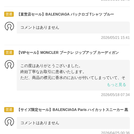
普通
【直営店セール】BALENCIAGA バックロゴ Tシャツ ブルー
コメントはありません
2026/05/21 15:41
普通
【VIPセール】MONCLER ブークレ ジップアップ カーディガン
この度はありがとうございました。
終始丁寧なお取引に患者いたします。
ただ、商品の襟元に香水のにおいが付いてしまっていて、そ
れが凄く残念でした。
もっと見る
海外の方は皆さん香水を付けられるので、試着した物にはに
2026/05/18 07:34
おいが残ってしまうのだとおもいますが、購入の際にチェッ
クして他の物がないかどうか、無いなら香水のにおいがある
が大丈夫かどうかこちらに確認していただくくらいのお気遣
普通
【サイズ限定セール】BALENCIAGA Paris ハイカットスニーカー 黒
いが欲しかったです。
商品は、袖が短いタイプでしたので大きいですがMでもなん
コメントはありません
とか大丈夫そうです。
2026/04/25 00:36