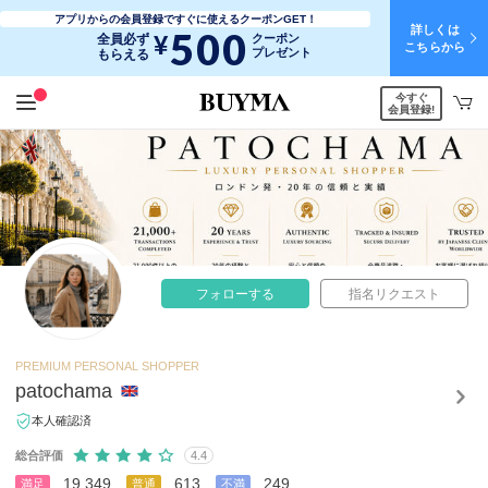
アプリからの会員登録ですぐに使えるクーポンGET！
詳しくは
500
¥
全員必ず
クーポン
こちらから
プレゼント
もらえる
今すぐ
会員登録!
フォローする
指名リクエスト
PREMIUM PERSONAL SHOPPER
patochama
本人確認済
総合評価
4.4
19,349
613
249
満足
普通
不満