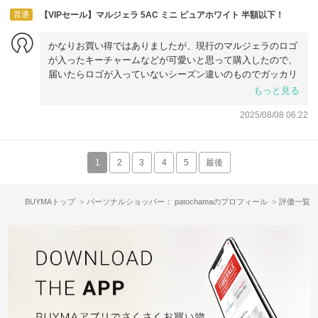
普通
【VIPセール】マルジェラ 5AC ミニ ピュアホワイト 半額以下！
かなりお買い得ではありましたが、現行のマルジェラのロゴ
が入ったキーチャームなどが可愛いと思って購入したので、
届いたらロゴが入っていないシーズン違いのものでガッカリ
してしまいました。
もっと見る
お値段的に仕方がないのは理解していますが、盲点だったな
2025/08/08 06:22
と思います。
1
2
3
4
5
最後
BUYMAトップ
パーソナルショッパー： patochamaのプロフィール
評価一覧