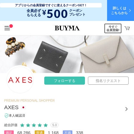
アプリからの会員登録ですぐに使えるクーポンGET！
詳しくは
500
¥
全員必ず
クーポン
こちらから
プレゼント
もらえる
今すぐ
会員登録!
フォローする
指名リクエスト
PREMIUM PERSONAL SHOPPER
AXES
本人確認済
総合評価
5.0
68,286
1,168
338
満足
普通
不満