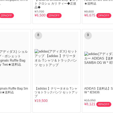
込
ト クロシェ カリ ティー◆正規
★送料込
品◆
¥7,700
¥8,800
¥6,500
¥6,675
20%OFF
15%OFF
24%OFF
8
9
ginals Ruffle Bag Sm
【adidas 】テリータオル Tシャ
ADIDAS【送料込】S
 Two★送料込
ツ＆トラックパンツ セットアッ
W * IE5836
プ
¥19,500
¥15,950
¥8,121
49%OFF