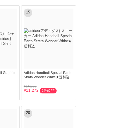
15
i Graphic
Adidas Handball Spezial Earth
Strata Wonder White★送料込
¥14,900
¥11,272
24%OFF
20