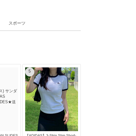
スポーツ
5
AN SLIDES
【ADIDAS】3-Strip Slim Short-