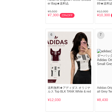
er Bag★送料込
89★送料
¥9,500
¥12,900
¥7,300
¥10,300
23%OFF
6
7
送料無料★アディダス オリジナ
Adidas Ori
ルス Top BLK TANK White & red
all Grey
¥12,030
¥8,430