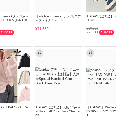
originals★大人気★W
【adidas/originals】大人気/アデ
ADIDAS【送料込】Sam
E BOLD サンダル★追
ィブレイクショーツ
H5705
¥11,580
¥16,500
¥7,999
11%OFF
51%OFF
28
29
KNIT BALOON TRA
ADIDAS【送料込】人気☆Spezi
【ADIDAS】 Waffle Po
al Handball Core Black Clear Pi
V9265 KB5462 JV9
nk
1