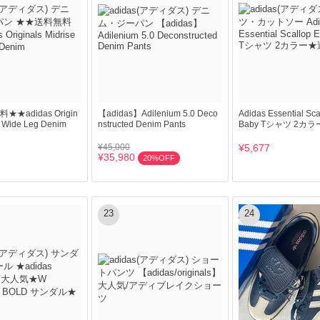
★adidas Origin
【adidas】Adilenium 5.0 Deco
Adidas Essential Sc
e Wide Leg Denim
nstructed Denim Pants
Baby Tシャツ 2カ
¥45,000
¥5,677
¥35,980
20%OFF
23
24