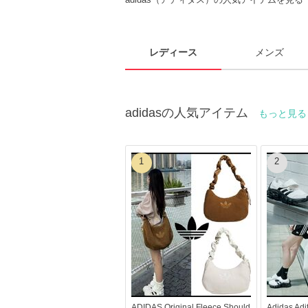
レディース
メンズ
adidasの人気アイテム
もっと見
1
2
ADIDAS Original Fleece Should
Adidas Ad