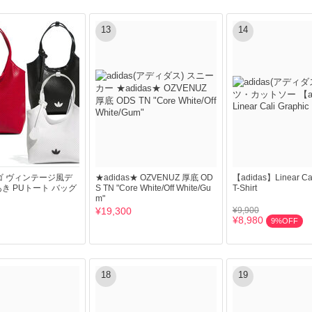
13
14
 ロゴ ヴィンテージ風デ
★adidas★ OZVENUZ 厚底 OD
【adidas】Linear Cal
き PUトート バッグ
S TN "Core White/Off White/Gu
T-Shirt
m"
¥19,300
¥9,900
¥8,980
9%OFF
18
19