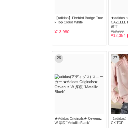
【adidas】Firebird Badge Trac
★adidas 
k Top Cloud White
GAZELL
跡可
¥13,980
¥13,890
¥12,354
26
27
★Adidas Originals★ Ozvenuz
【adidas】
W 厚底 "Metallic Black"
CK TOP