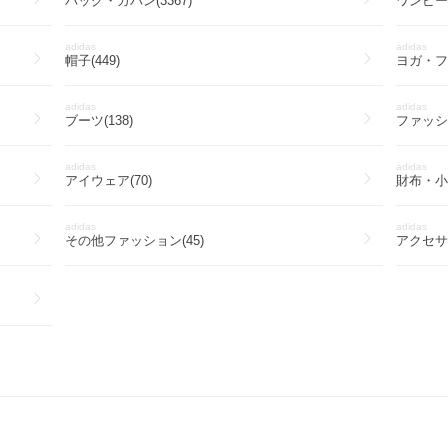
バッグ・カバン(3367)
ワンピー
adidas
adidas
帽子(449)
ヨガ・フィ
adidas
adidas
ブーツ(138)
ファッシ
adidas
adidas
アイウェア(70)
財布・小物
adidas
adidas
その他ファッション(45)
アクセサリ