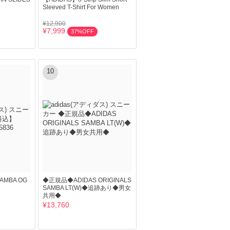
Sleeved T-Shirt For Women
¥12,900
¥7,999
37%OFF
10
AMBA OG
◆正規品◆ADIDAS ORIGINALS
SAMBA LT(W)◆追跡あり◆男女
共用◆
¥13,760