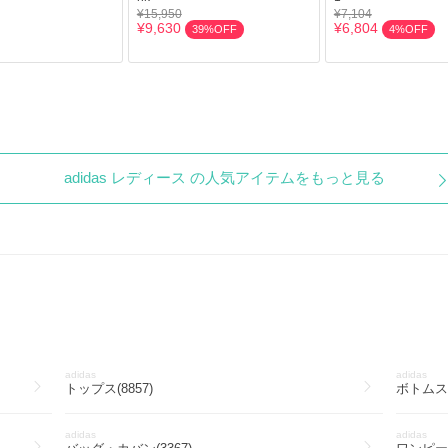
¥15,950
¥7,104
¥9,630
¥6,804
39%OFF
4%OFF
adidas レディース の人気アイテムをもっと見る
adidas
adidas
トップス(8857)
ボトムス(
adidas
adidas