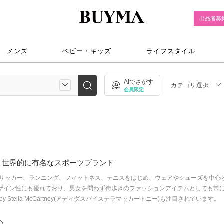
出品者募
メンズ
ベビー・キッズ
ライフスタイル
AIでさがす
カテゴリ選択
会員限定
、世界的に有名なスポーツブランド
サッカー、ランニング、フィットネス、テニスをはじめ、ウェアやシューズを中心
ことデザイン性にも優れており、男女を問わず街歩きのファッションアイテムとしても
das by Stella McCartney(アディダスバイステラマッカートニー)も注目されています。