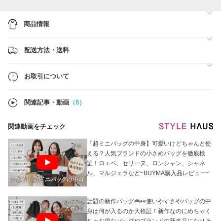
商品情報
配送方法・送料
お取引について
関連記事・動画
（8）
関連動画をチェック
「超ミニバッグの中身】可愛いけどちゃんと使
える？人気ブランドの小さめバッグを徹底検
証！ロエベ、セリーヌ、ロンシャン、シャネ
ル、マルジェラなど~BUYMA購入品レビュー~
話題の新作バッグ👜👀使いやすさやバッグの中
身は何が入るのか大検証！新作なのにめちゃく