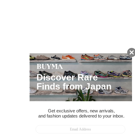
友だちに追加して
BUYMA会員だけの
お得な情報をGET!
ポイント還元サービス
ページトップへ
BUYMAスタートガイド
安心への取り組み
ガイド・お問い合わせ
かんたん購入ガイド
BUYMA偽物販売防止の取り組み
BUYMA CARD
利用規約
プライバシー
特定商取引法に関する表記
お客様情報の外部送信について