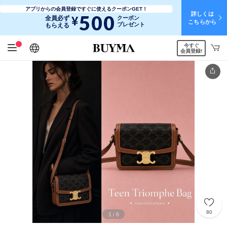
アプリからの会員登録ですぐに使えるクーポンGET！
詳しくは
500
¥
全員必ず
クーポン
こちらから
プレゼント
もらえる
今すぐ
日本語
English
简体中文
繁體中文
会員登録!
80
1
6
/