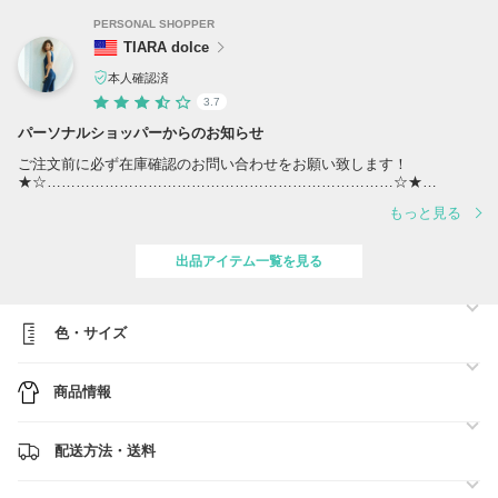
PERSONAL SHOPPER
TIARA dolce
本人確認済
3.7
パーソナルショッパーからのお知らせ
ご注文前に必ず在庫確認のお問い合わせをお願い致します！
★☆………………………………………………………………☆★
・当店の掲載商品は全て各ブランド正規店よりお取り寄せしておりま
もっと見る
す。
偽物の取扱いはございません。
・全商品、送料無料でお届けします。
出品アイテム一覧を見る
・海外からの配送になりますが、出来るだけ早い発送を心がけておりま
す。
〈出品商品以外のアイテムをお探しのお客様〉
色・サイズ
お探しのアイテムがございましたら、指名リクエストからお気軽にお問
い合わせください。全世界からお探しさせて頂きます。
商品情報
※ご注文前に「お取引について」をご一読ください。
その他気になる商品やご質問等ございましたら、お気軽にお問い合わせ
ください。
配送方法・送料
下記ページより新作・人気商品をご覧頂けます。