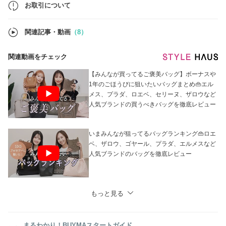
▼Louis Vuitton
お取引について
https://www.buyma.com/r/_LOUIS-VUITTON-
%E3%83%AB%E3%82%A4%E3%83%B4%E3%82%A3%E3%83%88%E3
B13055113/
関連記事・動画
（8）
▼CHANEL
https://www.buyma.com/r/_CHANEL-
%E3%82%B7%E3%83%A3%E3%83%8D%E3%83%AB/-
関連動画をチェック
B13055113O1/?af=4031
▼HERMES
https://www.buyma.com/r/_HERMES-
【みんなが買ってるご褒美バッグ】ボーナスや
%E3%82%A8%E3%83%AB%E3%83%A1%E3%82%B9/-B13055113/
1年のごほうびに狙いたいバッグまとめ👜エル
メス、プラダ、ロエベ、セリーヌ、ザロウなど
人気ブランドの買うべきバッグを徹底レビュー
いまみんなが狙ってるバッグランキング👜ロエ
ベ、ザロウ、ゴヤール、プラダ、エルメスなど
人気ブランドのバッグを徹底レビュー
もっと見る
まるわかり！BUYMAスタートガイド