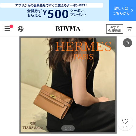
アプリからの会員登録ですぐに使えるクーポンGET！
詳しくは
500
¥
全員必ず
クーポン
こちらから
プレゼント
もらえる
今すぐ
日本語
English
简体中文
繁體中文
会員登録!
87
1
8
/