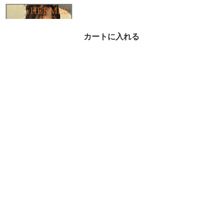
カートに入れる
【憧れケリーとお出か
け】HERMES 財布 ロン
グ トゥーゴー
¥1,152,700