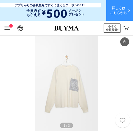
アプリからの会員登録ですぐに使えるクーポンGET！
詳しくは
500
¥
全員必ず
クーポン
こちらから
プレゼント
もらえる
今すぐ
日本語
English
简体中文
繁體中文
会員登録!
1
3
/