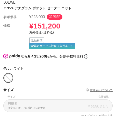
LOEWE
ロエベ アナグラム ポケット セーター ニット
¥228,000
33%OFF
参考価格
¥151,200
価格
海外発送 (送料込)
返品補償
鑑定サービス対象（条件あり）
なら
月々25,200円
から。分割手数料無料
色：
ホワイト
サイズ
在庫表記について
サイズ
在庫状況
FREE
×
完売しました
注文完了後、7日以内に発送予定
サイズガイドと採寸方法