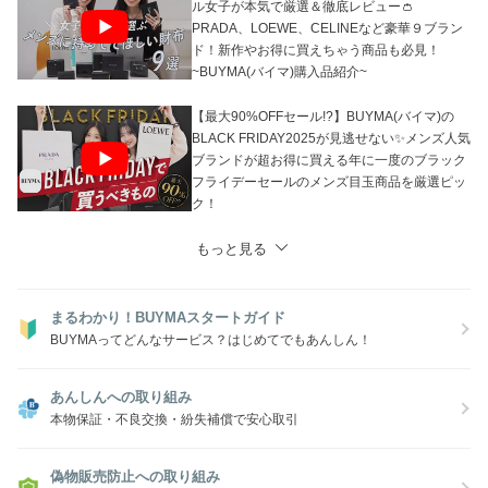
ル女子が本気で厳選＆徹底レビュー👛
PRADA、LOEWE、CELINEなど豪華９ブラン
ド！新作やお得に買えちゃう商品も必見！
~BUYMA(バイマ)購入品紹介~
【最大90%OFFセール!?】BUYMA(バイマ)の
BLACK FRIDAY2025が見逃せない✨メンズ人気
ブランドが超お得に買える年に一度のブラック
フライデーセールのメンズ目玉商品を厳選ピッ
ク！
もっと見る
まるわかり！BUYMAスタートガイド
BUYMAってどんなサービス？はじめてでもあんしん！
あんしんへの取り組み
本物保証・不良交換・紛失補償で安心取引
偽物販売防止への取り組み