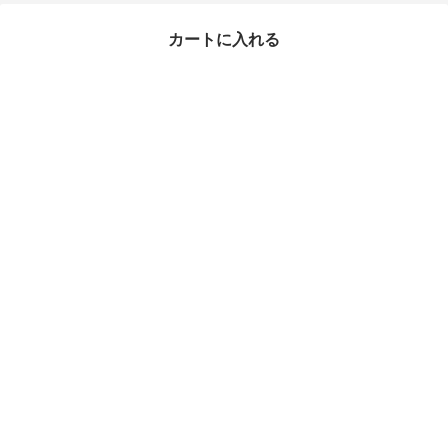
カートに入れる
最近チェックしたアイテム
タイムセール
【VAN CLEEF & ARPE
LS】VINTAGE ALHAMB
RA【ランクS】
¥441,342
1%OFF