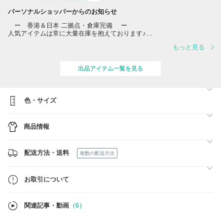
パーソナルショッパーからのお知らせ
ー 香港＆日本 二拠点・倉庫完備 ー
人気アイテムは常に大量在庫を抱えております♪
もっと見る
だからこそ実現できる最速るスピード発送
手元在庫あり商品 → ご注文確定後、土日祝除き即日～1営業日発送完
了
出品アイテム一覧を見る
（当日午前中のご注文は即日発送も可能！）
お取り寄せ商品
→ 受注後に欧米・アジア正規店から最短ルートで買い付け
色・サイズ
（在庫変動が激しいため、ご注文前に在庫確認をおすすめします）
香港自社オフィスから毎日発送中
商品情報
安心・迅速・確実をお約束します！
配送方法・送料
複数の配送方法
お取引について
関連記事・動画
（6）