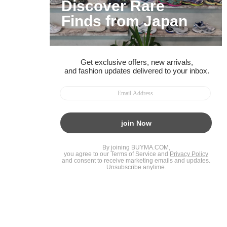
BUYMAスタートガイド
安心への取り組み
ガイド・お問い合わせ
かんたん購入ガイド
BUYMA偽物販売防止の取り組み
BUYMA CARD
利用規約
プライバシー
特定商取引法に関する表記
お客様情報の外部送信について
脆弱性報告
お知らせ(PCサイト)
会社案内
スタッフ募集