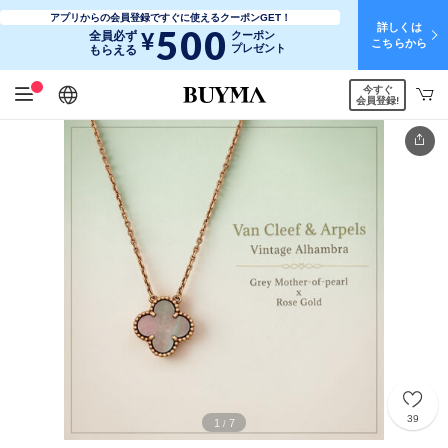
アプリからの会員登録ですぐに使えるクーポンGET！
詳しくは
500
¥
全員必ず
クーポン
こちらから
プレゼント
もらえる
今すぐ
日本語
English
简体中文
繁體中文
会員登録!
39
1
7
/