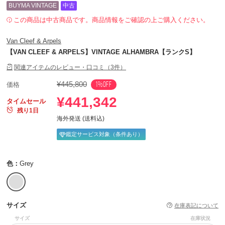
BUYMA VINTAGE
中古
この商品は中古商品です。商品情報をご確認の上ご購入ください。
Van Cleef & Arpels
【VAN CLEEF & ARPELS】VINTAGE ALHAMBRA【ランクS】
関連アイテムのレビュー・口コミ（3件）
¥445,800
1%OFF
価格
¥441,342
タイムセール
残り1日
海外発送 (送料込)
鑑定サービス対象（条件あり）
色：
Grey
サイズ
在庫表記について
サイズ
在庫状況