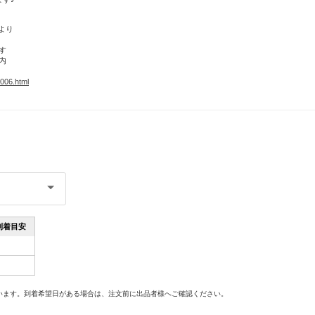
より
す
内
006.html
到着目安
。
います。到着希望日がある場合は、注文前に出品者様へご確認ください。