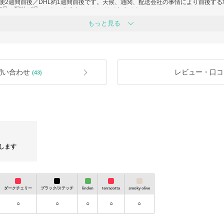
便2週間前後／DHL約1週間前後です。天候、通関、配送会社の事情により前後する
商品の配送が遅いことによるキャンセルはできません。
な擦れ等に国内基準との差や個体差がある場合がございます。付属品や箱状態にご
もっと見る
包して発送いたしますが、配送中に外箱や梱包資材に傷みが生じる場合がございま
合、関税・輸入消費税等はBUYMA規定により購入者様負担となります。税額は税
が異なって見える場合がございます。
返品、交換はお受けできません。
がある場合は、お受け取り後は速やかに状態をご確認のうえ、できるだけ早くご連
補償対象となる場合がございますので、ご希望の方はご注文時にBUYMAあんしん
ルおよび通関ルールに反するご依頼はお受けできません。
問い合わせ
レビュー・口コ
(43)
します
ダークチェリー
ブラック/ステッチ
linden
terracotta
smoky olive
○
○
○
○
○