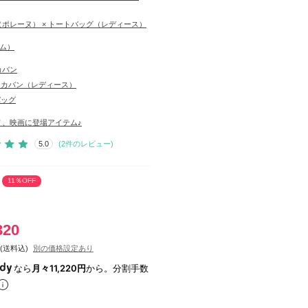
E（ポレーヌ） × トートバッグ（レディース）
シム）
カバン
・カバン（レディース）
バッグ
Ｖ、映画に登場アイテム♪
5.0
(
2
件のレビュー)
11％OFF
320
(送料込)
別の価格設定あり
なら
月々11,220円
から。分割手数