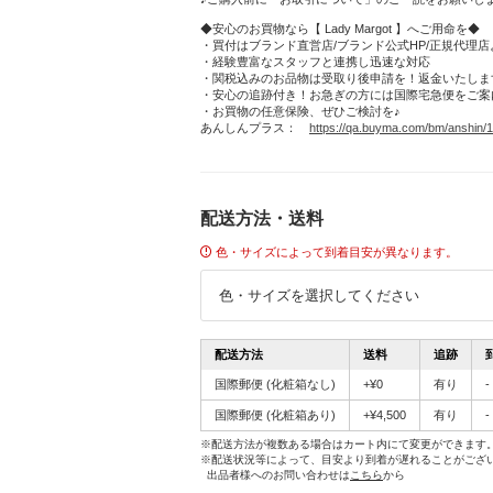
◆安心のお買物なら【 Lady Margot 】へご用命を◆
・買付はブランド直営店/ブランド公式HP/正規代理店
・経験豊富なスタッフと連携し迅速な対応
・関税込みのお品物は受取り後申請を！返金いたしま
・安心の追跡付き！お急ぎの方には国際宅急便をご案
・お買物の任意保険、ぜひご検討を♪
あんしんプラス：
https://qa.buyma.com/bm/anshin/1
配送方法・送料
色・サイズによって到着目安が異なります。
色・サイズを選択してください
配送方法
送料
追跡
国際郵便
(化粧箱なし)
+¥0
有り
-
国際郵便
(化粧箱あり)
+¥4,500
有り
-
※配送方法が複数ある場合はカート内にて変更ができます
※配送状況等によって、目安より到着が遅れることがござ
出品者様へのお問い合わせは
こちら
から