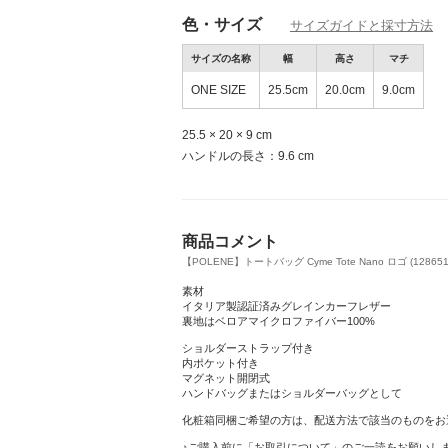
色・サイズ
サイズガイドと採寸方法
サイズの名称
幅
高さ
マチ
ONE SIZE
25.5cm
20.0cm
9.0cm
25.5 × 20 × 9 cm
ハンドルの長さ：9.6 cm
商品コメント
【POLENE】トートバッグ Cyme Tote Nano ロゴ (128651
素材
イタリア製認証済みグレインカーフレザー
裏地はベロアマイクロファイバー100%
ショルダーストラップ付き
内ポケット付き
マグネット開閉式
ハンドバッグまたはショルダーバッグとして
化粧箱同梱ご希望の方は、配送方法で該当のものをお
♪ご購入前に「お取引について」のご一読をお願いしま