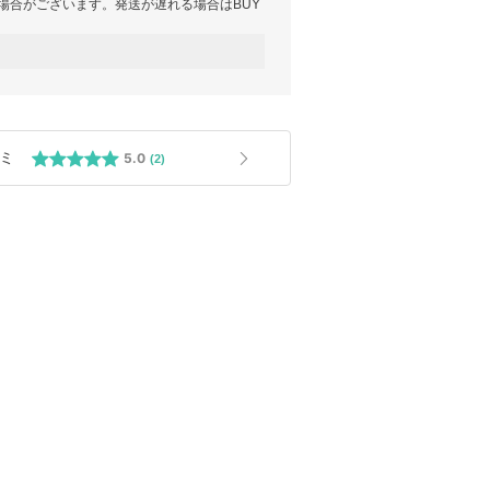
場合がございます。発送が遅れる場合はBUY
希望がある方はご注文前にご相談ください。
す。
関判断のため事前にご案内できません。
絡ください。
プラスをぜひご検討ください。
ミ
5.0
(2)