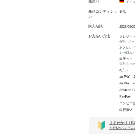
発送地
ドイ
商品コンディショ
新品
ン
購入期限
2026/08/
お支払い方法
クレジッ
分割・ボー
あと払い 
3・6回あ
楽天ペイ
分割払いO
d払い
au PA
au PAY
Amazon P
PayPay
コンビニ
銀行振込
まるわかり！B
BUYMAってど