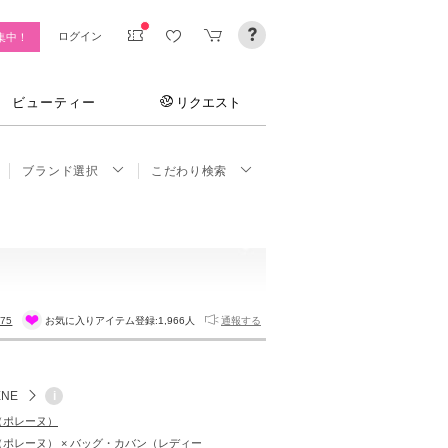
ログイン
集中！
ビューティー
リクエスト
ブランド選択
こだわり検索
175
お気に入りアイテム登録:
1,966人
通報する
ENE
i
E（ポレーヌ）
E（ポレーヌ） × バッグ・カバン（レディー