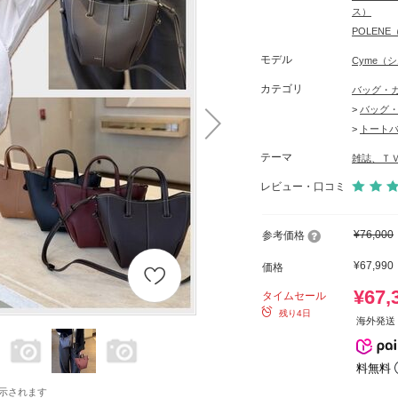
ス）
POLEN
モデル
Cyme（
カテゴリ
バッグ・
>
バッグ
>
トート
テーマ
雑誌、Ｔ
レビュー・口コミ
¥76,000
参考価格
¥67,990
価格
¥67,
タイムセール
残り4日
海外発送 
料無料
示されます