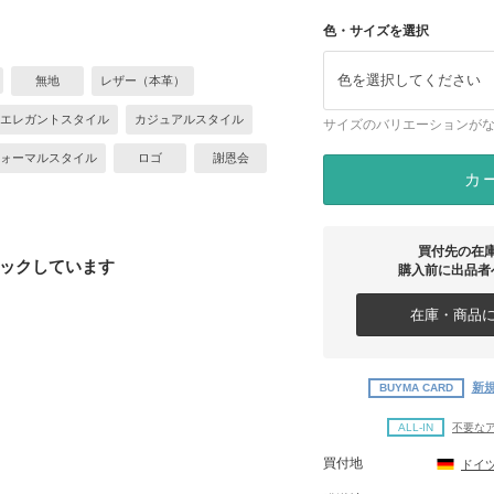
色・サイズを選択
色を選択してください
無地
レザー（本革）
エレガントスタイル
カジュアルスタイル
サイズのバリエーションが
ォーマルスタイル
ロゴ
謝恩会
カ
買付先の在
ックしています
購入前に出品者
在庫・商品に
新規
BUYMA CARD
ALL-IN
不要な
買付地
ドイ