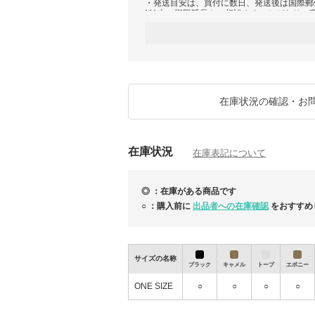
・発送目安は、買付に数日、発送後は国際郵
MA上で期限延長をご相談することがあり、
・海外買付のため、箱・付属品・縫製・細か
・ラッピングは承っておりません。丁寧に梱
・商品ページに関税負担なしの記載がない場
・ご利用端末や閲覧環境により、実物と色味
・ご注文後のお客様都合によるキャンセル、
・商品に明らかな不備やご注文内容との相違
・万が一の配送トラブルや初期不良等の際に
・虚偽申告やギフト申告等、BUYMAルー
在庫状況の確認・お
在庫状況
在庫表記について
◎ ：在庫がある商品です
○ ：購入前に
出品者への在庫確認
をおすすめ
サイズの名称
ブラック
キャメル
トープ
エボニー
ONE SIZE
○
○
○
○