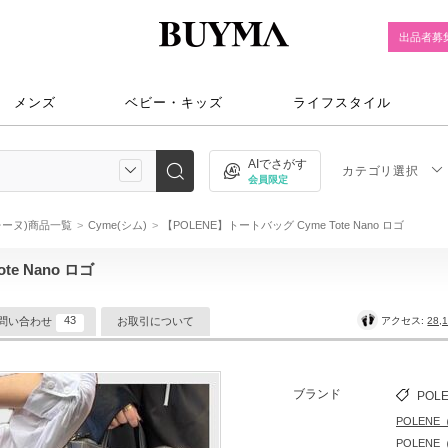
出品者募
メンズ
ベビー・キッズ
ライフスタイル
AIでさがす
カテゴリ選択
会員限定
ポレーヌ)商品一覧
Cyme(シム)
【POLENE】トートバッグ Cyme Tote Nano ロゴ
e Nano ロゴ
43
アクセス:
28,
問い合わせ
お取引について
ブランド
POL
POLEN
POLEN