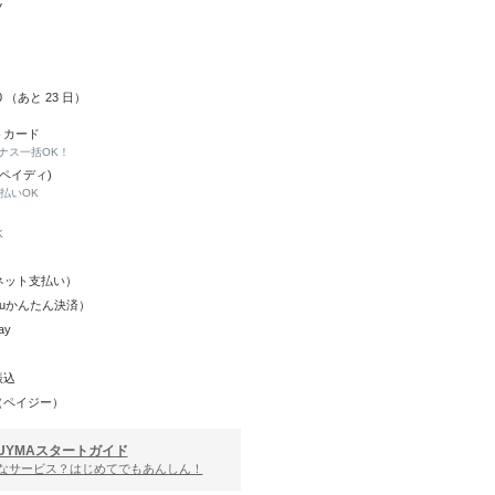
ツ
30 （あと
23
日）
トカード
ナス一括OK！
(ペイディ)
と払いOK
K
Y（ネット支払い）
（auかんたん決済）
ay
振込
（ペイジー）
UYMAスタートガイド
んなサービス？はじめてでもあんしん！