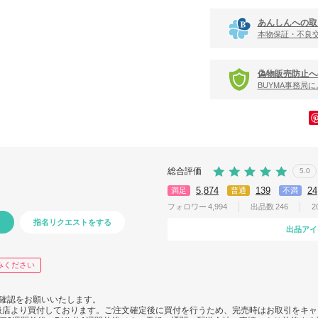
あんしんへの取
本物保証・不良
偽物販売防止へ
BUYMA事務局
総合評価
5.0
5,874
139
24
満足
普通
不満
フォロワー
4,994
出品数
246
2
指名リクエストをする
出品アイ
みください
確認をお願いいたします。
扱店より買付しております。ご注文確定後に買付を行うため、完売時はお取引をキ