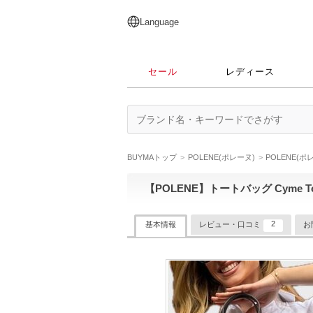
English
日本語
简体中文
繁體中文
Language
セール
レディース
BUYMAトップ
POLENE(ポレーヌ)
POLENE(
【POLENE】トートバッグ Cyme Tot
2
基本情報
レビュー・口コミ
お