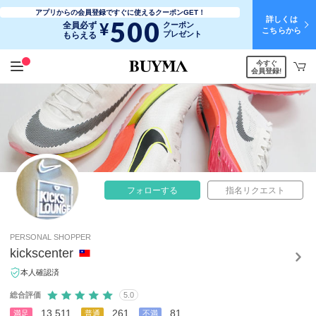
アプリからの会員登録ですぐに使えるクーポンGET！
詳しくは
500
¥
全員必ず
クーポン
こちらから
プレゼント
もらえる
今すぐ
会員登録!
フォローする
指名リクエスト
PERSONAL SHOPPER
kickscenter
本人確認済
総合評価
5.0
13,511
261
81
満足
普通
不満