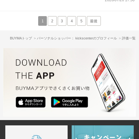
1
2
3
4
5
最後
BUYMAトップ
パーソナルショッパー： kickscenterのプロフィール
評価一覧