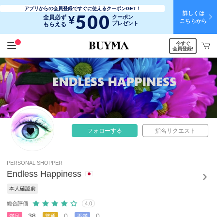
アプリからの会員登録ですぐに使えるクーポンGET！
詳しくは
500
¥
全員必ず
クーポン
こちらから
プレゼント
もらえる
今すぐ
会員登録!
フォローする
指名リクエスト
PERSONAL SHOPPER
Endless Happiness
本人確認前
総合評価
4.0
38
0
0
満足
普通
不満