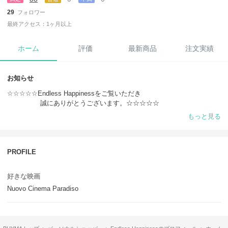
29
フォロワー
最終アクセス：1ヶ月以上
ホーム
評価
最新商品
注文実績
お知らせ
☆☆☆☆☆Endless Happinessをご覧いただき
誠にありがとうございます。☆☆☆☆☆
もっと見る
★新型コロナウィルスの蔓延により海外からの配送に遅延が生じる場合
がございます。
お急ぎの場合は、速達便のご利用をおすすめいたします。
PROFILE
★ご注文前に在庫確認の【お問い合わせ】をお願いいたします。速達便
のご利用を希望する場合なども、そちらでお気軽にお問い合わせくださ
好きな映画
い。
Nuovo Cinema Paradiso
詳細は【お取引について】をご覧ください。
（どちらも商品ページの写真上部にございます。）