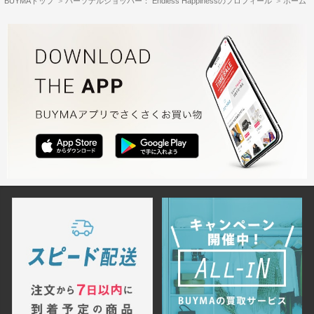
★★★全品送料・関税込みの正規品です。
BUYMAトップ
パーソナルショッパー： Endless Happinessのプロフィール
ホーム
どうぞご安心してお買物をお楽しみください。★★★