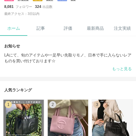
8,081
324
フォロワー
出品数
最終アクセス：3日以内
ホーム
記事
評価
最新商品
注文実績
お知らせ
LAにて、旬のアイテムや一足早い先取りモノ、日本で手に入らないレア
ものを買い付けております☆
もっと見る
LAにて買い付けをし、日本オフィスに在庫を送っている商品が多い為、
在庫がある商品はご注文確定の翌日から３日程で届きます☆
「ファンになる 」をクリックして登録頂きますと、セール情報やクーポ
人気ランキング
ン情報をいち早くお知らせいたします。
1
2
3
■ ■ ■以下に関して予めご了承の上、ご注文頂けますようお願い致しま
す。■ ■ ■
・日本国内に在庫を置いている商品に関しましては、ご注文確定後1日
から3日でお手元に届きますが、お取寄せ商品については発送までにお
時間を頂く場合がございます。