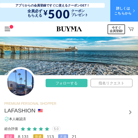
アプリからの会員登録ですぐに使えるクーポンGET！
詳しくは
500
¥
全員必ず
クーポン
こちらから
プレゼント
もらえる
今すぐ
会員登録!
フォローする
指名リクエスト
PREMIUM PERSONAL SHOPPER
LAFASHION
本人確認済
総合評価
5.0
8,131
113
21
満足
普通
不満