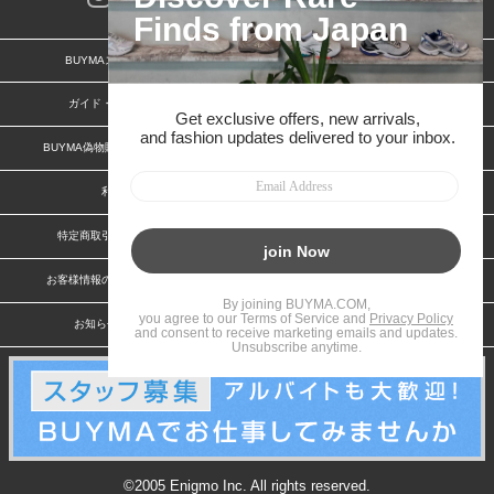
BUYMAスタートガイド
安心への取り組み
ガイド・お問い合わせ
かんたん購入ガイド
BUYMA偽物販売防止の取り組み
BUYMA CARD
利用規約
プライバシー
特定商取引法に関する表記
特定商取引法に関する表記(出品者)
お客様情報の外部送信について
脆弱性報告
お知らせ(PCサイト)
会社案内
©2005 Enigmo Inc. All rights reserved.