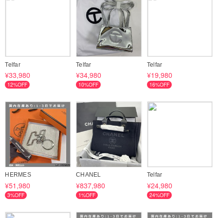
Telfar
Telfar
Telfar
¥33,980
¥34,980
¥19,980
12%OFF
10%OFF
16%OFF
HERMES
CHANEL
Telfar
¥51,980
¥837,980
¥24,980
3%OFF
1%OFF
24%OFF