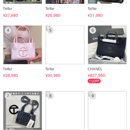
Telfar
Telfar
Telfar
・「手元在庫あり」と書いていない商品はご注文後の買い付けになりま
¥27,980
¥26,980
¥31,980
すので、お買い上げ頂く前に在庫のご確認をお願い致します。
・まれに、ご注文頂いた商品が完売により買い付けできなかった場合は
4
5
6
キャンセルとさせて頂く場合がございます。その際はBUYMAより全額
返金となりますのでご安心ください。
・取扱商品はすべて認定店取り寄せの正規品ですが、メーカーによって
は海外購入品は日本国内の正規店での保証対象外となる場合がございま
すのでご留意ください。
Telfar
Telfar
CHANEL
¥28,980
¥30,980
¥837,980
1%OFF
7
8
9