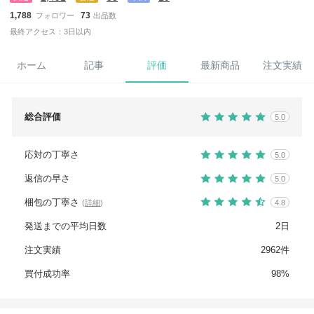
1,788
73
フォロワー
出品数
最終アクセス：3日以内
ホーム
記事
評価
最新商品
注文実績
総合評価
5.0
応対の丁寧さ
5.0
返信の早さ
5.0
梱包の丁寧さ
(
詳細
)
4.8
発送までの平均日数
2日
注文実績
2962件
買付成功率
98%