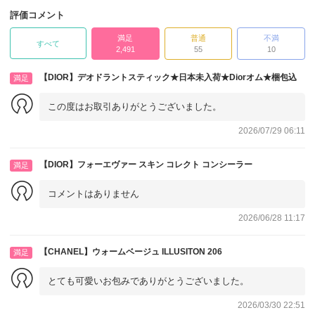
評価コメント
満足
普通
不満
すべて
2,491
55
10
【DIOR】デオドラントスティック★日本未入荷★Diorオム★梱包込
満足
この度はお取引ありがとうございました。
2026/07/29 06:11
【DIOR】フォーエヴァー スキン コレクト コンシーラー
満足
コメントはありません
2026/06/28 11:17
【CHANEL】ウォームベージュ ILLUSITON 206
満足
とても可愛いお包みでありがとうございました。
2026/03/30 22:51