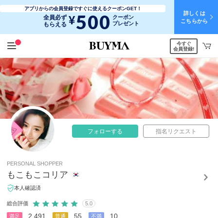
アプリからの会員登録ですぐに使えるクーポンGET！
詳しくは
500
¥
全員必ず
クーポン
こちらから
プレゼント
もらえる
今すぐ
会員登録!
フォローする
指名リクエスト
PERSONAL SHOPPER
もこもこコリア
本人確認済
総合評価
5.0
2,491
55
10
満足
普通
不満