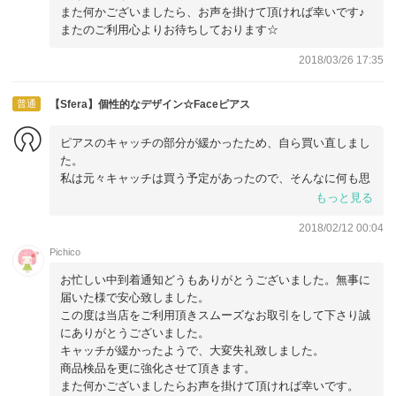
また何かございましたら、お声を掛けて頂ければ幸いです♪
またのご利用心よりお待ちしております☆
2018/03/26 17:35
普通
【Sfera】個性的なデザイン☆Faceピアス
ピアスのキャッチの部分が緩かったため、自ら買い直しまし
た。
私は元々キャッチは買う予定があったので、そんなに何も思
いませんでしたが、そうじゃない方もいると思いますので、
もっと見る
改善すべきかと思います。
2018/02/12 00:04
Pichico
お忙しい中到着通知どうもありがとうございました。無事に
届いた様で安心致しました。
この度は当店をご利用頂きスムーズなお取引をして下さり誠
にありがとうございました。
キャッチが緩かったようで、大変失礼致しました。
商品検品を更に強化させて頂きます。
また何かございましたらお声を掛けて頂ければ幸いです。