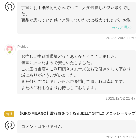
丁寧にお手紙等同封されていて、大変気持ちの良い取引でし
た。
商品が思っていた感じと違っていたのは残念でしたが、お取
引き先のせいではありませんので。
もっと見る
たまに、写真と違うとか色が違うとかありますが、今回はそ
2023/12/02 11:50
ういった事では無いので。
主人は大変喜んでいます。
Pichico
よかったです。
お忙しい中到着通知どうもありがとうございました。
無事に届いたようで安心いたしました。
この度は当店をご利用頂きスムーズなお取引きをして下さり
誠にありがとうございました。
また何かございましたらお声を掛けて頂ければ幸いです。
またのご利用心よりお待ちしております。
2023/12/02 21:47
【KIKO MILANO】濡れ唇をつくる☆JELLY STYLO グロッシーリップ
普通
コメントはありません
2023/11/14 21:56