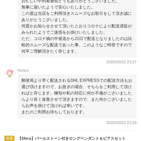
お忙しい中到着通知どうもありがとうございました。
無事に届いたようで安心いたしました。
この度は当店をご利用頂きスムーズなお取引をして頂き誠に
ありがとうございました。
何度かお知らせさせて頂いたとおりコロナにより配送遅延が
みられたようでご迷惑をお掛けいたしました。
ただ、コロナ禍の中発送から21日で配送となりましたのは比
較的スムーズな配送であった事、このようなご時世ですので
何卒ご理解頂きたく存じます。
2020/10/22 23:27
Pichico
郵便局より早く配送されるDHL EXPRESSでの配送方法もお
選び頂けますので、お急ぎの場合、そちらをご利用して頂け
ればと存じます。梱包や私の対応に何か不備がございました
らより良く改善させて頂きますので、また何かございました
らお声を掛けて頂ければ幸いです。
またのご利用お待ちしております。
2020/10/22 23:29
普通
【Sfera】パールストーン付きロングペンダント＆ピアスセット