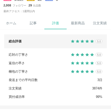
2,008
29
フォロワー
出品数
最終アクセス：1週間以内
ホーム
記事
評価
最新商品
注文実績
総合評価
5.0
応対の丁寧さ
5.0
返信の早さ
5.0
梱包の丁寧さ
5.0
発送までの平均日数
3日
注文実績
3874件
買付成功率
99%