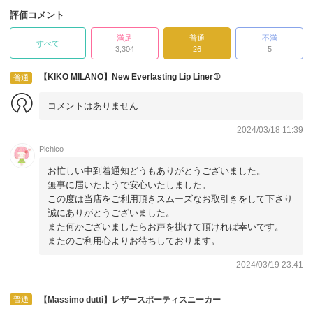
評価コメント
満足
普通
不満
すべて
3,304
26
5
【KIKO MILANO】New Everlasting Lip Liner①
普通
コメントはありません
2024/03/18 11:39
Pichico
お忙しい中到着通知どうもありがとうございました。
無事に届いたようで安心いたしました。
この度は当店をご利用頂きスムーズなお取引きをして下さり
誠にありがとうございました。
また何かございましたらお声を掛けて頂ければ幸いです。
またのご利用心よりお待ちしております。
2024/03/19 23:41
普通
【Massimo dutti】レザースポーティスニーカー