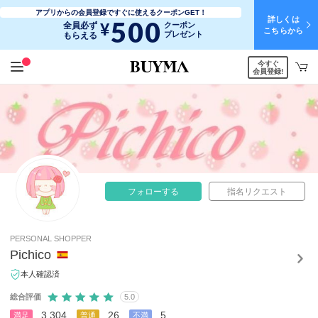
アプリからの会員登録ですぐに使えるクーポンGET！
詳しくは
500
¥
全員必ず
クーポン
こちらから
プレゼント
もらえる
今すぐ
会員登録!
フォローする
指名リクエスト
PERSONAL SHOPPER
Pichico
本人確認済
総合評価
5.0
3,304
26
5
満足
普通
不満