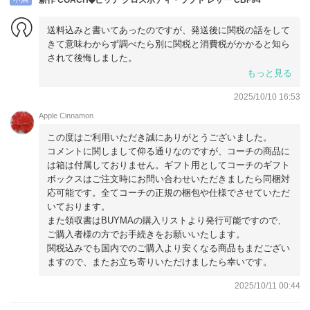
送料込みと書いてあったのですが、発送後に関税の話をして
きて意味わからず調べたら別に関税と消費税がかかると知ら
されて後悔しました。
結局日本で買えば同じ値段やし箱も領収書もあったのですが
もっと見る
残念。
2025/10/10 16:53
箱が付いていなかったのは残念でした。領収書も入ってなく
て袋が1枚だけ付いていましたが紙に包んでいただけなのは
Apple Cinnamon
ちょっと。新品なんだから箱は当然付いていると思いました
この度はご利用いただき誠にありがとうございました。
が残念。
コメントに関しまして仰る通りなのですが、コーチの商品に
日本で買った方がよかった。
は箱は付属しておりません。ギフト用としてコーチのギフト
ボックスはご注文時にお問い合わせいただきましたら同梱対
応可能です。全てコーチの正規の梱包や仕様でさせていただ
いております。
また領収書はBUYMAの購入リストより発行可能ですので、
ご購入者様の方でお手続きをお願いいたします。
関税込みでも国内でのご購入より安くなる商品もまだござい
ますので、またお立ち寄りいただけましたら幸いです。
2025/10/11 00:44