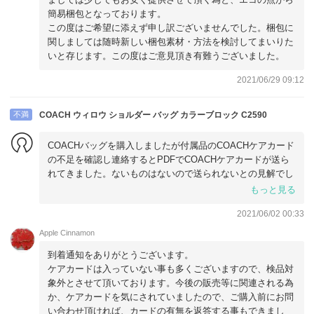
簡易梱包となっております。
この度はご希望に添えず申し訳ございませんでした。梱包に
関しましては随時新しい梱包素材・方法を検討してまいりた
いと存じます。この度はご意見頂き有難うございました。
2021/06/29 09:12
不満
COACH ウィロウ ショルダー バッグ カラーブロック C2590
COACHバッグを購入しましたが付属品のCOACHケアカード
の不足を確認し連絡するとPDFでCOACHケアカードが送ら
れてきました。ないものはないので送られないとの見解でし
た。以前に他のCOACHバイヤーさんでバッグを購入しまし
もっと見る
たが、今回と同じように付属品のケアカードの不足があり連
2021/06/02 00:33
絡すると「誠に申し訳ありません」と謝罪され至急に送って
いただきました。
Apple Cinnamon
COACHのケアカードはバッグの付属品との認識をされてい
到着通知をありがとうございます。
ないようでとても残念です！
ケアカードは入っていない事も多くございますので、検品対
象外とさせて頂いております。今後の販売等に関連される為
か、ケアカードを気にされていましたので、ご購入前にお問
い合わせ頂ければ、カードの有無を返答する事もできまし