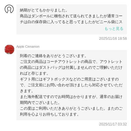
納期がとてもかかりました。
商品はダンボールに梱包されて送られてきましたが通常コー
チは白の保存袋に入ってると思ってましたがビニール袋にス
ポンジクッションが巻かれて届きました。
もっと見る
買いそびれた商品ではありますが、〇〇2700円+アウトレッ
2025/11/16 18:58
トの2倍近い金額で購入したにしてはお粗末でした。
プレゼントに購入しただけに残念。
Apple Cinnamon
到着のご連絡をありがとうございます。
ご注文の商品はコーチアウトレットの商品で、アウトレット
の商品にはダストバッグは付属しませんのでご理解いただけ
ればと存じます。
ギフト用にはギフトボックスなどのご用意はございますの
で、ご注文前にお問い合わせ頂けましたら対応させていただ
きます。
また海外配送ですのでお時間はかかりますが、通常のお届け
期間内でございました。
この度はご利用いただきありがとうございました。またのご
利用を心よりお待ちしております。
2025/11/17 03:32