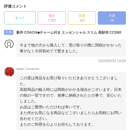
評価コメント
満足
普通
不満
すべて
7,332
110
28
不満
新作 COACH◆チャーム付き エッセンシャル スリム 長財布 CCD80
今まで他の方から購入して、受け取りの際に関税がかかった
事がなく今回初めてで驚きました。
2026/05/30 19:00
Apple Cinnamon
この度は商品をお受け取りいただきありがとうございまし
た。
高額商品の輸入時には関税がかかる場合がございます。日本
の税の一部ですので、無事に納税されたとの事で、安心いた
しました。
お品はご愛用いただければ幸いです。
また何かお気になる商品などございましたらお気軽にお問い
合わせください。
またのご利用を心よりお待ちしております。