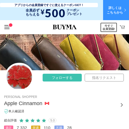
アプリからの会員登録ですぐに使えるクーポンGET！
詳しくは
500
¥
全員必ず
クーポン
こちらから
プレゼント
もらえる
今すぐ
会員登録!
フォローする
指名リクエスト
PERSONAL SHOPPER
Apple Cinnamon
本人確認済
総合評価
5.0
7,332
110
28
満足
普通
不満