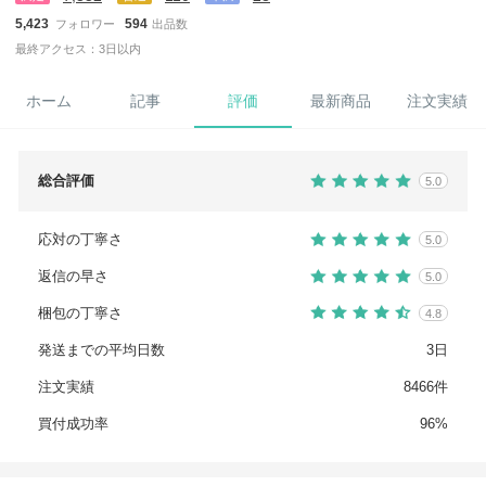
5,423
594
フォロワー
出品数
最終アクセス：3日以内
ホーム
記事
評価
最新商品
注文実績
総合評価
5.0
応対の丁寧さ
5.0
返信の早さ
5.0
梱包の丁寧さ
4.8
発送までの平均日数
3日
注文実績
8466件
買付成功率
96%