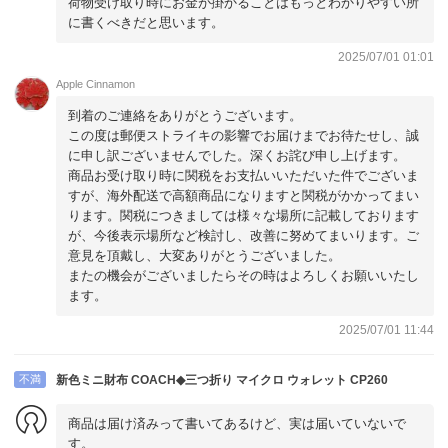
荷物受け取り時にお金が掛かることはもっとわかりやすい所
に書くべきだと思います。
2025/07/01 01:01
Apple Cinnamon
到着のご連絡をありがとうございます。
この度は郵便ストライキの影響でお届けまでお待たせし、誠
に申し訳ございませんでした。深くお詫び申し上げます。
商品お受け取り時に関税をお支払いいただいた件でございま
すが、海外配送で高額商品になりますと関税がかかってまい
ります。関税につきましては様々な場所に記載しております
が、今後表示場所など検討し、改善に努めてまいります。ご
意見を頂戴し、大変ありがとうございました。
またの機会がございましたらその時はよろしくお願いいたし
ます。
2025/07/01 11:44
不満
新色ミニ財布 COACH◆三つ折り マイクロ ウォレット CP260
商品は届け済みって書いてあるけど、実は届いていないで
す。