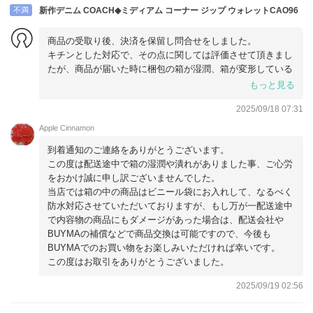
不満
新作デニム COACH◆ミディアム コーナー ジップ ウォレットCAO96
商品の受取り後、決済を保留し問合せをしました。
キチンとした対応で、その点に関しては評価させて頂きまし
たが、商品が届いた時に梱包の箱が湿潤、箱が変形している
状態にかなりショックを受けました。
もっと見る
対応自体は良かったと思いますが、今後
2025/09/18 07:31
利用する事はないと思います。
Apple Cinnamon
到着通知のご連絡をありがとうございます。
この度は配送途中で箱の湿潤や潰れがありました事、ご心労
をおかけ誠に申し訳ございませんでした。
当店では箱の中の商品はビニール袋にお入れして、なるべく
防水対応させていただいておりますが、もし万が一配送途中
で内容物の商品にもダメージがあった場合は、配送会社や
BUYMAの補償などで商品交換は可能ですので、今後も
BUYMAでのお買い物をお楽しみいただければ幸いです。
この度はお取引をありがとうございました。
2025/09/19 02:56