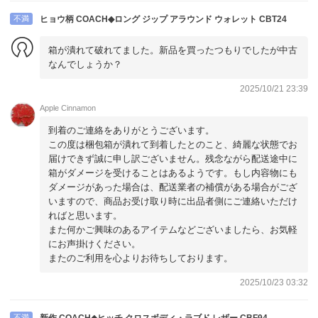
不満
ヒョウ柄 COACH◆ロング ジップ アラウンド ウォレット CBT24
箱が潰れて破れてました。新品を買ったつもりでしたが中古
なんでしょうか？
2025/10/21 23:39
Apple Cinnamon
到着のご連絡をありがとうございます。
この度は梱包箱が潰れて到着したとのこと、綺麗な状態でお
届けできず誠に申し訳ございません。残念ながら配送途中に
箱がダメージを受けることはあるようです。もし内容物にも
ダメージがあった場合は、配送業者の補償がある場合がござ
いますので、商品お受け取り時に出品者側にご連絡いただけ
ればと思います。
また何かご興味のあるアイテムなどございましたら、お気軽
にお声掛けください。
またのご利用を心よりお待ちしております。
2025/10/23 03:32
不満
新作 COACH◆ヒッチ クロスボディ・ラブド レザー CBF94