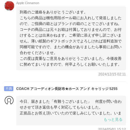
Apple Cinnamon
到着のご連絡をありがとうございます。
こちらの商品は梱包用段ボール箱にお入れして発送しました
ので、ご指摘の箱とはブランドの箱のことでございますね。
コーチの商品には元々お箱は付属しておりませんので、お付
けすることは出来かねます。ご希望に添えず申し訳ございま
せん。薄い紙製のギフトボックスでよろしければ送料追加で
同梱可能ですので、またの機会がありましたら事前にお問い
合わせくださいませ。
この度は貴重なご意見をありがとうございました。今後改善
に努めてまいりますので、何卒よろしくお願いいたします。
2024/12/15 02:11
不満
COACH アコーディオン長財布★ホース アンド キャリッジ 5255
今日、届きました「有難うございました」 何度か問い合わ
せさせて頂き返信も早く対応してもらいました。
正規品とお答え頂いていたので楽しみにしていました。いま
使用している物と、少し違う気もしますがお手頃なお値段だ
もっと見る
ったので仕方ないです。
2024/05/01 15:12