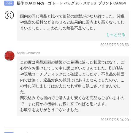
不満
新作 COACH◆カーゴ トート バッグ 26・スケッチ プリント CAM64
国内の同じ商品と比べて細部の縫製がかなり雑でした。関税
や鑑定の送料など合わせると結果的に国内より高くなってし
まいました、、。わたしの勉強不足でした。
もっと見る
届くまでも不安で、到着後も本物なのか不安で刺繍のほつれ
2025/07/23 23:53
があっても返品交換はできなかったので使うしかないので残
念でした。
Apple Cinnamon
返信は丁寧でした。ありがとうございました。
この度は商品細部の縫製がご希望に沿った状態ではなく、ご
心労をお掛けしてして申し訳ございませんでした。BUYMA
や現地コーチブティックにて確認しましたが、不良品の範囲
内では無く、返品対象の状態ではありませんでしたので、こ
の件に関しましてはお力になれず申し訳ございませんでし
た。
関税込みでも国内でご購入より安くなる商品もございますの
で、また何かの機会にお役に立てればと思います。
お取引をありがとうございました。
2025/07/25 04:20