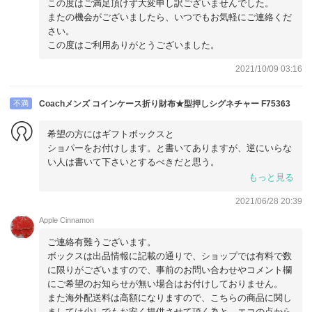
この度はご満足頂けず大変申し訳ございませんでした。
またの機会がございましたら、いつでもお気軽にご連絡くだ
さい。
この度はご利用ありがとうございました。
2021/10/09 03:16
不満
Coachメンズ コインケース折り財布★型押しシグネチャー F75363
希望の方にはギフトボックスと
ショパーをお付けします。と書いてありますが、逆にいらな
い人は書いて下さいとするべきだと思う。
写真を載せているので。
もっと見る
海外からの発送ならもう少し箱に入れて梱包するなど配慮す
2021/06/28 20:39
るべき。
どこかの国のような、雑な梱包だったので残念です。このサ
Apple Cinnamon
イトは何度か利用してますが今回はガッカリです。
ご連絡有難うございます。
ボックスは出品情報に記載の通りで、ショップでは有料で数
に限りがございますので、事前のお問い合わせやコメント欄
にご希望のお知らせが無い場合はお付けしておりません。
また海外配送料は高額になりますので、こちらの商品に関し
ましては少しでもお安く提供させて頂く為と、エコの点から