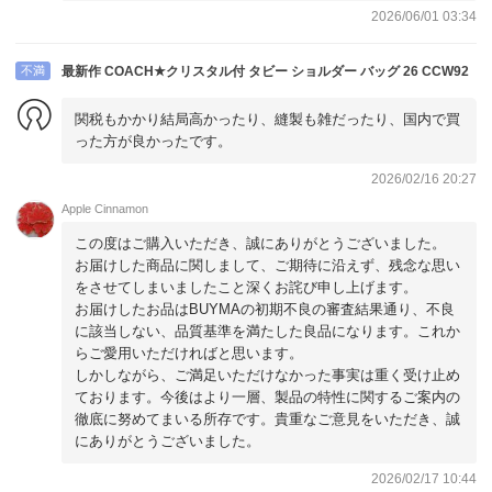
2026/06/01 03:34
不満
最新作 COACH★クリスタル付 タビー ショルダー バッグ 26 CCW92
関税もかかり結局高かったり、縫製も雑だったり、国内で買
った方が良かったです。
2026/02/16 20:27
Apple Cinnamon
この度はご購入いただき、誠にありがとうございました。
お届けした商品に関しまして、ご期待に沿えず、残念な思い
をさせてしまいましたこと深くお詫び申し上げます。
お届けしたお品はBUYMAの初期不良の審査結果通り、不良
に該当しない、品質基準を満たした良品になります。これか
らご愛用いただければと思います。
しかしながら、ご満足いただけなかった事実は重く受け止め
ております。今後はより一層、製品の特性に関するご案内の
徹底に努めてまいる所存です。貴重なご意見をいただき、誠
にありがとうございました。
2026/02/17 10:44