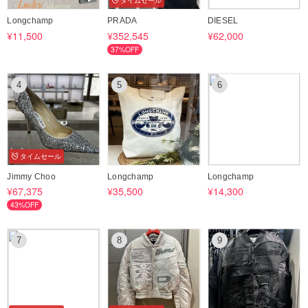
タイムセール
前に必ずお取り引きについて”のタブに記載の注意事項を必ずお読みくだ
Longchamp
PRADA
DIESEL
さいませ。
¥11,500
¥352,545
¥62,000
海外からの買付け／発送の為返品及び交換は一切お断りさせて頂いてお
37%OFF
ります
オプションではございますがこちらのBUYMA安心プラス補償に加入す
4
5
6
ると万が一の際にも安心です。
1.紛失補償制度
2.品質補償（初期不良補償）制度
3.返品補償制度
購入時に商品代金の1.47%（税込み）、2万円以下は一律293円（税込
み）をお支払いいただくだけで補償内容が拡大す「あんしんプラス」が
タイムセール
あります。
Jimmy Choo
Longchamp
Longchamp
¥67,375
¥35,500
¥14,300
43%OFF
7
8
9