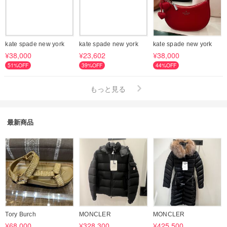
kate spade new york
kate spade new york
kate spade new york
¥38,000
¥23,602
¥38,000
51%OFF
39%OFF
44%OFF
もっと見る
最新商品
Tory Burch
MONCLER
MONCLER
¥68,000
¥328,300
¥425,500