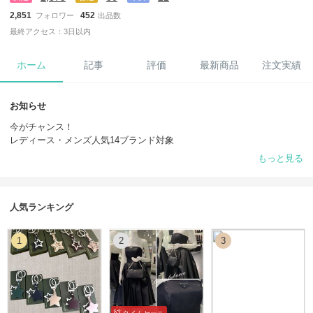
2,851
452
フォロワー
出品数
最終アクセス：3日以内
ホーム
記事
評価
最新商品
注文実績
お知らせ
今がチャンス！
レディース・メンズ人気14ブランド対象
￥6,000 クーポン
もっと見る
7.16(木)迄
10万円以上の人気14ブランド 対象
￥6,000クーポンコード：JULBC26A
人気ランキング
※お1人様1回限りご利用いただけます
1
2
3
このチャンスをお見逃しのない様にお願い致します。
ご注文の前に一度お取引についての項目もご覧下さいませ
下記記載の内容は免責事項とさせて頂いております。
お客様のご都合（サイズ、イメージ違い）による交換及び返品、関税、
個人輸入消費税のお支払い拒否のキャンセルは出来かねますのでご購入