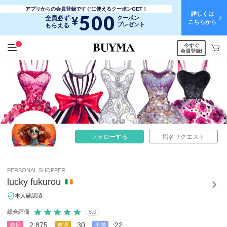
アプリからの会員登録ですぐに使えるクーポンGET！
詳しくは
500
¥
全員必ず
クーポン
こちらから
プレゼント
もらえる
今すぐ
会員登録!
フォローする
指名リクエスト
PERSONAL SHOPPER
lucky fukurou
本人確認済
総合評価
5.0
2,875
30
22
満足
普通
不満