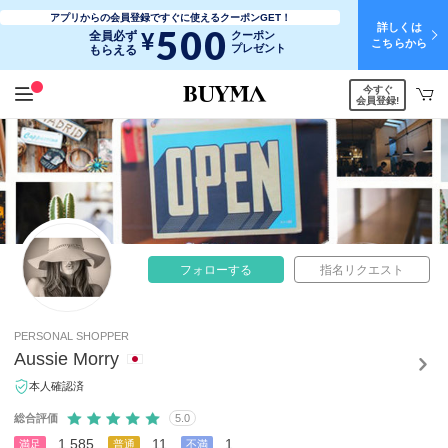
アプリからの会員登録ですぐに使えるクーポンGET！
詳しくは
500
¥
全員必ず
クーポン
こちらから
プレゼント
もらえる
今すぐ
会員登録!
フォローする
指名リクエスト
PERSONAL SHOPPER
Aussie Morry
本人確認済
総合評価
5.0
1,585
11
1
満足
普通
不満