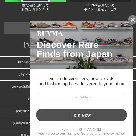
友だちに追加して
BUYMA会員だけの
お得な情報をGET!
ポイント還元サービス
ページトップへ
BUYMAスタートガイド
安心への取り組み
ガイド・お問い合わせ
かんたん購入ガイド
BUYMA偽物販売防止の取り組み
BUYMA CARD
利用規約
プライバシー
特定商取引法に関する表記
特定商取引法に関する表記(出品者)
お客様情報の外部送信について
脆弱性報告
お知らせ(PCサイト)
会社案内