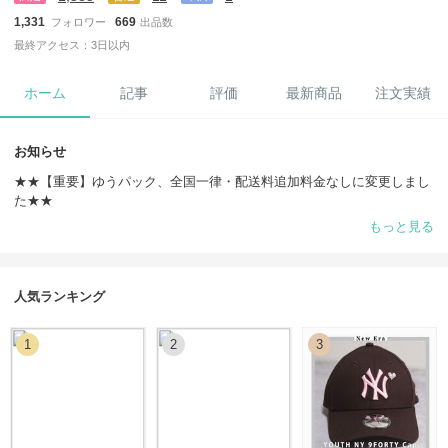
1,331
669
フォロワー
出品数
最終アクセス：3日以内
ホーム
記事
評価
最新商品
注文実績
お知らせ
★★【重要】ゆうパック、全国一律・配送料追加料金なしに変更しまし
た★★
もっと見る
お届け先によっては追加料金を設定しておりましたが、全国一律・追加
料金なし・配送料込みの料金に変更致しました。
大変お得になっておりますので、この機会に是非ご利用下さいませ♪
人気ランキング
☆☆ 割引サービス有り ☆☆
1
2
3
当方で複数お買い上げのお客様には割引サービスしております！その際
は、ご注文される前に必ずリクエストからお問い合わせ頂けますようお
願い致しますm(_ _)m
★★ 買付けリクエスト受付 ★★