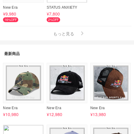
New Era
STATUS ANXIETY
¥9,980
¥7,800
16%OFF
2%OFF
もっと見る
最新商品
New Era
New Era
New Era
¥10,980
¥12,980
¥13,980