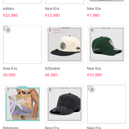
出品している商品以外にも買い付けいたしますので、リクエストからお
adidas
New Era
New Era
気軽にご連絡下さい♪
¥22,980
¥12,980
¥7,980
4
5
6
New Era
S/Double
New Era
¥9,980
¥6,980
¥10,980
7
8
9
Billabong
New Era
New Era