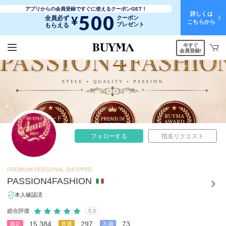
アプリからの会員登録ですぐに使えるクーポンGET！
詳しくは
500
¥
全員必ず
クーポン
こちらから
プレゼント
もらえる
今すぐ
会員登録!
フォローする
指名リクエスト
PREMIUM PERSONAL SHOPPER
PASSION4FASHION
本人確認済
総合評価
5.0
15,384
297
73
満足
普通
不満