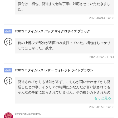
買付け、梱包、発送まで敏速丁寧に対応させていただきまし
た。
2025/04/14 14:58
不満
TOD'S T タイムレス バッグ マイクロサイズ ブラック
鞄の上部フチ部分が表面のみ波打っていた。梱包はしっかり
してほしかった。残念。
2025/02/28 11:41
不満
TOD'S T タイムレス レザー ウォレット ライトブラウン
発送されてからも通知が来ず、こちらが問い合わせてから発
送したとの事。イタリアの時間だかなんだか言い訳されても
そんなの事前に知らされていません。その後シカトされたの
がすごく腹が立ちましたね。
もっと見る
2025/01/26 14:36
到着までの時間は早かったです。商品は大事に包まれていま
したし。ただ他のレビューにもあった通り袋が丁寧に畳まれ
PASSION4FASHION