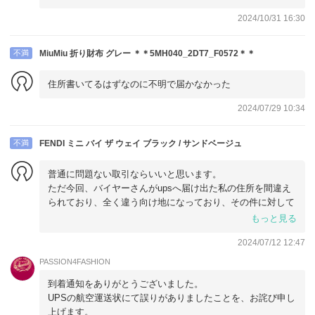
2024/10/31 16:30
不満
MiuMiu 折り財布 グレー ＊＊5MH040_2DT7_F0572＊＊
住所書いてるはずなのに不明で届かなかった
2024/07/29 10:34
不満
FENDI ミニ バイ ザ ウェイ ブラック / サンドベージュ
普通に問題ない取引ならいいと思います。
ただ今回、バイヤーさんがupsへ届け出た私の住所を間違え
られており、全く違う向け地になっており、その件に対して
先にバイヤーさんに連絡したのも私の方でした。
もっと見る
そこからちゃんと住所変更の手配はしてくれたものの、した
2024/07/12 12:47
のか、してないか、他にこちら側でやることがないのかを、
ハッキリしないマニュアルの日本語での返信が返ってくるだ
PASSION4FASHION
けで、こちらも状況がどうなっているのか分かりませんでし
到着通知をありがとうございました。
た。
UPSの航空運送状にて誤りがありましたことを、お詫び申し
上げます。