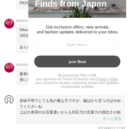
PASSION4FASHION
2023/06/12 15:40
PASSION4FASHION
54tomo:
2023/06/09 15:26
ありがとうございます。
2023/06/12 15:41
PASSION4FASHION
最初から全力でサポートさせていただいた結果がこのような
形になってしまい、誠に残念に思います。
2023/06/12 15:42
意味不明でとても気の毒な方ですが、嘘ばかり言うのはやめ
てくださいね
上記の表現やお言葉遣いからも対応力の言葉力の残念さが如
実に伝わります。
もっと見る
返信ご不要でございます。
2023/06/12 17:00