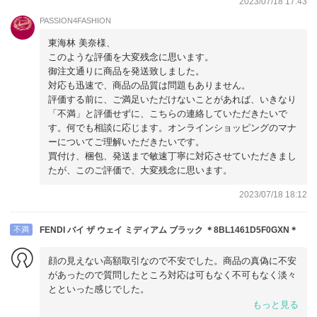
2023/07/18 17:43
PASSION4FASHION
東海林 美奈様、
このような評価を大変残念に思います。
御注文通りに商品を発送致しました。
対応も迅速で、商品の品質は問題もありません。
評価する前に、ご満足いただけないことがあれば、いきなり
「不満」と評価せずに、こちらの連絡していただきたいで
す。何でも相談に応じます。オンラインショッピングのマナ
ーについてご理解いただきたいです。
買付け、梱包、発送まで敏速丁寧に対応させていただきまし
たが、このご評価で、大変残念に思います。
2023/07/18 18:12
不満
FENDI バイ ザ ウェイ ミディアム ブラック ＊8BL1461D5F0GXN＊
顔の見えない高額取引なので不安でした。商品の真偽に不安
があったので質問したところ対応は可もなく不可もなく淡々
とといった感じでした。
商品についての案内がもう少し丁寧な対応だと安心して取引
もっと見る