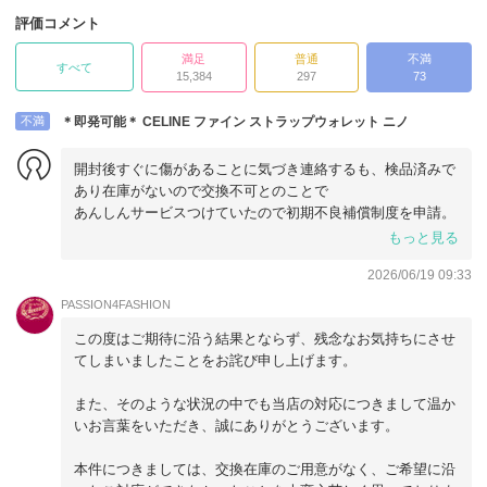
評価コメント
満足
普通
不満
すべて
15,384
297
73
不満
＊即発可能＊ CELINE ファイン ストラップウォレット ニノ
開封後すぐに傷があることに気づき連絡するも、検品済みで
あり在庫がないので交換不可とのことで
あんしんサービスつけていたので初期不良補償制度を申請。
ですが返品した際に一部ビニール片が欠けているという理由
もっと見る
で対象外となってしまいました。
2026/06/19 09:33
出品者様には最後まで誠実に対応していただきましたが、結
果的に傷物の商品を買うことになってしまいとても残念でし
PASSION4FASHION
た。
この度はご期待に沿う結果とならず、残念なお気持ちにさせ
てしまいましたことをお詫び申し上げます。
また、そのような状況の中でも当店の対応につきまして温か
いお言葉をいただき、誠にありがとうございます。
本件につきましては、交換在庫のご用意がなく、ご希望に沿