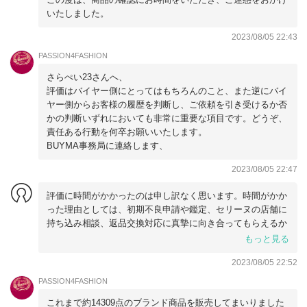
いたしました。
2023/08/05 22:43
PASSION4FASHION
さらぺい23さんへ、
評価はバイヤー側にとってはもちろんのこと、また逆にバイ
ヤー側からお客様の履歴を判断し、ご依頼を引き受けるか否
かの判断いずれにおいても非常に重要な項目です。どうぞ、
責任ある行動を何卒お願いいたします。
BUYMA事務局に連絡します、
2023/08/05 22:47
評価に時間がかかったのは申し訳なく思います。時間がかか
った理由としては、初期不良申請や鑑定、セリーヌの店舗に
持ち込み相談、返品交換対応に真摯に向き合ってもらえるか
など、考えたため時間がかかりました。
もっと見る
私としては初期不良申請に該当しない理由がわかりません。
2023/08/05 22:52
「CELINE スモール カバ タイス ホワイトのレビュー・口コ
ミ」にてよごれ、毛玉、透明の糸のほつれが確認できるよう
PASSION4FASHION
に写真載せています。今後今回のような汚れなどない商品が
これまで約14309点のブランド商品を販売してまいりました
購入者に届くことを祈ってます。