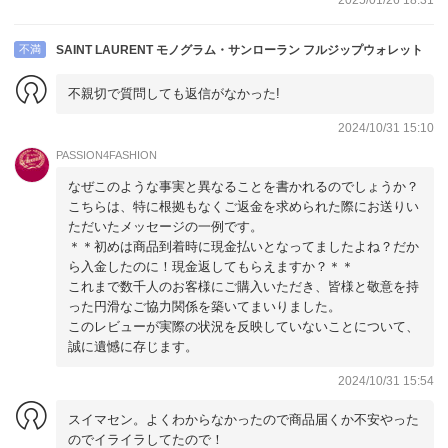
不満
SAINT LAURENT モノグラム・サンローラン フルジップウォレット
不親切で質問しても返信がなかった!
2024/10/31 15:10
PASSION4FASHION
なぜこのような事実と異なることを書かれるのでしょうか？
こちらは、特に根拠もなくご返金を求められた際にお送りい
ただいたメッセージの一例です。
＊＊初めは商品到着時に現金払いとなってましたよね？だか
ら入金したのに！現金返してもらえますか？＊＊
これまで数千人のお客様にご購入いただき、皆様と敬意を持
った円滑なご協力関係を築いてまいりました。
このレビューが実際の状況を反映していないことについて、
誠に遺憾に存じます。
2024/10/31 15:54
スイマセン。よくわからなかったので商品届くか不安やった
のでイライラしてたので！