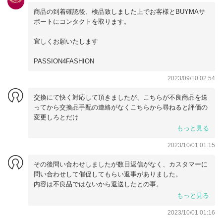
商品の到着確認後、検品致しました上でお客様とBUYMAサ
ポートにコンタクトを取ります。
宜しくお願いたします
PASSION4FASHION
2023/09/10 02:54
交換にて快く対応して頂きましたが、こちらが不良商品を送
ってから交換品手配の連絡がなくこちらから尋ねると評価の
変更しろとだけ
その後交換品手配をして頂きましたが、実際は送っていなく
もっと見る
てこちらが5日後に再連絡した時に交換品の手配をされまし
2023/10/01 01:15
た。
なんの説明も頂けませんでした。
その後問い合わせしましたが数日返信がなく、カスタマーに
不安に思いながら交換品を受け取ると私が送った不良品が糸
問い合わせして催促してもらい返事がありました。
を切っただけで返されました。
内容は不良品ではないから返送したとの事。
初めから画像をみて対応すると連絡が来たにも関わらず納得
もっと見る
のいかない返事でした。
2023/10/01 01:16