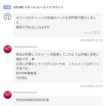
きちんと対応させて頂きますの言葉とは裏腹にこちらを馬鹿
にするような対応でこの方に注文した事に凄く後悔をしてい
不満
CELINE スモール カバ タイス ホワイト
ます。
不良品が届いた日から日にちが経ちますがいまだに解決出来
セリーヌのキャンパス生地のバックを20万程で購入しまし
ず無駄な苦労をかけられています。
た。
新品で汚れなしのはずが
汚れ、毛玉、ほつれ、バック内に黒い糸の混入がありまし
もっと見る
た。
2023/08/05 22:24
写真を撮って問い合わせし、返品か交換かどちらになるか聞
PASSION4FASHION
いたところ回答は貰えず、しまいには
商品が到着してから一ヶ月経過してこのような評価に非常に
「全て嘘です。残念な気分です。」
残念です。〓
と言われて、汚れている商品をこのまま購入するかかなり迷
正直に評価をしてくださらないため、こちらとしてはすごく
いましたが、返品や交換をスムーズにしてもらえないと悟
不安です。
り、これ以上トラブルが続くのは怖いので評価しました。
BUYMA事務局：
7月24日
箱付きではないし、保管状況が悪かったのかなと思います。
2023/08/05 22:42
PASSION4FASHION
PASSION4FASHION 様